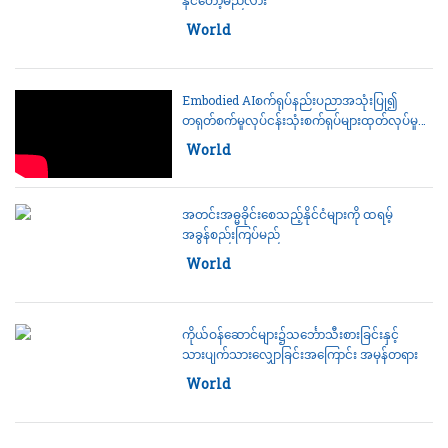
Category:
World
Embodied AIစက်ရုပ်နည်းပညာအသုံးပြု၍
တရုတ်စက်မှုလုပ်ငန်းသုံးစက်ရုပ်များထုတ်လုပ်မှု
အရှိန်မြှင့်တင်
Category:
World
အတင်းအဓ္မခိုင်းစေသည့်နိုင်ငံများကို ထရမ့်
အခွန်စည်းကြပ်မည်
Category:
World
ကိုယ်ဝန်ဆောင်များ၌သင်္ဘောသီးစားခြင်းနှင့်
သားပျက်သားလျှောခြင်းအကြောင်း အမှန်တရား
Category:
World