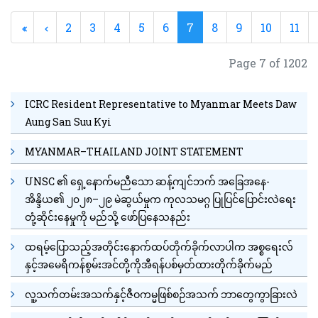
2
3
4
5
6
7
8
9
10
11
Page 7 of 1202
ICRC Resident Representative to Myanmar Meets Daw
Aung San Suu Kyi
MYANMAR–THAILAND JOINT STATEMENT
UNSC ၏ ရှေ့နောက်မညီသော ဆန့်ကျင်ဘက် အခြေအနေ-
အိန္ဒိယ၏ ၂၀၂၈–၂၉ မဲဆွယ်မှုက ကုလသမဂ္ဂ ပြုပြင်ပြောင်းလဲရေး
တုံ့ဆိုင်းနေမှုကို မည်သို့ ဖော်ပြနေသနည်း
ထရမ့်ပြောသည့်အတိုင်းနောက်ထပ်တိုက်ခိုက်လာပါက အစ္စရေးလ်
နှင့်အမေရိကန်စွမ်းအင်တို့ကိုအီရန်ပစ်မှတ်ထားတိုက်ခိုက်မည်
လူ့သက်တမ်းအသက်နှင့်ဇီဝကမ္မဖြစ်စဉ်အသက် ဘာတွေကွာခြားလဲ