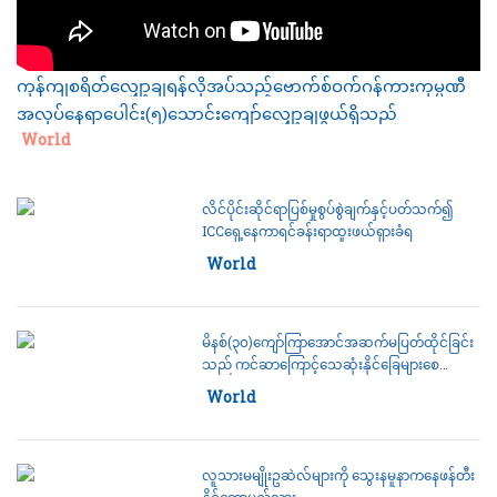
ကုန်ကျစရိတ်လျှော့ချရန်လိုအပ်သည့်ဗောက်စ်ဝက်ဂန်ကားကုမ္ပဏီ
အလုပ်နေရာပေါင်း(၅)သောင်းကျော်လျှော့ချဖွယ်ရှိသည်
Category:
World
လိင်ပိုင်းဆိုင်ရာပြစ်မှုစွပ်စွဲချက်နှင့်ပတ်သက်၍
ICCရှေ့နေကာရင်ခန်းရာထူးဖယ်ရှားခံရ
Category:
World
မိနစ်(၃၀)ကျော်ကြာအောင်အဆက်မပြတ်ထိုင်ခြင်း
သည် ကင်ဆာကြောင့်သေဆုံးနိုင်ခြေများစေ
နိုင်သည်
Category:
World
လူသားမမျိုးဥဆဲလ်များကို သွေးနမူနာကနေဖန်တီး
နိုင်တော့မည်လား