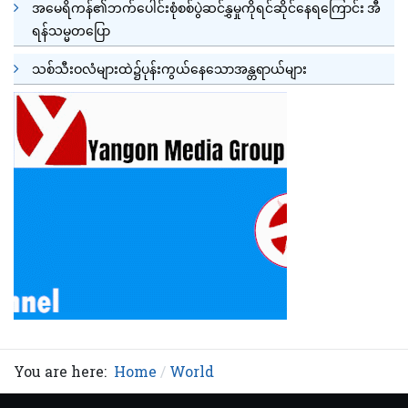
အမေရိကန်၏ဘက်ပေါင်းစုံစစ်ပွဲဆင်နွှမှုကိုရင်ဆိုင်နေရကြောင်း အီ
ရန်သမ္မတပြော
သစ်သီးဝလံများထဲ၌ပုန်းကွယ်နေသောအန္တရာယ်များ
You are here:
Home
World