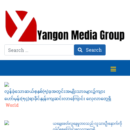
Search
Search
လွန်ခဲ့သောဆယ်စုနှစ်(၅)ခုအတွင်းအမျိုးသားများ၌ကျား
ဟော်မုန်း(၅၄)ရာခိုင်နှုန်းကျဆင်းလာကြောင်း လေ့လာတွေ့ရှိ
Category:
World
ယနေ့ခေတ်လူနေမှုဘဝသည် လူသားဦးနှောက်ကို
ဝန်ပိစေကြောင်းလေ့လာတွေ့ရှိ