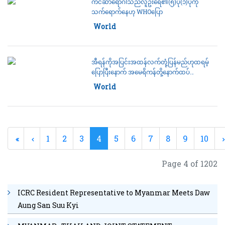
ကင်ဆာရောဂါသည်လူဦးရေ၏(၅)ပုံ(၁)ပုံကို
သက်ရောက်နေဟု WHOပြော
Category:
World
အီရန်ကိုအပြင်းအထန်လက်တုံ့ပြန်မည်ဟုထရမ့်
ပြောပြီးနောက် အမေရိကန်တို့နောက်ထပ်
လက်စားချေတိုက်ခိုက်
Category:
World
1
2
3
4
5
6
7
8
9
10
Page 4 of 1202
ICRC Resident Representative to Myanmar Meets Daw
Aung San Suu Kyi