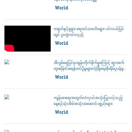
Category:
World
တရုတ်နှင့်ရုရှား ရေတပ်သင်္ဘောများ ပင်လယ်ပြင်
တွင် ပူးတွဲကင်းလှည့်
Category:
World
အီဂျစ်ရေပြင်မှဒရုန်းတိုက်ခိုက်မှုကြောင့် ဆူးအက်
တူးမြောင်းရေနံတင်ပို့မှုများလုံခြုံရေးစိုးရိမ်ပူပန်မှု
မြင့်တက်
Category:
World
ကျန်းမာရေးအတွက်လဲလှယ်အသုံးပြုသင့်သည့်
နေ့စဉ်သုံးအိမ်အသုံးအဆောင်ပစ္စည်းများ
Category:
World