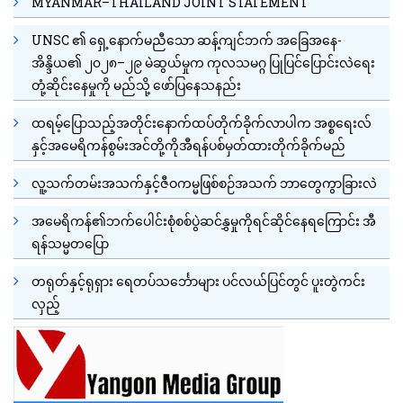
MYANMAR–THAILAND JOINT STATEMENT
UNSC ၏ ရှေ့နောက်မညီသော ဆန့်ကျင်ဘက် အခြေအနေ-
အိန္ဒိယ၏ ၂၀၂၈–၂၉ မဲဆွယ်မှုက ကုလသမဂ္ဂ ပြုပြင်ပြောင်းလဲရေး
တုံ့ဆိုင်းနေမှုကို မည်သို့ ဖော်ပြနေသနည်း
ထရမ့်ပြောသည့်အတိုင်းနောက်ထပ်တိုက်ခိုက်လာပါက အစ္စရေးလ်
နှင့်အမေရိကန်စွမ်းအင်တို့ကိုအီရန်ပစ်မှတ်ထားတိုက်ခိုက်မည်
လူ့သက်တမ်းအသက်နှင့်ဇီဝကမ္မဖြစ်စဉ်အသက် ဘာတွေကွာခြားလဲ
အမေရိကန်၏ဘက်ပေါင်းစုံစစ်ပွဲဆင်နွှမှုကိုရင်ဆိုင်နေရကြောင်း အီ
ရန်သမ္မတပြော
တရုတ်နှင့်ရုရှား ရေတပ်သင်္ဘောများ ပင်လယ်ပြင်တွင် ပူးတွဲကင်း
လှည့်