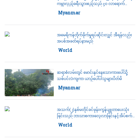
ကမ္ဘာလှည့်ခရီးသွားဧည့်သည် ၄၀ လာရောက်
လည်ပတ်
Category:
Myanmar
27 July 2026
အမေရိကန်တိုက်ခိုက်မှုရပ်ဆိုင်းလျှင် အီရန်လည်း
အပစ်အခတ်ရပ်နားမည်
Category:
World
27 July 2026
ဆရာစံလမ်းတွင် မောင်းနှင်နေသောကားပေါ်သို့
သစ်ပင်လဲကျကာ ယာဉ်ပေါ်ပါသူများပိတ်မိ
Category:
Myanmar
27 July 2026
အသက်(၂)နှစ်မတိုင်ခင်ဖုန်း၊ကွန်ပျူတာပေးသုံး
ခြင်းသည် ဘာသာစကားလေ့လာခြင်းနှင့်အိပ်စက်
ခြင်းတို့ကိုအနှောင့်အယှက်ဖြစ်စေနိုင်သည်
Category:
World
25 July 2026