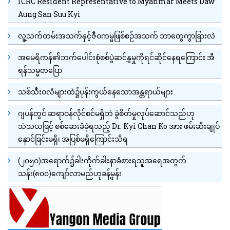
ICRC Resident Representative to Myanmar Meets Daw
Aung San Suu Kyi
လူ့သက်တမ်းအသက်နှင့်ဇီဝကမ္မဖြစ်စဉ်အသက် ဘာတွေကွာခြားလဲ
အမေရိကန်၏ဘက်ပေါင်းစုံစစ်ပွဲဆင်နွှမှုကိုရင်ဆိုင်နေရကြောင်း အီ
ရန်သမ္မတပြော
သစ်သီးဝလံများထဲ၌ပုန်းကွယ်နေသောအန္တရာယ်များ
ဂျပန်တွင် ဆရာဝန်လိုင်စင်မရှိဘဲ ခွဲစိတ်မှုလုပ်ဆောင်သည်ဟု
သံသယဖြင့် စစ်ဆေးခံခဲ့ရသည့် Dr. Kyi Chan Ko အား ဖမ်းဆီးချုပ်
နှောင်ခြင်းမရှိ၊ အပြစ်မရှိကြောင်းသိရ
(၂၀၅၀)အရောက်၌ခါးကိုက်ခါးနာခံစားရသူအရေအတွက်
သန်း(၈၀၀)ကျော်လာမည်ဟုခန့်မှန်း