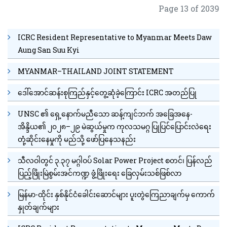
Page 13 of 2039
ICRC Resident Representative to Myanmar Meets Daw
Aung San Suu Kyi
MYANMAR–THAILAND JOINT STATEMENT
ဒေါ်အောင်ဆန်းစုကြည်နှင့်တွေ့ဆုံခဲ့ကြောင်း ICRC အတည်ပြု
UNSC ၏ ရှေ့နောက်မညီသော ဆန့်ကျင်ဘက် အခြေအနေ-
အိန္ဒိယ၏ ၂၀၂၈–၂၉ မဲဆွယ်မှုက ကုလသမဂ္ဂ ပြုပြင်ပြောင်းလဲရေး
တုံ့ဆိုင်းနေမှုကို မည်သို့ ဖော်ပြနေသနည်း
သီလဝါတွင် ၃.၃၇ မဂ္ဂါဝပ် Solar Power Project စတင်၊ ပြန်လည်
ပြည့်ဖြိုးမြဲစွမ်းအင်ကဏ္ဍ ဖွံ့ဖြိုးရေး ခြေလှမ်းသစ်ဖြစ်လာ
မြန်မာ-ထိုင်း နှစ်နိုင်ငံခေါင်းဆောင်များ ပူးတွဲကြေညာချက်မှ ကောက်
နှုတ်ချက်များ