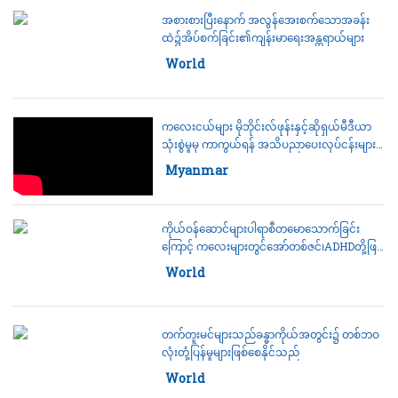
အစားစားပြီးနောက် အလွန်အေးစက်သောအခန်း
ထဲ၌အိပ်စက်ခြင်း၏ကျန်းမာရေးအန္တရာယ်များ
Category:
World
25 July 2026
ကလေးငယ်များ မိုဘိုင်းလ်ဖုန်းနှင့်ဆိုရှယ်မီဒီယာ
သုံးစွဲမှုမှ ကာကွယ်ရန် အသိပညာပေးလုပ်ငန်းများ
ဆက်လက်ဆောင်ရွက်မည်
Category:
Myanmar
25 July 2026
ကိုယ်ဝန်ဆောင်များပါရာစီတမောသောက်ခြင်း
ကြောင့် ကလေးများတွင်အော်တစ်ဇင်၊ADHDတို့ဖြစ်
စေနိုင်သလား
Category:
World
25 July 2026
တက်တူးမင်များသည်ခန္ဓာကိုယ်အတွင်း၌ တစ်ဘဝ
လုံးတုံ့ပြန်မှုများဖြစ်စေနိုင်သည်
Category:
World
24 July 2026