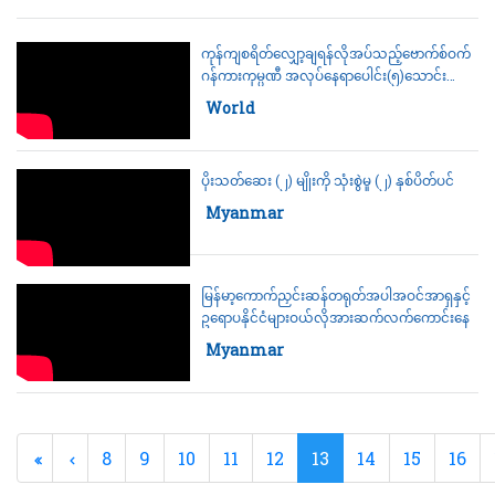
ကုန်ကျစရိတ်လျှော့ချရန်လိုအပ်သည့်ဗောက်စ်ဝက်
ဂန်ကားကုမ္ပဏီ အလုပ်နေရာပေါင်း(၅)သောင်းကျော်
လျှော့ချဖွယ်ရှိသည်
Category:
World
25 July 2026
ပိုးသတ်ဆေး (၂) မျိုးကို သုံးစွဲမှု (၂) နှစ်ပိတ်ပင်
Category:
Myanmar
25 July 2026
မြန်မာ့ကောက်ညှင်းဆန်တရုတ်အပါအဝင်အာရှနှင့်
ဥရောပနိုင်ငံများဝယ်လိုအားဆက်လက်ကောင်းနေ
Category:
Myanmar
25 July 2026
8
9
10
11
12
13
14
15
16