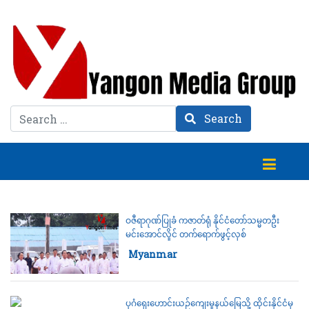
Search
Search
ဝဇီရာဂုဏ်ပြုခံ ကဇာတ်ရုံ နိုင်ငံတော်သမ္မတဦး
မင်းအောင်လှိုင် တက်ရောက်ဖွင့်လှစ်
Category:
Myanmar
27 July 2026
ပုဂံရှေးဟောင်းယဉ်ကျေးမှုနယ်မြေသို့ ထိုင်းနိုင်ငံမှ