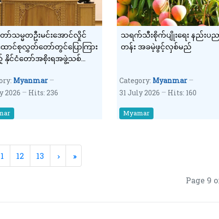
ငံတော်သမ္မတဦးမင်းအောင်လှိုင်
သရက်သီးစိုက်ပျိုးရေး နည်းပ
ောင်စုလွှတ်တော်တွင်ပြောကြား
တန်း အခမဲ့ဖွင့်လှစ်မည်
် နိုင်ငံတော်အစိုးရအဖွဲ့သစ်
ယူမှု ရက်ပေါင်း (၁၀၀) ပြည့်
ory:
Myanmar
Category:
Myanmar
ငံတော်အခြေပြ မိန့်ခွန်း ကောက်
ly 2026
Hits: 236
31 July 2026
Hits: 160
ချက်(၁)
mar
Myamar
11
12
13
Page 9 o