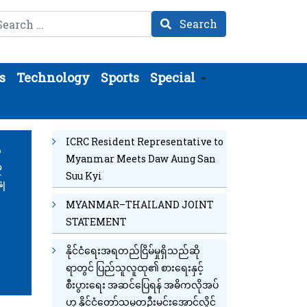
arch
Search
s
Technology
Sports
Special
ICRC Resident Representative to
်
Myanmar Meets Daw Aung San
ု
Suu Kyi
ှုတ်
MYANMAR–THAILAND JOINT
STATEMENT
နိုင်ငံရေးအရတည်ငြိမ်မှုရှိသည်ဆို
ရာတွင် ပြည်သူလူထု၏ စားရေးနှင့်
စီးပွားရေး အဆင်ပြေရန် အဓိကလိုအပ်
ဟု နိုင်ငံတော်သမ္မတဦးမင်းအောင်လှိုင်