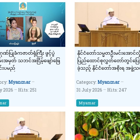
ုဏ်ပြုခံကဇာတ်ရုံကြီး ဖွင့်ပွဲ
နိုင်ငံတော်သမ္မတဦးမင်းအောင်လှိ
းအမှတ် သဘင်အငြိမ့်ဖျော်ဖြေ
ပြည်ထောင်စုလွှတ်တော်တွင်ပြေ
ျင်းပမည်
ခဲ့သည့် နိုင်ငံတော်အစိုးရ အဖွဲ့သ
တာဝန်ယူမှု ရက်ပေါင်း (၁၀၀) ပြ
ory:
Myanmar
Category:
Myanmar
နိုင်ငံတော်အခြေပြ မိန့်ခွန်း ကေ
ly 2026
Hits: 251
31 July 2026
Hits: 247
နှုတ်ချက်(၃)
mar
Myamar