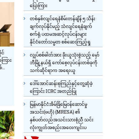
ပြောကြား
တစ်နှစ်လျင်ရေနံစိမ်းတန်ချိန် ၅ သိန်း
ချက်လုပ်နိုင်မည့် သံလျင်ရေနံချက်
စက်ရုံ ပထမအဆင့်လုပ်ငန်းများ
နိုင်ငံတော်သမ္မတ စစ်ဆေးကြည့်ရှု
ုင်
လျှပ်စစ်ဓါတ်အား ခိုးယူသုံးစွဲသည့် မှော်
ာကြား
ဘီမြို့နယ်ရှိ ကော်စေ့လုပ်ငန်းတစ်ခုကို
စ်
သက်ဆိုင်ရာက အရေးယူ
ည့်
ာက်
ဒေါ်အောင်ဆန်းစုကြည်နှင့်တွေ့ဆုံခဲ့
ကြောင်း ICRC အတည်ပြု
မြန်မာနိုင်ငံအိမ်ခြံမြေဝန်ဆောင်မှု
အသင်း(ဗဟို) (MRESA) ၏
နှစ်ပတ်လည်အသင်းသားစုံညီ သင်း
လုံးကျွတ်အစည်းအဝေးကျင်းပ