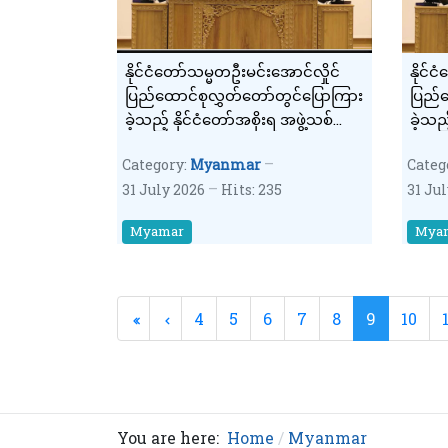
နိုင်ငံတော်သမ္မတဦးမင်းအောင်လှိုင်
နိုင်
ပြည်ထောင်စုလွှတ်တော်တွင်ပြောကြား
ပြည်ထ
ခဲ့သည့် နိုင်ငံတော်အစိုးရ အဖွဲ့သစ်
ခဲ့သည့
တာဝန်ယူမှု ရက်ပေါင်း (၁၀၀) ပြည့်
တာဝန်
Category:
Myanmar
Categ
နိုင်ငံတော်အခြေပြ မိန့်ခွန်း ကောက်
နိုင်
31 July 2026
Hits: 235
31 Ju
နှုတ်ချက်(၂)
နှုတ်
Myamar
Mya
4
5
6
7
8
9
10
You are here:
Home
Myanmar