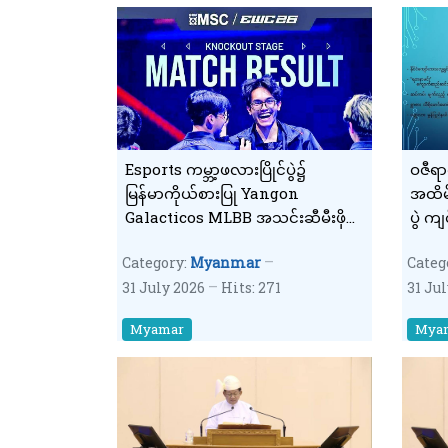
Esports ကမ္ဘာ့ဖလားပြိုင်ပွဲ၌
ဝဇီရာဂ
မြန်မာကိုယ်စားပြု Yangon
အထိမ်
Galacticos MLBB အသင်းဆီမီးဖိုင်
ပွဲ က
နယ်သို့တက်လှမ်း
Category:
Myanmar
Categ
31 July 2026
Hits: 271
31 Ju
Myamar
Mya