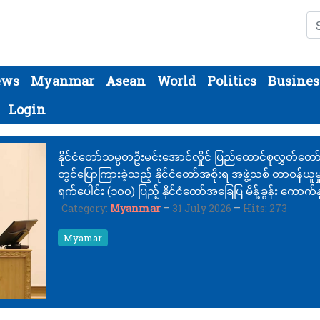
Se
ews
Myanmar
Asean
World
Politics
Busines
Login
နိုင်ငံတော်သမ္မတဦးမင်းအောင်လှိုင် ပြည်ထောင်စုလွှတ်တော
တွင်ပြောကြားခဲ့သည့် နိုင်ငံတော်အစိုးရ အဖွဲ့သစ် တာဝန်ယူမှ
ရက်ပေါင်း (၁၀၀) ပြည့် နိုင်ငံတော်အခြေပြ မိန့်ခွန်း ကောက်န
ချက်(၄)
Category:
Myanmar
31 July 2026
Hits: 273
Myamar