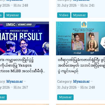
ly 2026
Hits: 248
31 July 2026
Hits: 241
o
Myamar
Video
Myamar
ts ကမ္ဘာ့ဖလားပြိုင်ပွဲ၌
ဝဇီရာဂုဏ်ပြုခံကဇာတ်ရုံကြီး ဖွင့်ပ
ာကိုယ်စားပြု Yangon
အထိမ်းအမှတ် သဘင်အငြိမ့်ဖျော
ticos MLBB အသင်းဆီမီးဖိုင်
ပွဲ ကျင်းပမည်
ု့တက်လှမ်း
ory:
Myanmar
Category:
Myanmar
ly 2026
Hits: 267
31 July 2026
Hits: 248
mar
Myamar