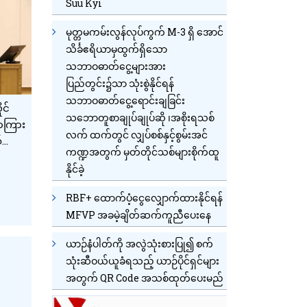
Suu Kyi
မုတ္တမကမ်းလွန်လုပ်ကွက် M-3 ရှိ အောင်
သိင်္ခဧရိယာမှထွက်ရှိသော
သဘာဝဓာတ်ငွေ့များအား
ပြည်တွင်း၌သာ သုံးစွဲနိုင်ရန်
သဘာဝဓာတ်ငွေ့ရောင်းချခြင်း
ုင်
သဘောတူစာချုပ်ချုပ်ဆို ၊အစိုးရသစ်
ာကြား
လက် ထက်တွင် လျှပ်စစ်နှင့်စွမ်းအင်
်
ကဏ္ဍအတွက် မှတ်တိုင်သစ်များစိုက်ထူ
ည့်
နိုင်ခဲ့
ာက်
RBF+ ထောက်ပံ့ငွေလျှောက်ထားနိုင်ရန်
MFVP အခမဲ့ချိတ်ဆက်ကူညီပေးနေ
ယာဉ်နံပါတ်ကို အလွဲသုံးစားပြု၍ စက်
သုံးဆီဝယ်ယူခံရသည့် ယာဉ်ပိုင်ရှင်များ
အတွက် QR Code အသစ်ထုတ်ပေးမည်