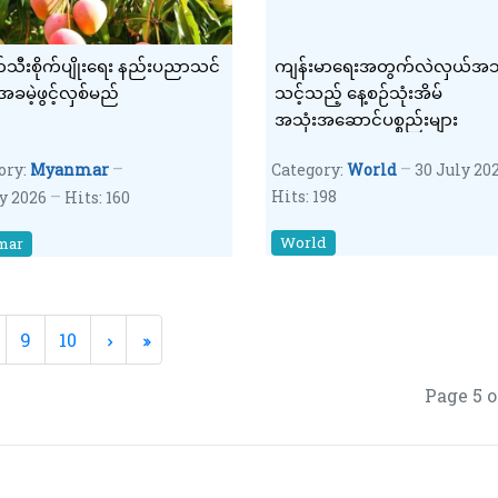
သီးစိုက်ပျိုးရေး နည်းပညာသင်
ကျန်းမာရေးအတွက်လဲလှယ်အသုံ
အခမဲ့ဖွင့်လှစ်မည်
သင့်သည့် နေ့စဉ်သုံးအိမ်
အသုံးအဆောင်ပစ္စည်းများ
ory:
Myanmar
Category:
World
30 July 20
Hits: 198
ly 2026
Hits: 160
World
mar
9
10
Page 5 o