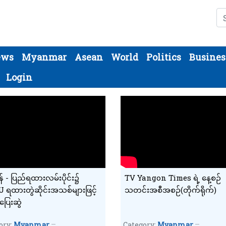
Se
ews
Myanmar
Asean
World
Politics
Busines
Login
န် - ပြည်ရထားလမ်းပိုင်း၌
TV Yangon Times ရဲ့ နေ့စဉ်
ရထားတွဲဆိုင်းအသစ်များဖြင့်
သတင်းအစီအစဉ်(တိုက်ရိုက်)
ြေးဆွဲ
ory:
Myanmar
Category:
Myanmar