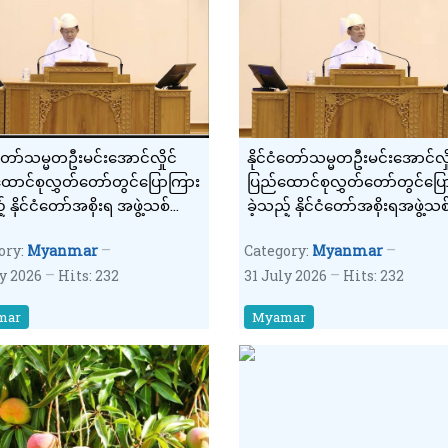
ငံတော်သမ္မတဦးမင်းအောင်လှိုင်
နိုင်ငံတော်သမ္မတဦးမင်းအောင်လှိ
ောင်စုလွှတ်တော်တွင်ပြောကြား
ပြည်ထောင်စုလွှတ်တော်တွင်ပြေ
် နိုင်ငံတော်အစိုးရ အဖွဲ့သစ်
ခဲ့သည့် နိုင်ငံတော်အစိုးရအဖွဲ့သစ
ယူမှု ရက်ပေါင်း (၁၀၀) ပြည့်
တာဝန်ယူမှု ရက်ပေါင်း (၁၀၀) ပြ
ory:
Myanmar
Category:
Myanmar
ငံတော်အခြေပြ မိန့်ခွန်း ကောက်
နိုင်ငံတော်အခြေပြ မိန့်ခွန်း ကေ
ly 2026
Hits: 232
31 July 2026
Hits: 232
ချက်(၂)
နှုတ်ချက်(၁)
mar
Myamar