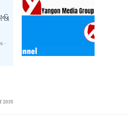
းပြု
26
f 2035