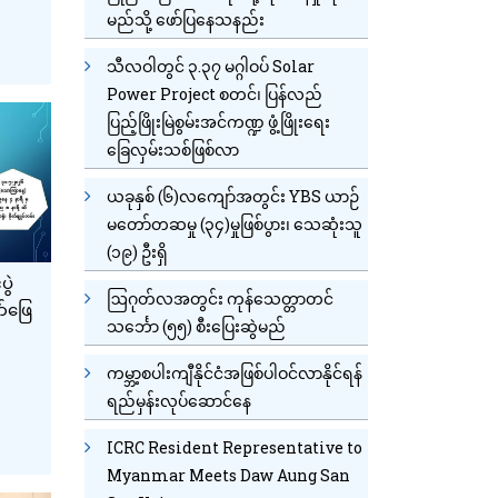
မည်သို့ ဖော်ပြနေသနည်း
သီလဝါတွင် ၃.၃၇ မဂ္ဂါဝပ် Solar
Power Project စတင်၊ ပြန်လည်
ပြည့်ဖြိုးမြဲစွမ်းအင်ကဏ္ဍ ဖွံ့ဖြိုးရေး
ခြေလှမ်းသစ်ဖြစ်လာ
ယခုနှစ် (၆)လကျော်အတွင်း YBS ယာဉ်
မတော်တဆမှု (၃၄)မှုဖြစ်ပွား၊ သေဆုံးသူ
(၁၉) ဦးရှိ
ွဲ
ဩဂုတ်လအတွင်း ကုန်သေတ္တာတင်
်ဖြေ
သင်္ဘော (၅၅) စီးပြေးဆွဲမည်
ကမ္ဘာ့စပါးကျီနိုင်ငံအဖြစ်ပါဝင်လာနိုင်ရန်
ရည်မှန်းလုပ်ဆောင်နေ
ICRC Resident Representative to
Myanmar Meets Daw Aung San