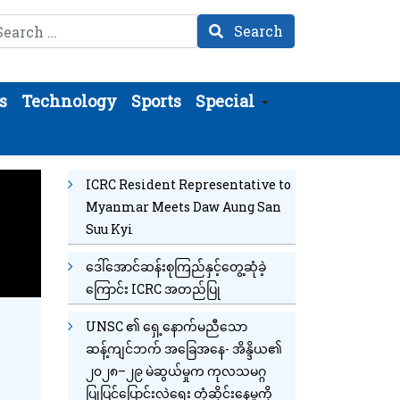
arch
Search
s
Technology
Sports
Special
ICRC Resident Representative to
Myanmar Meets Daw Aung San
Suu Kyi
ဒေါ်အောင်ဆန်းစုကြည်နှင့်တွေ့ဆုံခဲ့
ကြောင်း ICRC အတည်ပြု
UNSC ၏ ရှေ့နောက်မညီသော
ဆန့်ကျင်ဘက် အခြေအနေ- အိန္ဒိယ၏
၂၀၂၈–၂၉ မဲဆွယ်မှုက ကုလသမဂ္ဂ
ပြုပြင်ပြောင်းလဲရေး တုံ့ဆိုင်းနေမှုကို