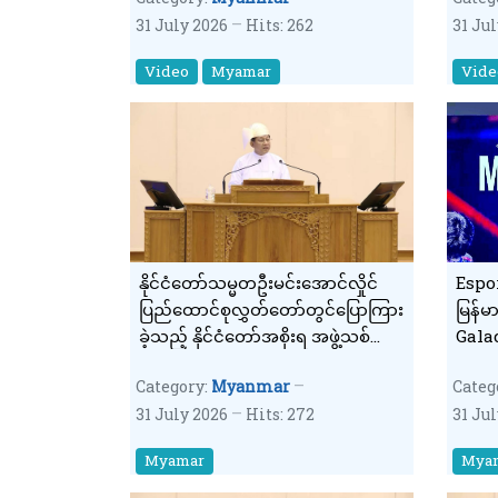
31 July 2026
Hits: 262
31 Ju
Video
Myamar
Vide
နိုင်ငံတော်သမ္မတဦးမင်းအောင်လှိုင်
Espor
ပြည်ထောင်စုလွှတ်တော်တွင်ပြောကြား
မြန်မ
ခဲ့သည့် နိုင်ငံတော်အစိုးရ အဖွဲ့သစ်
Galac
တာဝန်ယူမှု ရက်ပေါင်း (၁၀၀) ပြည့်
နယ်သိ
Category:
Myanmar
Categ
နိုင်ငံတော်အခြေပြ မိန့်ခွန်း ကောက်
31 July 2026
Hits: 272
31 Ju
နှုတ်ချက်(၄)
Myamar
Mya