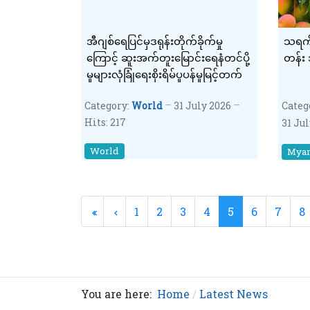
အီဂျစ်ရေပြင်မှဒရုန်းတိုက်ခိုက်မှု
သရက်
ကြောင့် ဆူးအက်တူးမြောင်းရေနံတင်ပို့
တန်း 
မှုများလုံခြုံရေးစိုးရိမ်ပူပန်မှုမြင့်တက်
Category:
World
31 July 2026
Categ
Hits: 217
31 Ju
World
Mya
1
2
3
4
5
6
7
8
You are here:
Home
Latest News