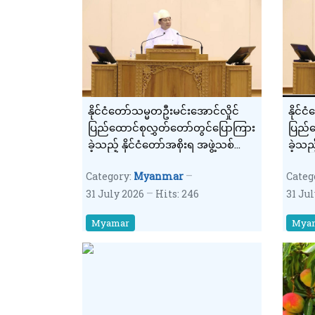
နိုင်ငံတော်သမ္မတဦးမင်းအောင်လှိုင်
နိုင်
ပြည်ထောင်စုလွှတ်တော်တွင်ပြောကြား
ပြည်ထ
ခဲ့သည့် နိုင်ငံတော်အစိုးရ အဖွဲ့သစ်
ခဲ့သည့
တာဝန်ယူမှု ရက်ပေါင်း (၁၀၀) ပြည့်
တာဝန်
Category:
Myanmar
Categ
နိုင်ငံတော်အခြေပြ မိန့်ခွန်း ကောက်
နိုင်
31 July 2026
Hits: 246
31 Ju
နှုတ်ချက်(၃)
နှုတ်
Myamar
Mya