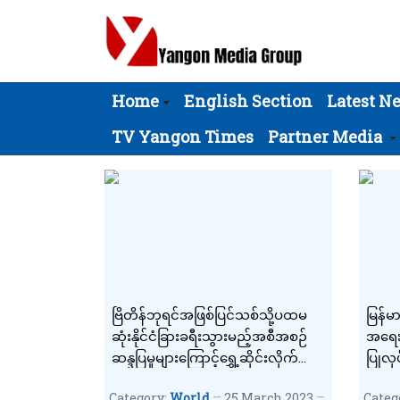
Home
English Section
Latest N
TV Yangon Times
Partner Media
ဗြိတိန်ဘုရင်အဖြစ်ပြင်သစ်သို့ပထမ
မြန်မ
ဆုံးနိုင်ငံခြားခရီးသွားမည့်အစီအစဉ်
အရေးယ
ဆန္ဒပြမှုများကြောင့်ရွှေ့ဆိုင်းလိုက်
ပြုလုပ
ရ၍ချားလ်စ်ဘုရင်စိတ်ပျက်
Category:
World
25 March 2023
Categ