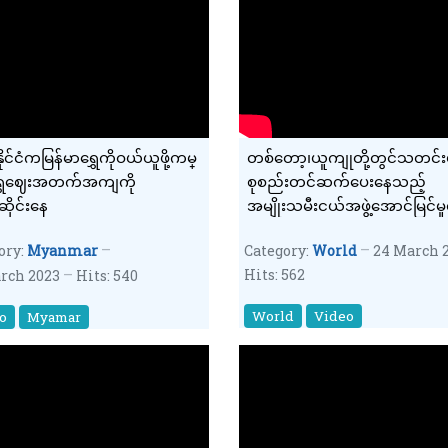
ိုင်ငံကမြန်မာရွှေကိုဝယ်ယူဖို့ကမ္
တစ်တော့၊ယူကျုတို့တွင်သတင်း
ွှေဈေးအတက်အကျကို
စုစည်းတင်ဆက်ပေးနေသည့်
ဆိုင်းနေ
အမျိုးသမီးငယ်အဖွဲ့အောင်မြင်မှ
ory:
Myanmar
Category:
World
24 March 
Hits: 562
rch 2023
Hits: 540
World
Video
o
Myamar