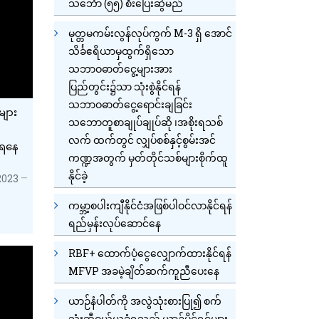
သင်္ဘော (၅၅) စီးပြေးဆွဲမည်
မုတ္တမကမ်းလွန်လုပ်ကွက် M-3 ရှိ အောင်
သိင်္ခဧရိယာမှထွက်ရှိသော
သဘာဝဓာတ်ငွေ့များအား
ပြည်တွင်း၌သာ သုံးစွဲနိုင်ရန်
သဘာဝဓာတ်ငွေ့ရောင်းချခြင်း
များ
သဘောတူစာချုပ်ချုပ်ဆို ၊အစိုးရသစ်
လက် ထက်တွင် လျှပ်စစ်နှင့်စွမ်းအင်
ုရနေ
ကဏ္ဍအတွက် မှတ်တိုင်သစ်များစိုက်ထူ
နိုင်ခဲ့
2023
ကမ္ဘာ့စပါးကျီနိုင်ငံအဖြစ်ပါဝင်လာနိုင်ရန်
ရည်မှန်းလုပ်ဆောင်နေ
RBF+ ထောက်ပံ့ငွေလျှောက်ထားနိုင်ရန်
MFVP အခမဲ့ချိတ်ဆက်ကူညီပေးနေ
ယာဉ်နံပါတ်ကို အလွဲသုံးစားပြု၍ စက်
သုံးဆီဝယ်ယူခံရသည့် ယာဉ်ပိုင်ရှင်များ