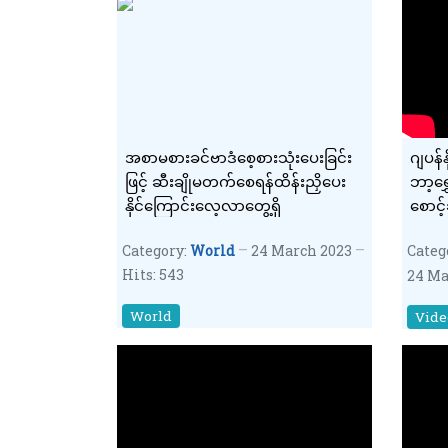
အစာမစားခင်ဗာဒံစေ့စားသုံးပေးခြင်း
ဂျပန်န
ဖြင့် ဆီးချိုမတက်စေရန်ထိန်းညှိပေး
ဘာ့ရ
နိုင်ကြောင်းလေ့လာတွေ့ရှိ
စောင့်
Category:
World
24 March 2023
Categ
Hits: 543
24 Ma
World
Vide