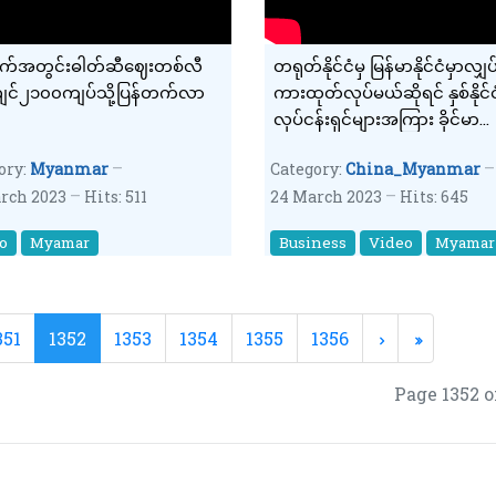
က်အတွင်းဓါတ်ဆီဈေးတစ်လီ
တရုတ်နိုင်ငံမှ မြန်မာနိုင်ငံမှာလျှပ
င်၂၁၀၀ကျပ်သို့ပြန်တက်လာ
ကားထုတ်လုပ်မယ်ဆိုရင် နှစ်နိုင်င
လုပ်ငန်းရှင်များအကြား ခိုင်မာ
သည့်MOUတွေချုပ်ဆိုလိုအပ်ဟု
ory:
Myanmar
Category:
China_Myanmar
rch 2023
Hits: 511
24 March 2023
Hits: 645
o
Myamar
Business
Video
Myamar
351
1352
1353
1354
1355
1356
Page 1352 o