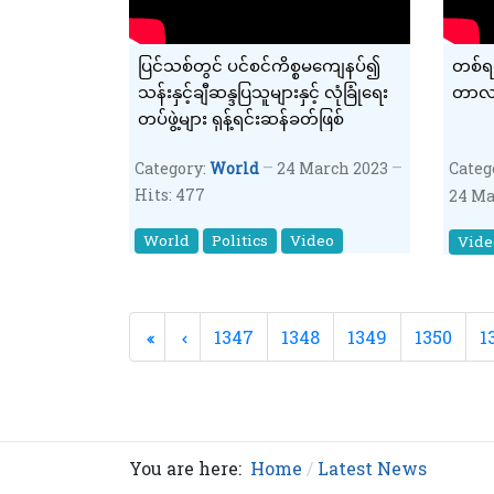
ပြင်သစ်တွင် ပင်စင်ကိစ္စမကျေနပ်၍
တစ်ရ
သန်းနှင့်ချီဆန္ဒပြသူများနှင့် လုံခြုံရေး
တာလျ
တပ်ဖွဲ့များ ရုန့်ရင်းဆန်ခတ်ဖြစ်
Category:
World
24 March 2023
Categ
Hits: 477
24 Ma
World
Politics
Video
Vide
1347
1348
1349
1350
1
You are here:
Home
Latest News