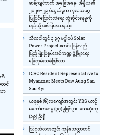
ဆန့်ကျင်ဘက် အခြေအနေ- အိန္ဒိယ၏
၂၀၂၈–၂၉ မဲဆွယ်မှုက ကုလသမဂ္ဂ
ပြုပြင်ပြောင်းလဲရေး တုံ့ဆိုင်းနေမှုကို
မည်သို့ ဖော်ပြနေသနည်း
သီလဝါတွင် ၃.၃၇ မဂ္ဂါဝပ် Solar
Power Project စတင်၊ ပြန်လည်
ပြည့်ဖြိုးမြဲစွမ်းအင်ကဏ္ဍ ဖွံ့ဖြိုးရေး
ခြေလှမ်းသစ်ဖြစ်လာ
ICRC Resident Representative to
တီ
Myanmar Meets Daw Aung San
ုံတင်
Suu Kyi
ိလာ
ယခုနှစ် (၆)လကျော်အတွင်း YBS ယာဉ်
မတော်တဆမှု (၃၄)မှုဖြစ်ပွား၊ သေဆုံးသူ
(၁၉) ဦးရှိ
ဩဂုတ်လအတွင်း ကုန်သေတ္တာတင်