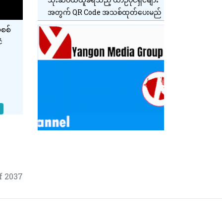
အတွက် QR Code အသစ်ထုတ်ပေးမည်
်စစ်
ံ
ဆို
f 2037