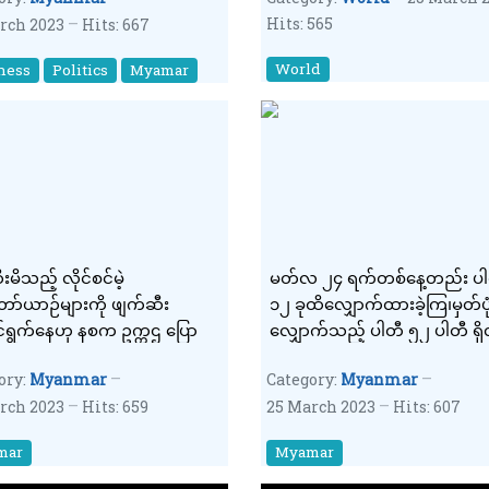
Hits: 565
rch 2023
Hits: 667
World
ness
Politics
Myamar
းမိသည့် လိုင်စင်မဲ့
မတ်လ ၂၄ ရက်တစ်နေ့တည်း ပါ
ော်ယာဉ်များကို ဖျက်ဆီး
၁၂ ခုထိလျှောက်ထားခဲ့ကြ၊မှတ်ပ
်ရွက်နေဟု နစက ဥက္ကဌ ပြော
လျှောက်သည့် ပါတီ ၅၂ ပါတီ ရှ
ory:
Myanmar
Category:
Myanmar
rch 2023
Hits: 659
25 March 2023
Hits: 607
mar
Myamar