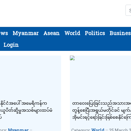
Se
ews
Myanmar
Asean
World
Politics
Busines
Login
ာနိုင်ငံအပေါ် အမေရိကန်က
တာဝေးပြေးခြင်းသည်အသားအ
ူပိတ်ဆို့မှုအသစ်များထပ်မံ
တွန့်စေပြီးအရွယ်မတိုင်ခင် မျက်န
်
အိုမင်းရင့်ရော်ခြင်းဖြစ်စေနိုင်ကြ
လေ့လာတွေ့ရှိ
ory:
Myanmar
Category:
World
25 March 