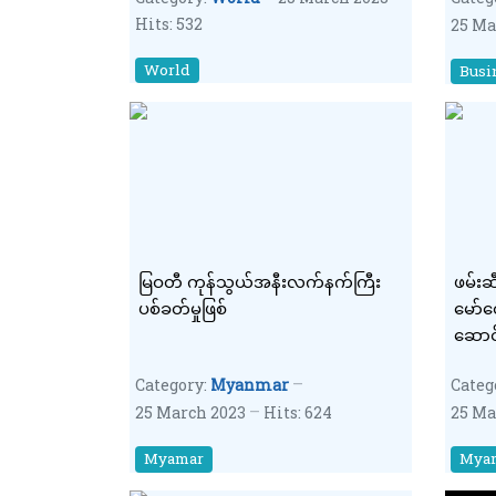
Hits: 532
25 Ma
World
Busi
မြဝတီ ကုန်သွယ်အနီးလက်နက်ကြီး
ဖမ်းဆီ
ပစ်ခတ်မှုဖြစ်
မော်တ
ဆောင
Category:
Myanmar
Categ
25 March 2023
Hits: 624
25 Ma
Myamar
Mya