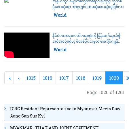
အိန္ဒိယတွင် မျောက်ကျောက်ရောဂါကြောင့် လူတစ်
ဦးသေဆုံးရာ အာရှတွင်ပထမဆုံးသေဆုံးမှုဖြစ်လာ
Category:
World
နိုင်ငံတကာရာဇဝတ်တရားရုံးကို ပြန်ဆက်သွယ်ဖို့
အစီအစဉ်မရှိဟု ဖိလစ်ပိုင်သမ္မတ မားကို့စ်ဂျူနီယာ
ပြော
Category:
World
1015
1016
1017
1018
1019
1020
1
Page 1020 of 1201
ICRC Resident Representative to Myanmar Meets Daw
Aung San Suu Kyi
MYANMAR–THAILAND JOINT STATEMENT