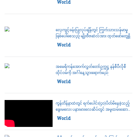
Category:
World
လေ့ကျင့်ခန်းပြုလုပ်ချိန်တွင် ကြွက်သားသန်မာမှု
ဖြစ်ပေါ်စေသည့် မျိုးဗီဇဆဲလ်အား ထုတ်ဖော်တွေ့ရှိ
Category:
World
အမေရိကန်အောက်လွှတ်တော်ဥက္ကဋ္ဌ နန်စီပီလိုစီ
ထိုင်ဝမ်ကို အင်္ဂါနေ့သွားရောက်မည်
Category:
World
ကွန်တိန်နာထဲတွင် ရက်ပေါင်း(၄၀)ပိတ်မိနေခဲ့သည့်
ခွေးမလေး ပနားမားလေဆိပ်တွင် အမှုထမ်းဆောင်
လျက်ရှိ
Category:
World