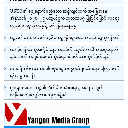
UNSC ၏ ရှေ့နောက်မညီသော ဆန့်ကျင်ဘက် အခြေအနေ-
အိန္ဒိယ၏ ၂၀၂၈–၂၉ မဲဆွယ်မှုက ကုလသမဂ္ဂ ပြုပြင်ပြောင်းလဲရေး
တုံ့ဆိုင်းနေမှုကို မည်သို့ ဖော်ပြနေသနည်း
လူ့သက်တမ်းအသက်နှင့်ဇီဝကမ္မဖြစ်စဉ်အသက် ဘာတွေကွာခြားလဲ
ထရမ့်ပြောသည့်အတိုင်းနောက်ထပ်တိုက်ခိုက်လာပါက အစ္စရေးလ်
နှင့်အမေရိကန်စွမ်းအင်တို့ကိုအီရန်ပစ်မှတ်ထားတိုက်ခိုက်မည်
အမေရိကန်၏ဘက်ပေါင်းစုံစစ်ပွဲဆင်နွှမှုကိုရင်ဆိုင်နေရကြောင်း အီ
ရန်သမ္မတပြော
(၂၀၅၀)အရောက်၌ခါးကိုက်ခါးနာခံစားရသူအရေအတွက်
သန်း(၈၀၀)ကျော်လာမည်ဟုခန့်မှန်း