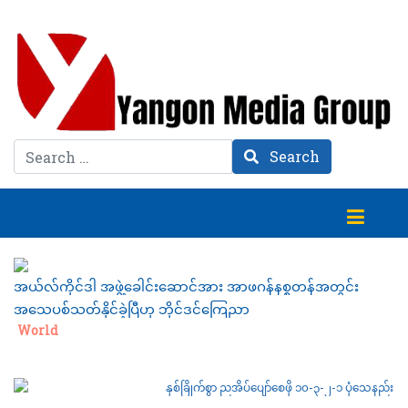
Search
Search
အယ်လ်ကိုင်ဒါ အဖွဲ့ခေါင်းဆောင်အား အာဖဂန်နစ္စတန်အတွင်း
အသေပစ်သတ်နိုင်ခဲ့ပြီဟု ဘိုင်ဒင်ကြေညာ
Category:
World
နှစ်ခြိုက်စွာ ညအိပ်ပျော်စေဖို ၁၀-၃-၂-၁ ပုံသေနည်း