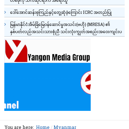
တစ်ခုကို သက်ဆိုင်ရာက အရေးယူ
ဒေါ်အောင်ဆန်းစုကြည်နှင့်တွေ့ဆုံခဲ့ကြောင်း ICRC အတည်ပြု
မြန်မာနိုင်ငံအိမ်ခြံမြေဝန်ဆောင်မှုအသင်း(ဗဟို) (MRESA) ၏
နှစ်ပတ်လည်အသင်းသားစုံညီ သင်းလုံးကျွတ်အစည်းအဝေးကျင်းပ
You are here:
Home
Myanmar