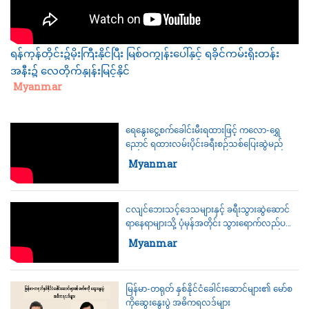
ရန်ကုန်တိုင်း၌မိုးကြီးနိုင်ပြီး မြစ်ဝကျွန်းပေါ်နှင့် ရခိုင်ကမ်းရိုးတန်း
အနီး၌ လေတိုက်နှုန်းမြင့်နိုင်
Category:
Myanmar
ရေနွေးငွေ့စက်ခေါင်းမီးရထားဖြင့် ကလော-ရွှေ
ညောင် ရထားလမ်းပိုင်းခရီးစဉ်သစ်ပြေးဆွဲမည်
Category:
Myanmar
ငလျင်ဘေးသင့်ဒေသများနှင့် ခရီးသွားဆွဲဆောင်
ရာနေရာများသို့ ပုံမှန်အတိုင်း သွားရောက်လည်ပတ်
နိုင်
Category:
Myanmar
မြန်မာ-တရုတ် နှစ်နိုင်ငံခေါင်းဆောင်များ၏ မော်စ
ကို‌ဆွေးနွေးပွဲ အဓိကရလဒ်များ