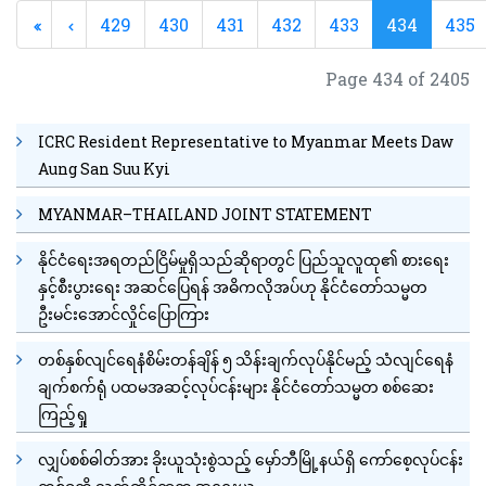
429
430
431
432
433
434
435
Page 434 of 2405
ICRC Resident Representative to Myanmar Meets Daw
Aung San Suu Kyi
MYANMAR–THAILAND JOINT STATEMENT
နိုင်ငံရေးအရတည်ငြိမ်မှုရှိသည်ဆိုရာတွင် ပြည်သူလူထု၏ စားရေး
နှင့်စီးပွားရေး အဆင်ပြေရန် အဓိကလိုအပ်ဟု နိုင်ငံတော်သမ္မတ
ဦးမင်းအောင်လှိုင်ပြောကြား
တစ်နှစ်လျင်ရေနံစိမ်းတန်ချိန် ၅ သိန်းချက်လုပ်နိုင်မည့် သံလျင်ရေနံ
ချက်စက်ရုံ ပထမအဆင့်လုပ်ငန်းများ နိုင်ငံတော်သမ္မတ စစ်ဆေး
ကြည့်ရှု
လျှပ်စစ်ဓါတ်အား ခိုးယူသုံးစွဲသည့် မှော်ဘီမြို့နယ်ရှိ ကော်စေ့လုပ်ငန်း