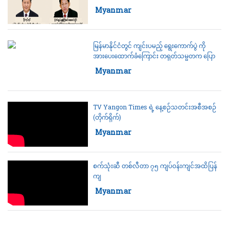
Category:
Myanmar
မြန်မာနိုင်ငံတွင် ကျင်းပမည့် ရွေးကောက်ပွဲ ကို
အားပေးထောက်ခံကြောင်း တရုတ်သမ္မတက ပြော
Category:
Myanmar
TV Yangon Times ရဲ့ နေ့စဉ်သတင်းအစီအစဉ်
(တိုက်ရိုက်)
Category:
Myanmar
စက်သုံးဆီ တစ်လီတာ ၇၅ ကျပ်ဝန်းကျင်အထိပြန်
ကျ
Category:
Myanmar