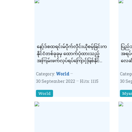
နော့်ဒ်စထရင်းမ်ပိုက်လိုင်းယိုစမ့်ခြင်းက
ပြည်သ
နိုင်ငံတစ်ခုခုမှ ထောက်ပံ့ထားသည့်
အရပ်
အကြမ်းဖက်လုပ်ရပ်ကြောင့်ဖြစ်နိုင်
လေဆိပ
ကြောင်း ရုရှားစွပ်စွဲ
တိုက
Category:
World
Categ
30 September 2022
Hits: 1115
30 Se
World
Mya