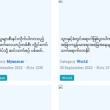
ူများစီးနင်းလိုက်ပါလာသည့်
သွားနှင့်ခံတွင်းရောဂါဖြစ်ပွားပါ
ဖက်လေယာဉ်တစ်စီး လွိုင်ကော်
အခြားကျန်းမာရေးအခြေအနေမျ
်သို့ ဆင်းသက်စဉ် ပစ်ခတ်
သက်ရောက်လာနိုင်
်ခိုက်ခံရဟုနစက သတင်းထုတ်
ory:
Myanmar
Category:
World
ptember 2022
Hits: 1235
30 September 2022
Hits: 1
mar
World