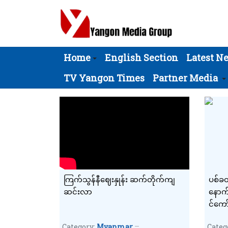
Home
English Section
Latest N
TV Yangon Times
Partner Media
ကြက်သွန်နီဈေးနှုန်း ဆက်တိုက်ကျ
ပစ်ခတ
ဆင်းလာ
နောက
င်ကေ
ရပ်နာ
Category:
Myanmar
Categ