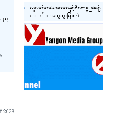
လူ့သက်တမ်းအသက်နှင့်ဇီဝကမ္မဖြစ်စဉ်
အသက် ဘာတွေကွာခြားလဲ
းသည်
း
45
f 2038