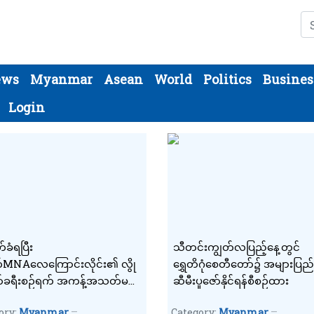
Se
ews
Myanmar
Asean
World
Politics
Busines
Login
်ခံရပြီး
သီတင်းကျွတ်လပြည့်နေ့တွင်
်MNAလေကြောင်းလိုင်း၏ လွို
ရွှေတိဂုံစေတီတော်၌ အများပြည
ာ်ခရီးစဉ်ရက် အကန့်အသတ်မရှိ
ဆီမီးပူဇော်နိုင်ရန်စီစဉ်ထား
း
ory:
Myanmar
Category:
Myanmar