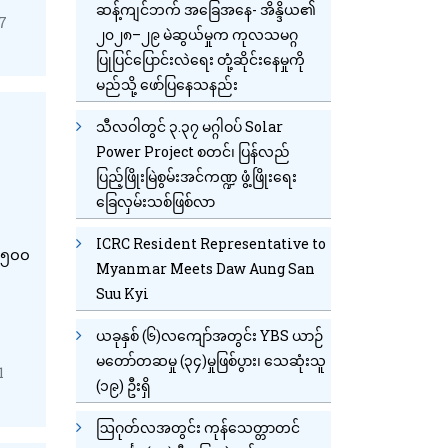
ဆန့်ကျင်ဘက် အခြေအနေ- အိန္ဒိယ၏
07
၂၀၂၈–၂၉ မဲဆွယ်မှုက ကုလသမဂ္ဂ
ပြုပြင်ပြောင်းလဲရေး တုံ့ဆိုင်းနေမှုကို
မည်သို့ ဖော်ပြနေသနည်း
သီလဝါတွင် ၃.၃၇ မဂ္ဂါဝပ် Solar
Power Project စတင်၊ ပြန်လည်
ပြည့်ဖြိုးမြဲစွမ်းအင်ကဏ္ဍ ဖွံ့ဖြိုးရေး
ခြေလှမ်းသစ်ဖြစ်လာ
ICRC Resident Representative to
း ၅၀၀
Myanmar Meets Daw Aung San
Suu Kyi
ယခုနှစ် (၆)လကျော်အတွင်း YBS ယာဉ်
မတော်တဆမှု (၃၄)မှုဖြစ်ပွား၊ သေဆုံးသူ
1
(၁၉) ဦးရှိ
ဩဂုတ်လအတွင်း ကုန်သေတ္တာတင်