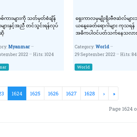
စစ်ကားများကို သတ်မှတ်စံချိန်
ရှေးကာလမှမျိုးရိုးဗီဇဆဲလ်မျာ
်းများနှင့်အညီ တင်သွင်းရန်လုပ်
ယနေ့ခေတ်ရောဂါများ ကုသရန်
ို
အဓိကပါဝင်ပတ်သက်နေသလာ
ory:
Myanmar
Category:
World
ptember 2022
Hits: 1024
29 September 2022
Hits: 8
mar
World
23
1624
1625
1626
1627
1628
Page 1624 o