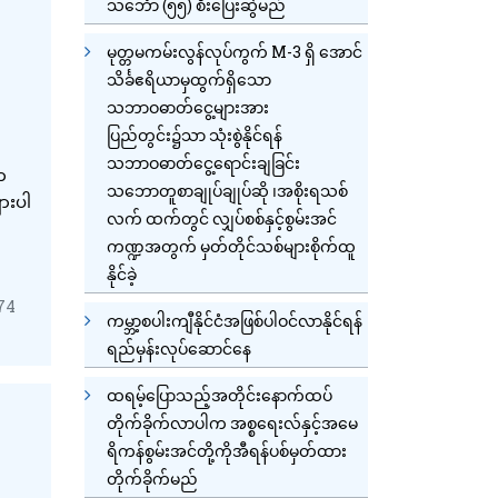
သင်္ဘော (၅၅) စီးပြေးဆွဲမည်
မုတ္တမကမ်းလွန်လုပ်ကွက် M-3 ရှိ အောင်
သိင်္ခဧရိယာမှထွက်ရှိသော
သဘာဝဓာတ်ငွေ့များအား
ပြည်တွင်း၌သာ သုံးစွဲနိုင်ရန်
သဘာဝဓာတ်ငွေ့ရောင်းချခြင်း
က
သဘောတူစာချုပ်ချုပ်ဆို ၊အစိုးရသစ်
ားပါ
လက် ထက်တွင် လျှပ်စစ်နှင့်စွမ်းအင်
ကဏ္ဍအတွက် မှတ်တိုင်သစ်များစိုက်ထူ
နိုင်ခဲ့
374
ကမ္ဘာ့စပါးကျီနိုင်ငံအဖြစ်ပါဝင်လာနိုင်ရန်
ရည်မှန်းလုပ်ဆောင်နေ
ထရမ့်ပြောသည့်အတိုင်းနောက်ထပ်
တိုက်ခိုက်လာပါက အစ္စရေးလ်နှင့်အမေ
ရိကန်စွမ်းအင်တို့ကိုအီရန်ပစ်မှတ်ထား
တိုက်ခိုက်မည်