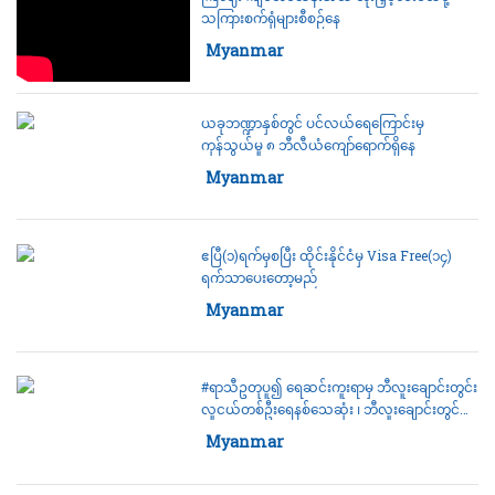
သကြားစက်ရုံများစီစဉ်နေ
Category:
Myanmar
30 March 2023
ယခုဘဏ္ဍာနှစ်တွင် ပင်လယ်ရေကြောင်းမှ
ကုန်သွယ်မှု ၈ ဘီလီယံကျော်ရောက်ရှိနေ
Category:
Myanmar
30 March 2023
ဧပြီ(၁)ရက်မှစပြီး ထိုင်းနိုင်ငံမှ Visa Free(၁၄)
ရက်သာပေးတော့မည်
Category:
Myanmar
30 March 2023
#ရာသီဥတုပူ၍ ရေဆင်းကူးရာမှ ဘီလူးချောင်းတွင်း
လူငယ်တစ်ဦးရေနစ်သေဆုံး ၊ ဘီလူးချောင်းတွင်
နှစ်စဉ်ရေနစ်သေဆုံးသူများ ရှိနေ။
Category:
Myanmar
30 March 2023