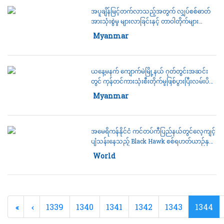
အပူချိန်မြင့်တက်လာသည့်အတွက် လျှပ်စစ်ဓာတ်
အားသုံးစွဲမှု များလာခြင်းနှင့် တာဝါတိုက်များ
ဖောက်ခွဲဖျက်ဆီးခံရခြင်းများကြောင့်သုံးစွဲမှုနှင့်
Category:
Myanmar
30 March 2023
ဖြန့်ဖြူးပေးနိုင်မှုမမျှတဖြစ်နေ။
ယနေ့မနက် ကျောက်မဲမြို့နယ် ဂုတ်တွင်းအဆင်း
တွင် ကုန်တင်ကားသုံးစီးတိုက်မူဖြစ်ပွားပြီးလမ်းပိတ်
နေ
Category:
Myanmar
30 March 2023
အမေရိကန်နိုင်ငံ ကင်တပ်ကီပြည်နယ်တွင်လေ့ကျင့်
ပျံသန်းနေသည့် Black Hawk စစ်ရဟတ်ယာဉ်နှစ်
စီးအချင်းချင်းတိုက်မိပျက်ကျရာ အနည်းဆုံး
Category:
World
30 March 2023
လူ(၉)ဦးသေဆုံး
1339
1340
1341
1342
1343
1344