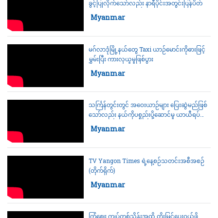
ခွင့်ပြုလိုက်သော်လည်း နာရီပိုင်းအတွင်းပြန်ပိတ်
Category:
Myanmar
30 March 2023
မဂ်လာဒုံမြို့နယ်တွေ Taxi ယာဉ်မောင်းကိုဓားဖြင့်
မွှမ်းပြီး ကားလုယူမှုဖြစ်ပွား
Category:
Myanmar
30 March 2023
သင်္ကြန်တွင်းတွင် အဝေးယာဉ်များ ပြေးဆွဲမည်ဖြစ်
သော်လည်း နယ်ကိုပစ္စည်းပို့ဆောင်မှု ယာယီရပ်နား
ထားမည်ဟုဆို
Category:
Myanmar
30 March 2023
TV Yangon Times ရဲ့နေ့စဉ်သတင်းအစီအစဉ်
(တိုက်ရိုက်)
Category:
Myanmar
30 March 2023
ကြံဈေး ကျပ်တစ်သိန်းအထိ တိုးမြှင့်ပေးဝယ်ဖို့