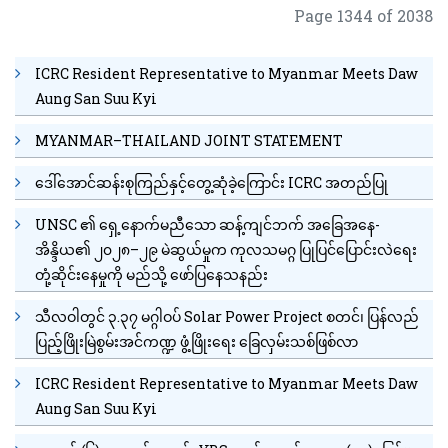
Page 1344 of 2038
ICRC Resident Representative to Myanmar Meets Daw
Aung San Suu Kyi
MYANMAR–THAILAND JOINT STATEMENT
ဒေါ်အောင်ဆန်းစုကြည်နှင့်တွေ့ဆုံခဲ့ကြောင်း ICRC အတည်ပြု
UNSC ၏ ရှေ့နောက်မညီသော ဆန့်ကျင်ဘက် အခြေအနေ-
အိန္ဒိယ၏ ၂၀၂၈–၂၉ မဲဆွယ်မှုက ကုလသမဂ္ဂ ပြုပြင်ပြောင်းလဲရေး
တုံ့ဆိုင်းနေမှုကို မည်သို့ ဖော်ပြနေသနည်း
သီလဝါတွင် ၃.၃၇ မဂ္ဂါဝပ် Solar Power Project စတင်၊ ပြန်လည်
ပြည့်ဖြိုးမြဲစွမ်းအင်ကဏ္ဍ ဖွံ့ဖြိုးရေး ခြေလှမ်းသစ်ဖြစ်လာ
ICRC Resident Representative to Myanmar Meets Daw
Aung San Suu Kyi