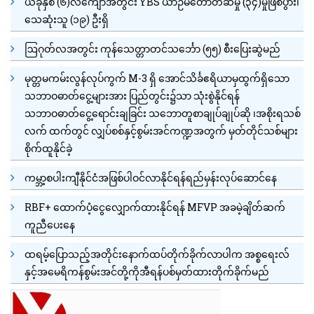
ယခုနှစ် (၆)လကျော်အတွင်း YBS ယာဉ်မတော်တဆမှု (၃၄)မှုဖြစ်ပွား၊
သေဆုံးသူ (၁၉) ဦးရှိ
ဩဂုတ်လအတွင်း ကုန်သေတ္တာတင်သင်္ဘော (၅၅) စီးပြေးဆွဲမည်
မုတ္တမကမ်းလွန်လုပ်ကွက် M-3 ရှိ အောင်သိင်္ခဧရိယာမှထွက်ရှိသော
သဘာဝဓာတ်ငွေ့များအား ပြည်တွင်း၌သာ သုံးစွဲနိုင်ရန်
သဘာဝဓာတ်ငွေ့ရောင်းချခြင်း သဘောတူစာချုပ်ချုပ်ဆို ၊အစိုးရသစ်
လက် ထက်တွင် လျှပ်စစ်နှင့်စွမ်းအင်ကဏ္ဍအတွက် မှတ်တိုင်သစ်များ
စိုက်ထူနိုင်ခဲ့
ကမ္ဘာ့စပါးကျီနိုင်ငံအဖြစ်ပါဝင်လာနိုင်ရန်ရည်မှန်းလုပ်ဆောင်နေ
RBF+ ထောက်ပံ့ငွေလျှောက်ထားနိုင်ရန် MFVP အခမဲ့ချိတ်ဆက်
ကူညီပေးနေ
ထရမ့်ပြောသည့်အတိုင်းနောက်ထပ်တိုက်ခိုက်လာပါက အစ္စရေးလ်
နှင့်အမေရိကန်စွမ်းအင်တို့ကိုအီရန်ပစ်မှတ်ထားတိုက်ခိုက်မည်