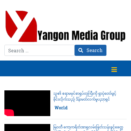
Search
Search
သူ၏ ဧရာမမှင်စာရုပ်တုကြီးကို ရှာပုံတော်ဖွင့်
ခိုင်းလိုက်သည့် ဒိန်းမတ်လက်မှုပညာရှင်
Category:
World
30 March 2023
မြဝတီ ကော့ကရိတ်အာရှလမ်းဖြတ်သန်းခွင့်ခေတ္တ