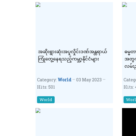
အဆိုးရွားဆုံးအပူလှိုင်းဒဏ်အန္တရာယ်
ဓမ္မတာ
ကြုံတွေ့နေရသည့်ကမ္ဘာ့နိုင်ငံများ
အတွက
လမ်းည
Category:
World
03 May 2023
Categ
Hits: 501
Hits:
World
Wor