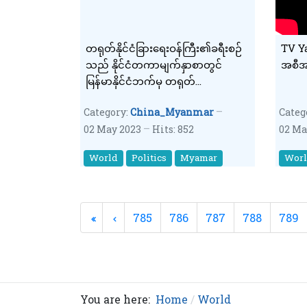
တရုတ်နိုင်ငံခြားရေးဝန်ကြီး၏ခရီးစဉ်
TV Y
သည် နိုင်ငံတကာမျက်နှာစာတွင်
အစီအစ
မြန်မာနိုင်ငံဘက်မှ တရုတ်
နိုင်ငံ၏ရပ်တည်မှုကိုပြသခြင်း
Category:
China_Myanmar
Categ
ဖြစ်ကြောင်း နစကဥက္ကဋ္ဌကို တရုတ်
02 May 2023
Hits: 852
02 Ma
နိုင်ငံခြားရေးဝန်ကြီးကပြောကြား
World
Politics
Myamar
Wor
785
786
787
788
789
You are here:
Home
World