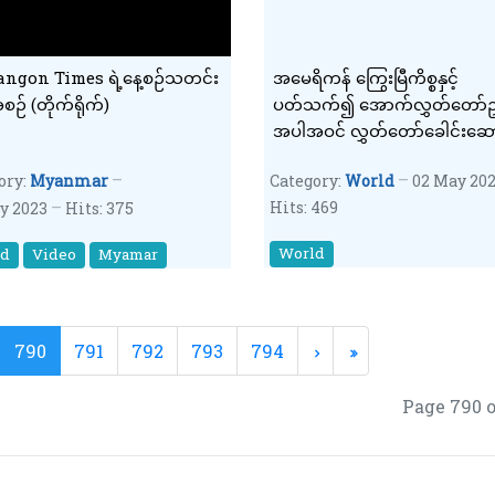
angon Times ရဲ့နေ့စဉ်သတင်း
အမေရိကန် ကြွေးမြီကိစ္စနှင့်
ဉ် (တိုက်ရိုက်)
ပတ်သက်၍ အောက်လွှတ်တော်ဥ
အပါအဝင် လွှတ်တော်ခေါင်းဆေ
များနှင့် တွေ့ဆုံဆွေးနွေးရန် ဂျိုးဘ
ory:
Myanmar
Category:
World
02 May 20
ဖိတ်ကြား
Hits: 469
y 2023
Hits: 375
World
ld
Video
Myamar
790
791
792
793
794
Page 790 o