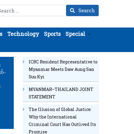
arch
Search
s
Technology
Sports
Special
ICRC Resident Representative to
း
Myanmar Meets Daw Aung San
တ်-
Suu Kyi
1
MYANMAR–THAILAND JOINT
STATEMENT
The Illusion of Global Justice:
Why the International
Criminal Court Has Outlived Its
Promise