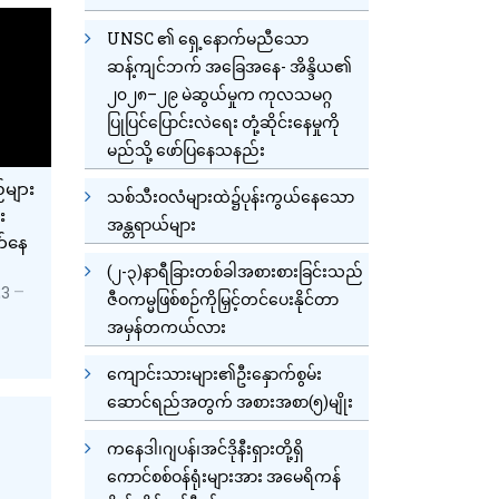
UNSC ၏ ရှေ့နောက်မညီသော
ဆန့်ကျင်ဘက် အခြေအနေ- အိန္ဒိယ၏
၂၀၂၈–၂၉ မဲဆွယ်မှုက ကုလသမဂ္ဂ
ပြုပြင်ပြောင်းလဲရေး တုံ့ဆိုင်းနေမှုကို
မည်သို့ ဖော်ပြနေသနည်း
များ
သစ်သီးဝလံများထဲ၌ပုန်းကွယ်နေသော
း
အန္တရာယ်များ
က်နေ
(၂-၃)နာရီခြားတစ်ခါအစားစားခြင်းသည်
23
ဇီဝကမ္မဖြစ်စဉ်ကိုမြှင့်တင်ပေးနိုင်တာ
အမှန်တကယ်လား
ကျောင်းသားများ၏ဦးနှောက်စွမ်း
ဆောင်ရည်အတွက် အစားအစာ(၅)မျိုး
ကနေဒါ၊ဂျပန်၊အင်ဒိုနီးရှားတို့ရှိ
ကောင်စစ်ဝန်ရုံးများအား အမေရိကန်