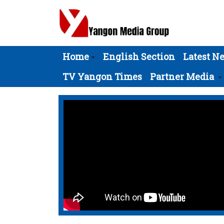
Home
English Section
Latest N
TV Yangon Times
Partner Media