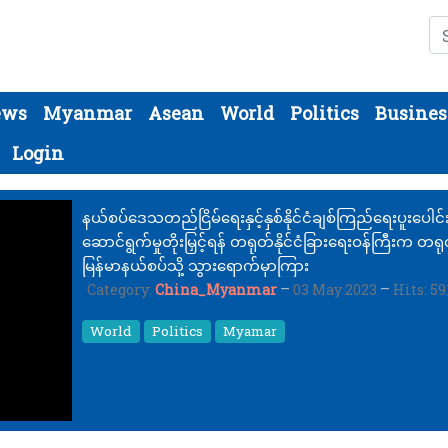
Se
ews
Myanmar
Asean
World
Politics
Busines
Login
နယ်စပ်ဒေသတည်ငြိမ်ရေးနှင့်နှစ်နိုင်ငံချစ်ကြည်ရေးပူးပေါင်
ဆောင်ရွက်မှုတိုးမြှင့်ရန် တရုတ်နိုင်ငံခြားရေးဝန်ကြီးက တရု
မြန်မာနယ်စပ်သို့ သွားရောက်မှာကြား
Category:
China_Myanmar
03 May 2023
Hits: 59
World
Politics
Myamar