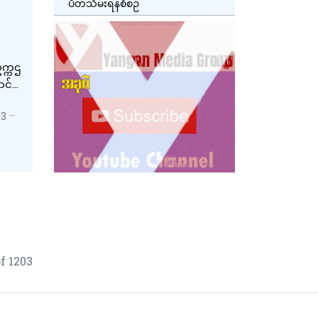
ပိတ်သိမ်းရန်စီစဉ်
က္ကဌ
ာင်
ိုင်ဒင်
23
f 1203