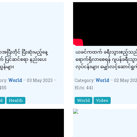
အပြီးတိုင် ပြီးဆုံးမည့်နေ့
ယခင်ကထက် ခရီးသွားဧည့်သည်
် ပြင်ဆင်စရာ နည်းပေး
ရောက်ရှိလာစေရန် ဂျပန်ခရီးသွာ
ွှန်များ
လုပ်ငန်းများ မျှော်လင့်ဆောင်ရွ
ory:
World
03 May 2023
Category:
World
02 May 20
 455
Hits: 441
ld
Health
World
Video