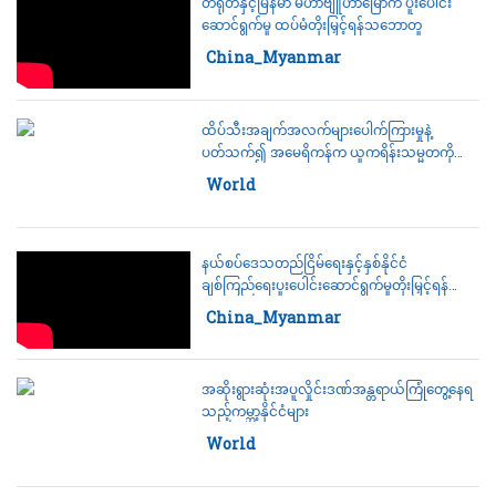
တရုတ်နှင့်မြန်မာ မဟာဗျူဟာမြောက် ပူးပေါင်း
ဆောင်ရွက်မှု ထပ်မံတိုးမြှင့်ရန်သဘောတူ
Category:
China_Myanmar
ထိပ်သီးအချက်အလက်များပေါက်ကြားမှုနဲ့
ပတ်သက်၍ အမေရိကန်က ယူကရိန်းသမ္မတကို
အသိမပေးခဲ့ဟုဆို
Category:
World
နယ်စပ်ဒေသတည်ငြိမ်ရေးနှင့်နှစ်နိုင်ငံ
ချစ်ကြည်ရေးပူးပေါင်းဆောင်ရွက်မှုတိုးမြှင့်ရန်
တရုတ်နိုင်ငံခြားရေးဝန်ကြီးက တရုတ်-မြန်မာ
Category:
China_Myanmar
နယ်စပ်သို့ သွားရောက်မှာကြား
အဆိုးရွားဆုံးအပူလှိုင်းဒဏ်အန္တရာယ်ကြုံတွေ့နေရ
သည့်ကမ္ဘာ့နိုင်ငံများ
Category:
World