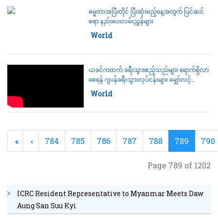
ဓမ္မတာအပြီးတိုင် ပြီးဆုံးမည့်နေ့အတွက် ပြင်ဆင်
စရာ နည်းပေးလမ်းညွှန်များ
Category:
World
ယခင်ကထက် ခရီးသွားဧည့်သည်များ ရောက်ရှိလာ
စေရန် ဂျပန်ခရီးသွားလုပ်ငန်းများ မျှော်လင့်
ဆောင်ရွက်နေ
Category:
World
784
785
786
787
788
789
790
Page 789 of 1202
ICRC Resident Representative to Myanmar Meets Daw
Aung San Suu Kyi