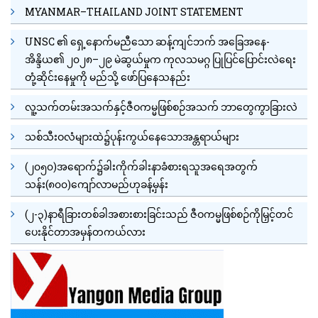
MYANMAR–THAILAND JOINT STATEMENT
UNSC ၏ ရှေ့နောက်မညီသော ဆန့်ကျင်ဘက် အခြေအနေ-
အိန္ဒိယ၏ ၂၀၂၈–၂၉ မဲဆွယ်မှုက ကုလသမဂ္ဂ ပြုပြင်ပြောင်းလဲရေး
တုံ့ဆိုင်းနေမှုကို မည်သို့ ဖော်ပြနေသနည်း
လူ့သက်တမ်းအသက်နှင့်ဇီဝကမ္မဖြစ်စဉ်အသက် ဘာတွေကွာခြားလဲ
သစ်သီးဝလံများထဲ၌ပုန်းကွယ်နေသောအန္တရာယ်များ
(၂၀၅၀)အရောက်၌ခါးကိုက်ခါးနာခံစားရသူအရေအတွက်
သန်း(၈၀၀)ကျော်လာမည်ဟုခန့်မှန်း
(၂-၃)နာရီခြားတစ်ခါအစားစားခြင်းသည် ဇီဝကမ္မဖြစ်စဉ်ကိုမြှင့်တင်
ပေးနိုင်တာအမှန်တကယ်လား