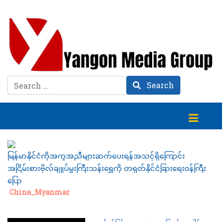
Search
Search
မြန်မာနိုင်ငံကိုအကူအညီများဆက်ပေးရန်အသင့်ရှိကြောင်း
အငြိမ်းစားဗိုလ်ချူပ်မှူးကြီးသန်းရွှေကို တရုတ်နိုင်ငံခြားရေးဝန်ကြီး
ပြော
Category:
China_Myanmar