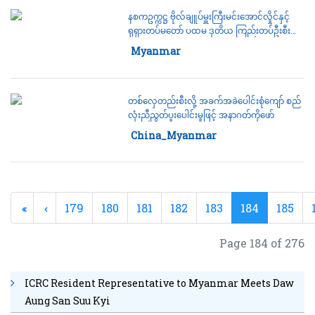
နစကဥက္ကဋ္ဌ ဗိုလ်ချူပ်မှူးကြီးမင်းအောင်လှိုင်နှင့်
ရုရှားတပ်မတော် ပထမ ဒုတိယ ကြည်းတပ်ဦးစီး
ချုပ်တို့ မြန်မာ-ရုရှား တပ်မတော်နှစ်ရပ်အကြား
Category:
Myanmar
ပူးပေါင်းဆောင်ရွက်မှုများတိုးမြှင့်ရေး ဆွေးနွေး
တစ်လှေတည်းစီးလို့ အခက်အခဲပေါင်းစုံကျော် စည်
လုံးညီညွတ်ပူးပေါင်းမှုဖြင့် အနာဂတ်ကိုဖော်
Category:
China_Myanmar
179
180
181
182
183
184
185
Page 184 of 276
ICRC Resident Representative to Myanmar Meets Daw
Aung San Suu Kyi