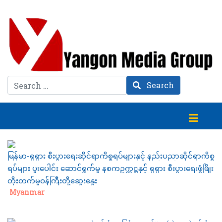
Search
Search
မြန်မာ-ရုရှား စီးပွားရေးဆိုင်ရာကိစ္စရပ်များနှင့် နည်းပညာဆိုင်ရာကိစ္စ
ရပ်များ ပူးပေါင်း ဆောင်ရွက်မှု နစကဥက္ကဋ္ဌနှင့် ရုရှား စီးပွားရေးဖွံဖြိုး
တိုးတက်မှုဝန်ကြီးတို့ဆွေးနွေး
Category:
Myanmar