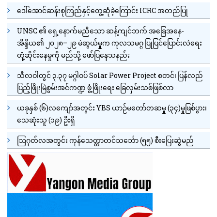
ဒေါ်အောင်ဆန်းစုကြည်နှင့်တွေ့ဆုံခဲ့ကြောင်း ICRC အတည်ပြု
UNSC ၏ ရှေ့နောက်မညီသော ဆန့်ကျင်ဘက် အခြေအနေ-
အိန္ဒိယ၏ ၂၀၂၈–၂၉ မဲဆွယ်မှုက ကုလသမဂ္ဂ ပြုပြင်ပြောင်းလဲရေး
တုံ့ဆိုင်းနေမှုကို မည်သို့ ဖော်ပြနေသနည်း
သီလဝါတွင် ၃.၃၇ မဂ္ဂါဝပ် Solar Power Project စတင်၊ ပြန်လည်
ပြည့်ဖြိုးမြဲစွမ်းအင်ကဏ္ဍ ဖွံ့ဖြိုးရေး ခြေလှမ်းသစ်ဖြစ်လာ
ယခုနှစ် (၆)လကျော်အတွင်း YBS ယာဉ်မတော်တဆမှု (၃၄)မှုဖြစ်ပွား၊
သေဆုံးသူ (၁၉) ဦးရှိ
ဩဂုတ်လအတွင်း ကုန်သေတ္တာတင်သင်္ဘော (၅၅) စီးပြေးဆွဲမည်