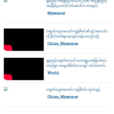
ဖွဲ့စည်းပုံ အခြေခံဥပဒေပုဒ်မ၂၀(စ) အရ ဖွဲ့စည်းပုံ
အခြေခံဥပဒေကို တပ်မတော်က ကာကွယ်
စောင့်ရှောက်သွားမည်ဟု ဗိုလ်ချူပ်မှူးကြီးမင်း
Category:
Myanmar
အောင်လှိုင်ပြော
တရုတ်သမ္မတဟောင်းကျန်ဇီမင်း၏ ရုပ်အလောင်း
ကို နိုင်ငံတော်ဈာပနကျင်းပရန် ဘေဂျင်းသို့
သယ်ဆောင်
Category:
China_Myanmar
ရုရှားနှင့်တရုတ်လေတပ် မဟာဗျူဟာမြောက်လေ
ယာဉ်များ အာရှပစိဖိတ်ဒေသတွင် ကင်းထောက်
ပျံသန်းမှုများ ပူးတွဲပြုလုပ်
Category:
World
တရုတ်သမ္မတဟောင်း ကျန်ဇီမင်း ကွယ်လွန်
Category:
China_Myanmar