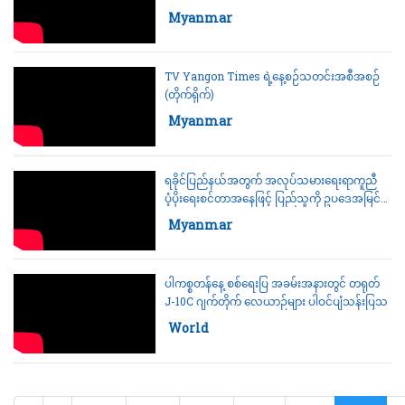
အစီအစဉ်က ဝန်ဆောင်မှုတွေပေးနေ
Category:
Myanmar
TV Yangon Times ရဲ့နေ့စဉ်သတင်းအစီအစဉ်
(တိုက်ရိုက်)
Category:
Myanmar
ရခိုင်ပြည်နယ်အတွက် အလုပ်သမားရေးရာကူညီ
ပံ့ပိုးရေးစင်တာအနေဖြင့် ပြည်သူကို ဥပဒေအမြင်
ဖွင့်သင်တန်းများ ပို့ချ
Category:
Myanmar
ပါကစ္စတန်နေ့ စစ်ရေးပြ အခမ်းအနားတွင် တရုတ်
J-10C ဂျက်တိုက် လေယာဉ်များ ပါဝင်ပျံသန်းပြသ
Category:
World