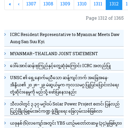
1307
1308
1309
1310
1311
1312
1
Page 1312 of 1365
ICRC Resident Representative to Myanmar Meets Daw
Aung San Suu Kyi
MYANMAR–THAILAND JOINT STATEMENT
ဒေါ်အောင်ဆန်းစုကြည်နှင့်တွေ့ဆုံခဲ့ကြောင်း ICRC အတည်ပြု
UNSC ၏ ရှေ့နောက်မညီသော ဆန့်ကျင်ဘက် အခြေအနေ-
အိန္ဒိယ၏ ၂၀၂၈–၂၉ မဲဆွယ်မှုက ကုလသမဂ္ဂ ပြုပြင်ပြောင်းလဲရေး
တုံ့ဆိုင်းနေမှုကို မည်သို့ ဖော်ပြနေသနည်း
သီလဝါတွင် ၃.၃၇ မဂ္ဂါဝပ် Solar Power Project စတင်၊ ပြန်လည်
ပြည့်ဖြိုးမြဲစွမ်းအင်ကဏ္ဍ ဖွံ့ဖြိုးရေး ခြေလှမ်းသစ်ဖြစ်လာ
ယခုနှစ် (၆)လကျော်အတွင်း YBS ယာဉ်မတော်တဆမှု (၃၄)မှုဖြစ်ပွား၊