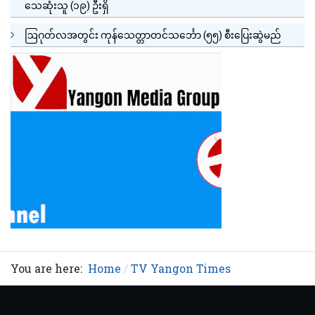
သေဆုံးသူ (၁၉) ဦးရှိ
ဩဂုတ်လအတွင်း ကုန်သေတ္တာတင်သင်္ဘော (၅၅) စီးပြေးဆွဲမည်
You are here:
Home
TV Yangon Times