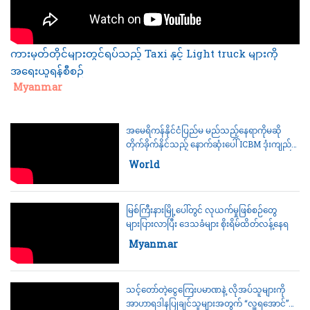
ကားမှတ်တိုင်များတွင်ရပ်သည့် Taxi နှင့် Light truck များကို
အရေးယူရန်စီစဉ်
Category:
Myanmar
အမေရိကန်နိုင်ငံပြည်မ မည်သည့်နေရာကိုမဆို
တိုက်ခိုက်နိုင်သည့် နောက်ဆုံးပေါ် ICBM ဒုံးကျည်
အသစ်ကို စမ်းသပ်ပစ်လွှတ်သည့် ရုပ်သံ မြောက်
Category:
World
ကိုးရီးယား ထုတ်ပြန်
မြစ်ကြီးနားမြို့ပေါ်တွင် လုယက်မှုဖြစ်စဉ်တွေ
များပြားလာပြီး ဒေသခံများ စိုးရိမ်ထိတ်လန့်နေရ
Category:
Myanmar
သင့်တော်တဲ့ငွေကြေးပမာဏနဲ့ လိုအပ်သူများကို
အာဟာရဒါနပြုချင်သူများအတွက် “လှူရအောင်”