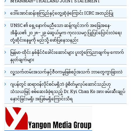
MYANMAR–THAILAND JOINT STATEMENT
ဒေါ်အောင်ဆန်းစုကြည်နှင့်တွေ့ဆုံခဲ့ကြောင်း ICRC အတည်ပြု
UNSC ၏ ရှေ့နောက်မညီသော ဆန့်ကျင်ဘက် အခြေအနေ-
အိန္ဒိယ၏ ၂၀၂၈–၂၉ မဲဆွယ်မှုက ကုလသမဂ္ဂ ပြုပြင်ပြောင်းလဲရေး
တုံ့ဆိုင်းနေမှုကို မည်သို့ ဖော်ပြနေသနည်း
မြန်မာ-ထိုင်း နှစ်နိုင်ငံခေါင်းဆောင်များ ပူးတွဲကြေညာချက်မှ ကောက်
နှုတ်ချက်များ
လူ့သက်တမ်းအသက်နှင့်ဇီဝကမ္မဖြစ်စဉ်အသက် ဘာတွေကွာခြားလဲ
ဂျပန်တွင် ဆရာဝန်လိုင်စင်မရှိဘဲ ခွဲစိတ်မှုလုပ်ဆောင်သည်ဟု
သံသယဖြင့် စစ်ဆေးခံခဲ့ရသည့် Dr. Kyi Chan Ko အား ဖမ်းဆီးချုပ်
နှောင်ခြင်းမရှိ၊ အပြစ်မရှိကြောင်းသိရ