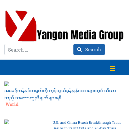
Search
Search
အမေရိကန်နှင့်တရုတ်တို့ ကုန်သွယ်ခွန်နှုန်းထားများတွင် သိသာ
သည့် သဘောတူညီချက်များရရှိ
Category:
World
U.S. and China Reach Breakthrough Trade
Deal with Tariff Cuts and 90-Day Truce