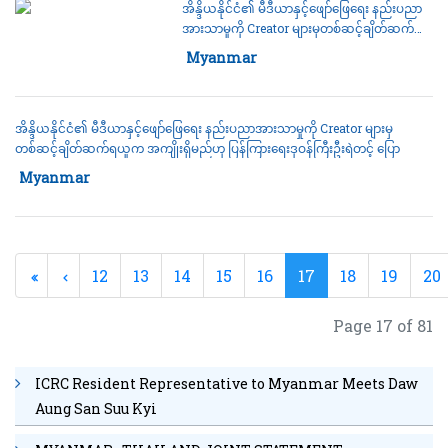
အိန္ဒိယနိုင်ငံ၏ မီဒီယာနှင့်ဖျော်ဖြေရေး နည်းပညာ
အားသာမှုကို Creator များမှတစ်ဆင့်ချိတ်ဆက်
ရယူက အကျိုးရှိမည်ဟု ပြန်ကြားရေးဒုဝန်ကြီးဦးရဲ
Category:
Myanmar
တင့် ပြော
အိန္ဒိယနိုင်ငံ၏ မီဒီယာနှင့်ဖျော်ဖြေရေး နည်းပညာအားသာမှုကို Creator များမှ
တစ်ဆင့်ချိတ်ဆက်ရယူက အကျိုးရှိမည်ဟု ပြန်ကြားရေးဒုဝန်ကြီးဦးရဲတင့် ပြော
Category:
Myanmar
12
13
14
15
16
17
18
19
20
Page 17 of 81
ICRC Resident Representative to Myanmar Meets Daw
Aung San Suu Kyi