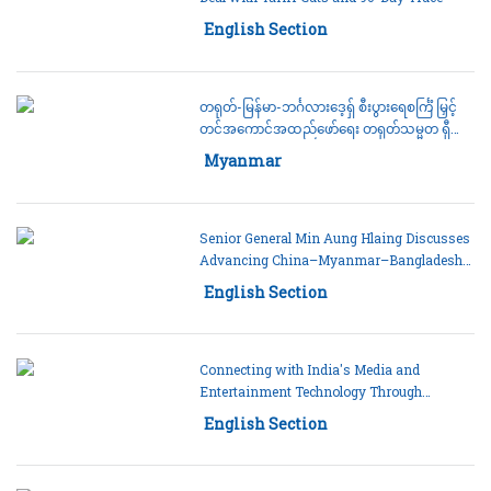
Category:
English Section
တရုတ်-မြန်မာ-ဘင်္ဂလားဒေ့ရှ် စီးပွားရေစင်္ကြံ မြှင့်
တင်အကောင်အထည်ဖော်ရေး တရုတ်သမ္မတ ရှီ
ကျင့်ဖျင်နှင့် ဆွေးနွေးခဲ့ဟု ဗိုလ်ချုပ်မှူးကြီး မင်း
Category:
Myanmar
အောင်လှိုင်ပြောကြား
Senior General Min Aung Hlaing Discusses
Advancing China–Myanmar–Bangladesh
Economic Corridor with President Xi
Category:
English Section
Jinping
Connecting with India's Media and
Entertainment Technology Through
Creators to Benefit Myanmar, Says Deputy
Category:
English Section
Minister