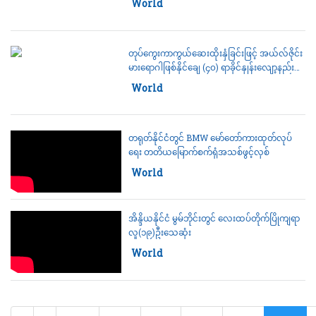
Category:
World
တုပ်ကွေးကာကွယ်ဆေးထိုးနှံခြင်းဖြင့် အယ်လ်ဇိုင်း
မားရောဂါဖြစ်နိုင်ချေ (၄၀) ရာခိုင်နှုန်းလျော့နည်း
ကြောင်း လေ့လာတွေ့ရှိ
Category:
World
တရုတ်နိုင်ငံတွင် BMW မော်တော်ကားထုတ်လုပ်
ရေး တတိယမြောက်စက်ရုံအသစ်ဖွင့်လှစ်
Category:
World
အိန္ဒိယနိုင်ငံ မွမ်ဘိုင်းတွင် လေးထပ်တိုက်ပြိုကျရာ
လူ(၁၉)ဦးသေဆုံး
Category:
World