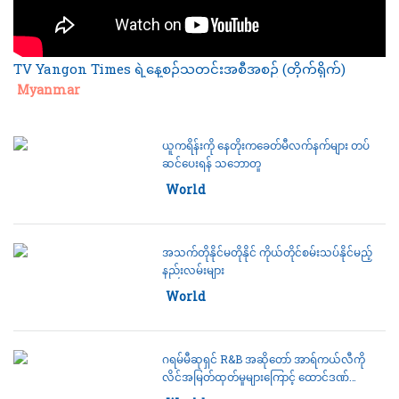
TV Yangon Times ရဲ့နေ့စဉ်သတင်းအစီအစဉ် (တိုက်ရိုက်)
Category:
Myanmar
ယူကရိန်းကို နေတိုးကခေတ်မီလက်နက်များ တပ်
ဆင်ပေးရန် သဘောတူ
Category:
World
အသက်တိုနိုင်မတိုနိုင် ကိုယ်တိုင်စမ်းသပ်နိုင်မည့်
နည်းလမ်းများ
Category:
World
ဂရမ်မီဆုရှင် R&B အဆိုတော် အာရ်ကယ်လီကို
လိင်အမြတ်ထုတ်မှုများကြောင့် ထောင်ဒဏ်
အနှစ်(၃၀)ချ