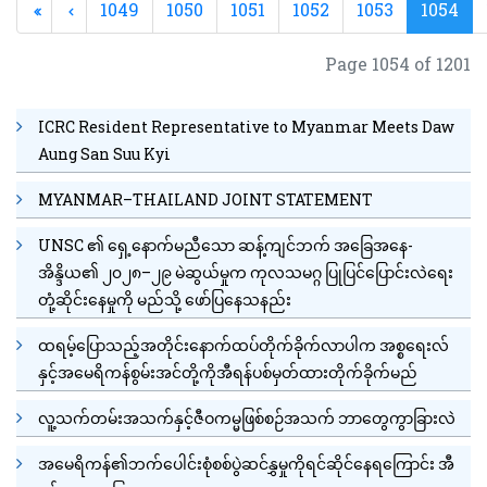
1049
1050
1051
1052
1053
1054
Page 1054 of 1201
ICRC Resident Representative to Myanmar Meets Daw
Aung San Suu Kyi
MYANMAR–THAILAND JOINT STATEMENT
UNSC ၏ ရှေ့နောက်မညီသော ဆန့်ကျင်ဘက် အခြေအနေ-
အိန္ဒိယ၏ ၂၀၂၈–၂၉ မဲဆွယ်မှုက ကုလသမဂ္ဂ ပြုပြင်ပြောင်းလဲရေး
တုံ့ဆိုင်းနေမှုကို မည်သို့ ဖော်ပြနေသနည်း
ထရမ့်ပြောသည့်အတိုင်းနောက်ထပ်တိုက်ခိုက်လာပါက အစ္စရေးလ်
နှင့်အမေရိကန်စွမ်းအင်တို့ကိုအီရန်ပစ်မှတ်ထားတိုက်ခိုက်မည်
လူ့သက်တမ်းအသက်နှင့်ဇီဝကမ္မဖြစ်စဉ်အသက် ဘာတွေကွာခြားလဲ
အမေရိကန်၏ဘက်ပေါင်းစုံစစ်ပွဲဆင်နွှမှုကိုရင်ဆိုင်နေရကြောင်း အီ