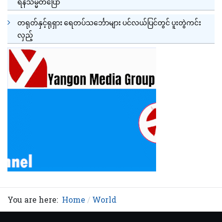
ရန်သမ္မတပြော
တရုတ်နှင့်ရုရှား ရေတပ်သင်္ဘောများ ပင်လယ်ပြင်တွင် ပူးတွဲကင်း
လှည့်
You are here:
Home
World