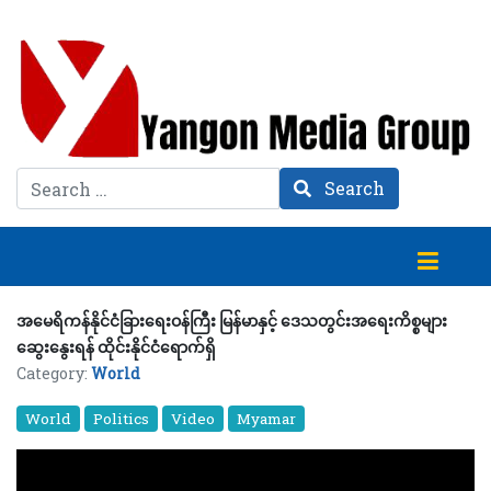
Search
Search
အမေရိကန်နိုင်ငံခြားရေးဝန်ကြီး မြန်မာနှင့် ဒေသတွင်းအရေးကိစ္စများ
ဆွေးနွေးရန် ထိုင်းနိုင်ငံရောက်ရှိ
Category:
World
World
Politics
Video
Myamar