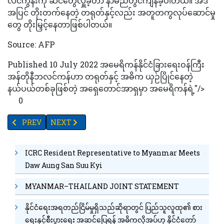
လင်ကွန်းကို ဆင်တွေလှူခဲ့တာ နာမည်တွင်ကျန်ခဲ့ပါတယ်။ အဲဒီ
အပြင် တိုးတက်နေတဲ့ တရုတ်နှင့်လည်း အတူတကွလုပ်ဆောင်မှု
တွေ တိုးမြှင့်နေတာဖြစ်ပါတယ်။
Source: AFP
Published 10 July 2022 အမေရိကန်နိုင်ငံခြားရေးဝန်ကြီး
အန်တိုနီဘလင်ကန်ဟာ တရုတ်နှင့် အဓိက ယှဉ်ပြိုင်နေတဲ့
နယ်ပယ်တစ်ခုဖြစ်တဲ့ အရှေတောင်အာရှမှာ အမေရိကန်ရဲ့"/>
0
PREVIOUS ARTICLE: သွားတိုက်တံများအစားအသုံးပြုနိုင်မည့် ခံတွင်း
NEXT ARTICLE: တောင်အာဖရိက အရက်ဆိုင်တစ်ဆိုင်အတွင
PREV
NEXT
ICRC Resident Representative to Myanmar Meets
Daw Aung San Suu Kyi
MYANMAR–THAILAND JOINT STATEMENT
နိုင်ငံရေးအရတည်ငြိမ်မှုရှိသည်ဆိုရာတွင် ပြည်သူလူထု၏ စား
ရေးနှင့်စီးပွားရေး အဆင်ပြေရန် အဓိကလိုအပ်ဟု နိုင်ငံတော်