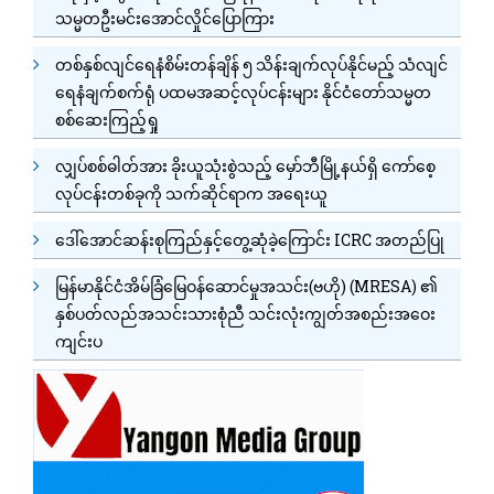
သမ္မတဦးမင်းအောင်လှိုင်ပြောကြား
တစ်နှစ်လျင်ရေနံစိမ်းတန်ချိန် ၅ သိန်းချက်လုပ်နိုင်မည့် သံလျင်
ရေနံချက်စက်ရုံ ပထမအဆင့်လုပ်ငန်းများ နိုင်ငံတော်သမ္မတ
စစ်ဆေးကြည့်ရှု
လျှပ်စစ်ဓါတ်အား ခိုးယူသုံးစွဲသည့် မှော်ဘီမြို့နယ်ရှိ ကော်စေ့
လုပ်ငန်းတစ်ခုကို သက်ဆိုင်ရာက အရေးယူ
ဒေါ်အောင်ဆန်းစုကြည်နှင့်တွေ့ဆုံခဲ့ကြောင်း ICRC အတည်ပြု
မြန်မာနိုင်ငံအိမ်ခြံမြေဝန်ဆောင်မှုအသင်း(ဗဟို) (MRESA) ၏
နှစ်ပတ်လည်အသင်းသားစုံညီ သင်းလုံးကျွတ်အစည်းအဝေး
ကျင်းပ