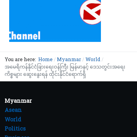
You are here:
Home
Myanmar
World
အမေရိကန်နိုင်ငံခြားရေးဝန်ကြီး မြန်မာနှင့် ဒေသတွင်းအရေး
ကိစ္စများ ဆွေးနွေးရန် ထိုင်းနိုင်ငံရောက်ရှိ
Myanmar
Asean
World
Politics