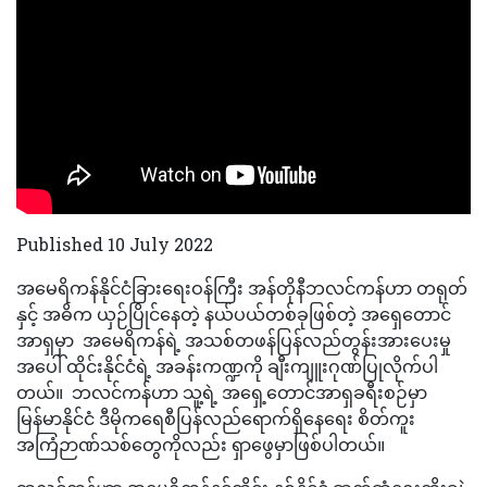
Published 10 July 2022
အမေရိကန်နိုင်ငံခြားရေးဝန်ကြီး အန်တိုနီဘလင်ကန်ဟာ တရုတ်
နှင့် အဓိက ယှဉ်ပြိုင်နေတဲ့ နယ်ပယ်တစ်ခုဖြစ်တဲ့ အရှေတောင်
အာရှမှာ အမေရိကန်ရဲ့ အသစ်တဖန်ပြန်လည်တွန်းအားပေးမှု
အပေါ် ထိုင်းနိုင်ငံရဲ့ အခန်းကဏ္ဍကို ချီးကျူးဂုဏ်ပြုလိုက်ပါ
တယ်။ ဘလင်ကန်ဟာ သူ့ရဲ့ အရှေ့တောင်အာရှခရီးစဉ်မှာ
မြန်မာနိုင်ငံ ဒီမိုကရေစီပြန်လည်ရောက်ရှိနေရေး စိတ်ကူး
အကြံဉာဏ်သစ်တွေကိုလည်း ရှာဖွေမှာဖြစ်ပါတယ်။