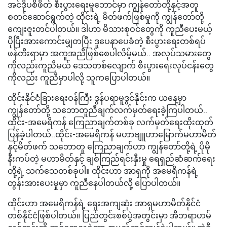
အင်ဒိုပစိဖိတ် စီးပွားရေးမူဘောင်မှာ ကျွန်တော်တို့နှင့်အတူ
စတင်ဆောင်ရွက်တဲ့ ထိုင်းရဲ့ မိတ်ဖက်ဖြစ်မှုကို ကျွန်တော်တို့
ကျေးဇူးတင်ပါတယ်။ ဒါဟာ မိသားစုဝင်တွေကို ကူညီပေးမယ့်
ပိုပြီးအားကောင်းမျှတပြီး ဒူပေနာပေခံတဲ့ စီးပွားရေးတစ်ရပ်
ဖန်တီးရာမှာ အကူအညီဖြစ်စေပါလိမ့်မယ်.. အလုပ်သမားတွေ
ကိုလည်းကူညီမယ် ဒေသတစ်လျောက် စီးပွားရေးလုပ်ငန်းတွေ
ကိုလည်း ကူညီမှာပါလို့ သူကပြောပါတယ်။
ထိုင်းနိုင်ငံခြားရေးဝန်ကြီး ဒွန်ပရာမူဒွင်နိုင်းက ယနေ့မှာ
ကျွန်တော်တို့ သဘောတူညီချက်လက်မှတ်ရေးခဲ့ကြပါတယ်..
ထိုင်း-အမေရိကန် ကြေညာချက်တစ်ခု လက်မှတ်ရေးထိုးထုတ်
ပြန်ခဲ့ပါတယ်..ထိုင်း-အမေရိကန် မဟာဗျူဟာမြောက်မဟာမိတ်
နှင့်မိတ်ဖက် သဘောတူ ကြေညာချက်ဟာ ကျွန်တော်တို့ရဲ့ ပိုမို
နီးကပ်တဲ့ မဟာမိတ်နှင့် ချစ်ကြည်ရင်းနှီးမှု ရေရှည်ဆံဆက်ရေး
တို့ရဲ့ သက်သေတစ်ခုပါ။ ထိုင်းဟာ အာရှကို အမေရိကန်ရဲ့
တွန်းအားပေးမှုမှာ ကူညီနေပါတယ်လို့‌ ပြောပါတယ်။
ထိုင်းဟာ အမေရိကန်ရဲ့ ရှေးအကျဆုံး အာရှမဟာမိတ်နိုင်ငံ
တစ်နိုင်ငံဖြစ်ပါတယ်။ ပြည်တွင်းစစ်ပွဲအတွင်းမှာ အီဘရာဟမ်