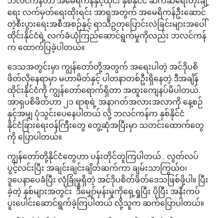
ဘလင်ကန်ဟာ အမေရိကန်နှင့်ထိုင်း နှစ်နိုင်ငံ ဆက်ဆံရေးတိုးချဲ့
ရေး လက်မှတ်ရေးထိုးရင်း အာရှအတွက် အမေရိကန်ဦးဆောင်
တဲ့စီးပွားရေးအစီအစဉ်နှင့် ရာသီဥတုပြောင်းလဲခြင်းများအပေါ်
ထိုင်းနိုင်ငံရဲ့ လက်ခံယုံကြည်ဆောင်ရွက်မှုကိုလည်း ဘလင်ကန်
က ထောက်ပြခဲ့ပါတယ်။
ဒေသအတွင်းမှာ ကျွန်တော်တို့အတွက် အရေးပါတဲ့ အင်ဒိုပစိ
ဖိတ်လိုနေရာမှာ မဟာမိတ်နှင့် ပါတနာတစ်ဦးရှိနေတဲ့ ဒီအချိန်
ထိုင်းနိုင်ငံကို ကျွန်တော်ရောက်ရှိတာ အထူးကျေနပ်မိပါတယ်.
အာရှပစိဖိတ်ဟာ ၂၁ ရာစုရဲ့ အနာဂတ်အလားအလာကို နေ့စဉ်
နှင့်အမျှ ပုံသွင်းပေနေပါတယ် လို့ ဘလင်ကန်က နှစ်နိုင်ငံ
နိုင်ငံခြားရေးဝန်ကြီးတွေ တွေ့ဆုံအပြီးမှာ သတင်းထောက်တွေ
ကို ပြောပါတယ်။
ကျွန်တော်တို့နိုင်ငံတွေဟာ ပန်းတိုင်တူကြပါတယ်.. လွတ်လပ်
ပွင့်လင်းပြီး အချင်းချင်းချိတ်ဆက်ကာ ချမ်းသာကြွယ်ဝ၊
ဒူပေနာပေခံပြီး လုံခြုံမှုရှိတဲ့ အင်ဒိုပစိတ်ဖိတ်ဒေသဖြစ်ဖို့ပါ။ ပြီး
ခဲ့တဲ့ နှစ်များအတွင်း ဒီမျှော်မှန်းမှုကိုရှေ့ရှုပြီး ပိုပြီး အနီးကပ်
ပူးပေါင်းဆောင်ရွက်ခဲ့ကြပါတယ် လို့သူက ဆက်ပြောပါတယ်။