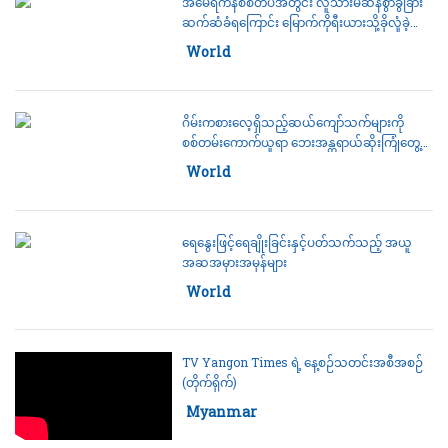
အမေရိကန်စစ်တပ်အတွင်း လူသားမဆန်စွာခွဲခြား
ဆက်ဆံခံရကြောင်း မြောက်ကိုရီးယားသို့ခိုလှုံခဲ့
သည့်အမေရိကန်စစ်သား ထရာဗစ်ကင်းကပြော
Category:
World
ဂိမ်းကစားလေ့ရှိသည့်ဆယ်ကျော်သက်များကို
စစ်တမ်းကောက်ယူရာ ဘေးအန္တရာယ်ဆိုးကြုံတွေ့
နေရ
Category:
World
ရေနွေးဖြင့်ရေချိုးခြင်းနှင့်ပတ်သက်သည့် အယူ
အဆအမှားအမှန်များ
Category:
World
TV Yangon Times ရဲ့ နေ့စဉ်သတင်းအစီအစဉ်
(တိုက်ရိုက်)
Category:
Myanmar