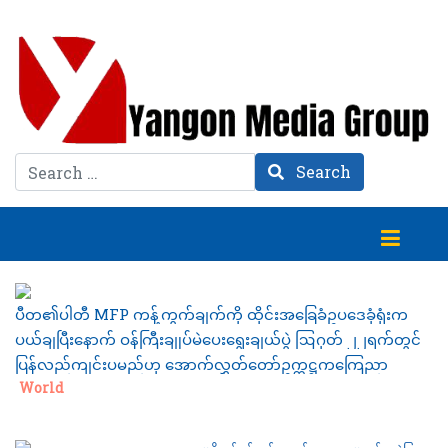
Search
Search
ပီတ၏ပါတီ MFP ကန့်ကွက်ချက်ကို ထိုင်းအခြေခံဥပဒေခုံရုံးက
ပယ်ချပြီးနောက် ဝန်ကြီးချုပ်မဲပေးရွေးချယ်ပွဲ ဩဂုတ် ၂၂ရက်တွင်
ပြန်လည်ကျင်းပမည်ဟု အောက်လွှတ်တော်ဥက္ကဋ္ဌကကြေညာ
Category:
World