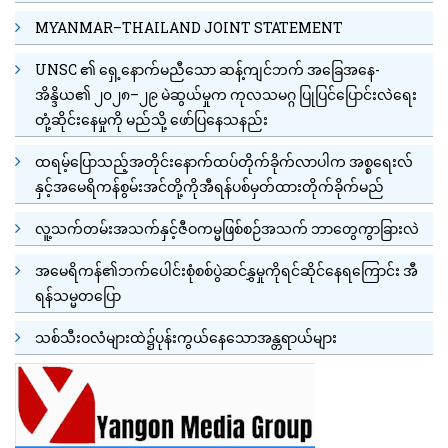
MYANMAR–THAILAND JOINT STATEMENT
UNSC ၏ ရှေ့နောက်မညီသော ဆန့်ကျင်ဘက် အခြေအနေ-
အိန္ဒိယ၏ ၂၀၂၈–၂၉ မဲဆွယ်မှုက ကုလသမဂ္ဂ ပြုပြင်ပြောင်းလဲရေး
တုံ့ဆိုင်းနေမှုကို မည်သို့ ဖော်ပြနေသနည်း
ထရမ့်ပြောသည့်အတိုင်းနောက်ထပ်တိုက်ခိုက်လာပါက အစ္စရေးလ်
နှင့်အမေရိကန်စွမ်းအင်တို့ကိုအီရန်ပစ်မှတ်ထားတိုက်ခိုက်မည်
လူ့သက်တမ်းအသက်နှင့်ဇီဝကမ္မဖြစ်စဉ်အသက် ဘာတွေကွာခြားလဲ
အမေရိကန်၏ဘက်ပေါင်းစုံစစ်ပွဲဆင်နွှမှုကိုရင်ဆိုင်နေရကြောင်း အီ
ရန်သမ္မတပြော
သစ်သီးဝလံများထဲ၌ပုန်းကွယ်နေသောအန္တရာယ်များ