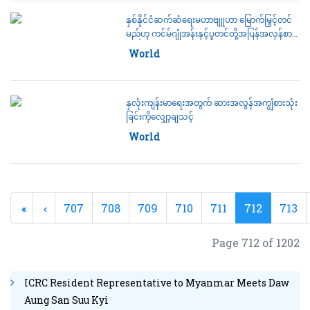
နှစ်နိုင်ငံဆက်ဆံရေးမဟာဗျူဟာ မြောက်မြှင့်တင်
မည်ဟု ကင်မ်ဂျုံအန်းနှင့်ပူတင်တို့အပြန်အလှန်စာ
ပေးပို့
Category:
World
နှလုံးကျန်းမာရေးအတွက် ဆားအလွန်အကျွံစားသုံး
ခြင်းကိုလျှော့ချသင့်
Category:
World
707
708
709
710
711
712
713
Page 712 of 1202
ICRC Resident Representative to Myanmar Meets Daw
Aung San Suu Kyi