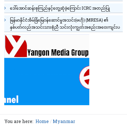
ဒေါ်အောင်ဆန်းစုကြည်နှင့်တွေ့ဆုံခဲ့ကြောင်း ICRC အတည်ပြု
မြန်မာနိုင်ငံအိမ်ခြံမြေဝန်ဆောင်မှုအသင်း(ဗဟို) (MRESA) ၏
နှစ်ပတ်လည်အသင်းသားစုံညီ သင်းလုံးကျွတ်အစည်းအဝေးကျင်းပ
You are here:
Home
Myanmar