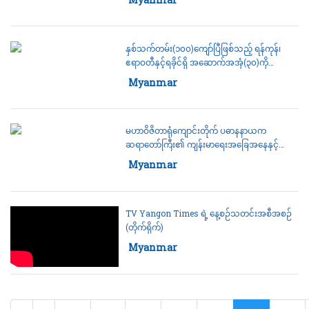
နှစ်သက်တမ်း(၁၀၀)ကျော်ပြီဖြစ်သည့် ရန်ကုန်၊
ဧရာဝတီနှင့်ရခိုင်ရှိ အဆောက်အအုံ(၃၀)ကို
ရှေးဟောင်းအဆောက်အအုံအဖြစ် သတ်မှတ်
Category:
Myanmar
မဟာဝိဇိတာရုံကျောင်းတိုက် ပဓာနနာယက
ဆရာတော်ကြီး၏ ကျန်းမာရေးအခြေအနေနှင့်
လုံခြုံရေးတာဝန်များ ထမ်းဆောင်စဉ်ဒဏ်ရာရရှိခဲ့
Category:
Myanmar
သည့် အရာရှိ၊ စစ်သည်များ၏ ကျန်းမာရေး
အခြေအနေများကို နစက ဥက္ကဌ သွား ရောက်
ကြည့်ရှုခဲ့
TV Yangon Times ရဲ့ နေ့စဉ်သတင်းအစီအစဉ်
(တိုက်ရိုက်)
Category:
Myanmar