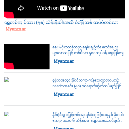
ရွှေတစ်ကျပ်သား (၅၈) သိန်းနီးပါးအထိ စံချိန်သစ် ထပ်မံတင်လာ
Category:
Myanmar
ဈေးမြင့်တတ်ခဲ့သည့် ခရမ်းချဉ်သီး ရောင်းချသူ
များလာသဖြင့် တစ်ပိသာ ၅၀၀ကျပ်ခန့် ဈေးပြန်ကျ
Category:
Myanmar
ဇွန်လအတွင်းနိုင်ငံတကာ ကုန်သေတ္တာတင်ယာဉ်
သင်္ဘောအစင်း (၅၀) ဝင်ရောက်ဆိုက်ကပ်မည်ဖြစ်
ရာ နှစ်ဝက်အတွင်း သင်္ဘောအစင်း၃၀၀ကျော်အထိ
Category:
Myanmar
ဆိုက်ကပ်မည်
နိုင်ငံ့စီးပွားမြှင့်တင်ရေး ရန်ပုံငွေဖြင့်ယခုနှစ် မိုးစပါး
ဧက ၉ ဒသမ ၆ သိန်းအား လျာထားဆောင်ရွက်
သွားမည်
Category:
Myanmar