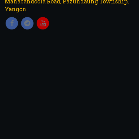
Mahabandoola Road, Pazundaung Township,
Yangon.