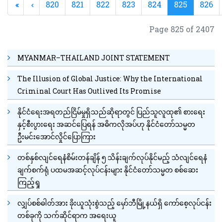
820
821
822
823
824
825
826
Page 825 of 2407
MYANMAR–THAILAND JOINT STATEMENT
The Illusion of Global Justice: Why the International
Criminal Court Has Outlived Its Promise
နိုင်ငံရေးအရတည်ငြိမ်မှုရှိသည်ဆိုရာတွင် ပြည်သူလူထု၏ စားရေး
နှင့်စီးပွားရေး အဆင်ပြေရန် အဓိကလိုအပ်ဟု နိုင်ငံတော်သမ္မတ
ဦးမင်းအောင်လှိုင်ပြောကြား
တစ်နှစ်လျင်ရေနံစိမ်းတန်ချိန် ၅ သိန်းချက်လုပ်နိုင်မည့် သံလျင်ရေနံ
ချက်စက်ရုံ ပထမအဆင့်လုပ်ငန်းများ နိုင်ငံတော်သမ္မတ စစ်ဆေး
ကြည့်ရှု
လျှပ်စစ်ဓါတ်အား ခိုးယူသုံးစွဲသည့် မှော်ဘီမြို့နယ်ရှိ ကော်စေ့လုပ်ငန်း
တစ်ခုကို သက်ဆိုင်ရာက အရေးယူ