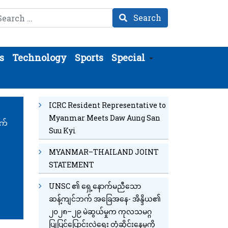
arch
Search
s
Technology
Sports
Special
ICRC Resident Representative to
Myanmar Meets Daw Aung San
က်
Suu Kyi
MYANMAR–THAILAND JOINT
STATEMENT
UNSC ၏ ရှေ့နောက်မညီသော
ဆန့်ကျင်ဘက် အခြေအနေ- အိန္ဒိယ၏
၂၀၂၈–၂၉ မဲဆွယ်မှုက ကုလသမဂ္ဂ
ပြုပြင်ပြောင်းလဲရေး တုံ့ဆိုင်းနေမှုကို