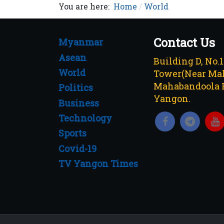
You are here:
Home
World
Contact Us
Myanmar
Asean
Building D, No.
World
Tower(Near Mah
Mahabandoola 
Politics
Yangon.
Business
Technology
Sports
Covid-19
TV Yangon Times