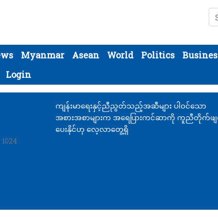
Se
ews
Myanmar
Asean
World
Politics
Busines
Login
ကျန်းမာရေးနှင့်ညီညွတ်သည့်အဆီများ ပါဝင်သော
အစားအစာများက အရေပြားကင်ဆာကို ကူညီတိုက်ဖျ
ပေးနိုင်ဟု လေ့လာတွေ့ရှိ
: 1024