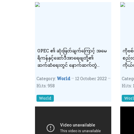
OPEC ၏ ဆုံးဖြတ်ချက်ကြောင့် အမေ
ကိုဗစ
ရိကန်နှင့်ဆော်ဒီအာရေဗျတို့၏
စည်း
ဆက်ဆံရေးတွင် နောက်ဆက်တွဲ
ကိုယ်က
အကျိုးဆက်များရှိလာမည်ဟု ဘိုင်ဒင်
ကြော
Category:
World
12 October 2022
Categ
ဆို
Hits: 958
Hits: 
World
Wor