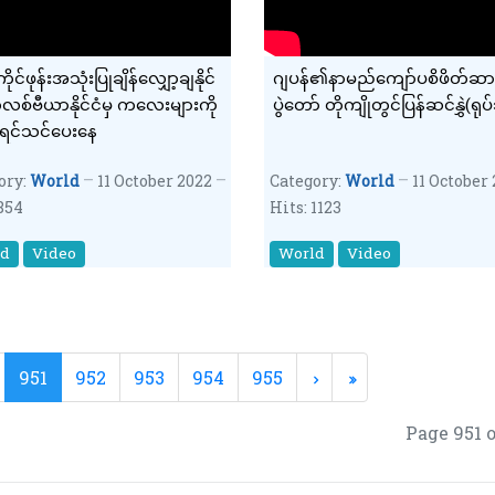
င်ဖုန်းအသုံးပြုချိန်လျှော့ချနိုင်
ဂျပန်၏နာမည်ကျော်ပစိဖိတ်ဆာရ
ိုလစ်ဗီယာနိုင်ငံမှ ကလေးများကို
ပွဲတော် တိုကျိုတွင်ပြန်ဆင်နွှဲ(ရုပ
ုရင်သင်ပေးနေ
ory:
World
11 October 2022
Category:
World
11 October
 854
Hits: 1123
ld
Video
World
Video
951
952
953
954
955
Page 951 o