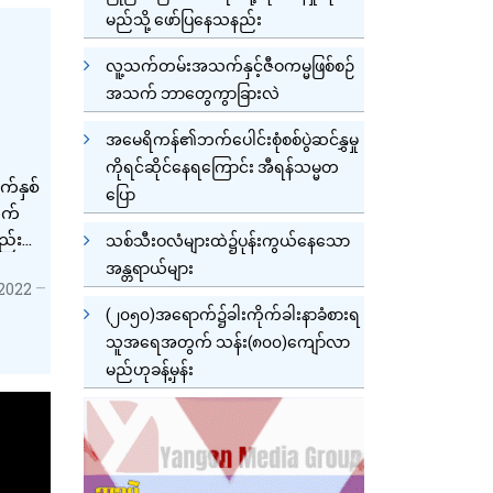
မည်သို့ ဖော်ပြနေသနည်း
လူ့သက်တမ်းအသက်နှင့်ဇီဝကမ္မဖြစ်စဉ်
အသက် ဘာတွေကွာခြားလဲ
အမေရိကန်၏ဘက်ပေါင်းစုံစစ်ပွဲဆင်နွှမှု
ကိုရင်ဆိုင်နေရကြောင်း အီရန်သမ္မတ
်နှစ်
ပြော
ုက်
ည်းရ
သစ်သီးဝလံများထဲ၌ပုန်းကွယ်နေသော
ိုး
အန္တရာယ်များ
 2022
(၂၀၅၀)အရောက်၌ခါးကိုက်ခါးနာခံစားရ
သူအရေအတွက် သန်း(၈၀၀)ကျော်လာ
မည်ဟုခန့်မှန်း