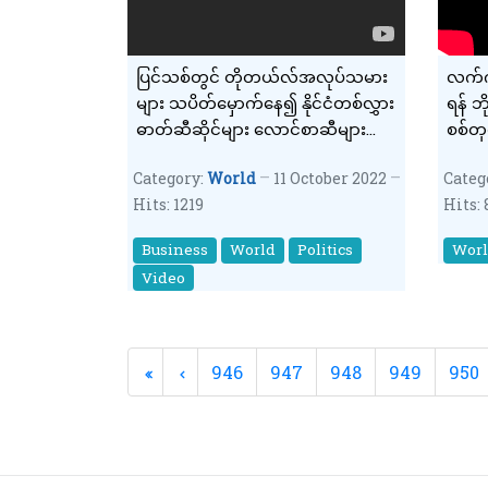
ပြင်သစ်တွင် တိုတယ်လ်အလုပ်သမား
လက်ကို
များ သပိတ်မှောက်နေ၍ နိုင်ငံတစ်လွှား
ရန် ဘ
ဓာတ်ဆီဆိုင်များ လောင်စာဆီများ
စစ်တ
ပြတ်လပ် (ရုပ်သံ)
Category:
World
11 October 2022
Categ
Hits: 1219
Hits:
Business
World
Politics
Wor
Video
946
947
948
949
950