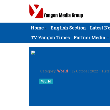
Home
English Section
Latest N
TV Yangon Times
Partner Media
Category:
World
12 October 2022
Hits
World