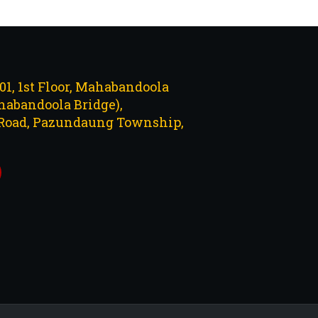
101, 1st Floor, Mahabandoola
abandoola Bridge),
Road, Pazundaung Township,