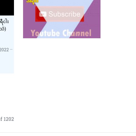
ီငါး
်သံ)
 2022
f 1202