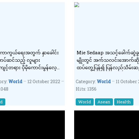
်ကာကွယ်ရေးအတွက် နှာခေါင်း
Mie Sedaap အသင့်ခေါက်ဆွဲခွက
တပ်ဆင်သည့် လူများ
မျိုးတွင် အက်သလင်းအောက်ဆိ
ျင့်တရား ပိုမိုကောင်းမွန်လေ့ရှိ
ထပ်တွေ့ပြန်၍ ပြန်လည်သိမ်းဆ
င်း လေ့လာဖော်ထုတ်
သည့် Mie Sedaap တံဆိပ်(၆)မျ
ory:
World
12 October 2022
Category:
World
11 October
အထိရှိလာ
1048
Hits: 1356
ld
World
Asean
Health