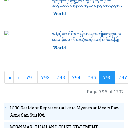
အသုံးစရိတ် စံချိန်တင်မြင့်တက်ခဲ့ဟု စတော့ဟုမ်း
ပဋိပက္ခအကြံပေးအဖွဲ့ဆို
Category:
World
အနံ့ဆိုးသော်ငြား ကျန်းမာရေးအကျိုးကျေးဇူးများ
စေသည့်အတွက် စားသုံးသင့်သောကြက်သွန်ဖြူ
Category:
World
791
792
793
794
795
796
797
Page 796 of 1202
ICRC Resident Representative to Myanmar Meets Daw
Aung San Suu Kyi
MYANMAR–THAILAND JOINT STATEMENT