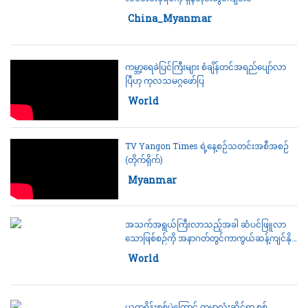
Category:
China_Myanmar
ကမ္ဘာ့ရေခဲပြင်ကြီးများ စံချိန်တင်အရည်ပျော်လာ
ပြီဟု ကုလသမဂ္ဂဖော်ပြ
Category:
World
TV Yangon Times ရဲ့နေ့စဉ်သတင်းအစီအစဉ်
(တိုက်ရိုက်)
Category:
Myanmar
အသက်အရွယ်ကြီးလာသည့်အခါ ဆံပင်ဖြူလာ
သောဖြစ်စဉ်ကို အနာဂတ်တွင်ကာကွယ်ဆန့်ကျင်နိုင်
ဖွယ်
Category:
World
ယူကရိန်းစစ်ပွဲကြောင့် ကမ္ဘာလုံးဆိုင်ရာ စစ်