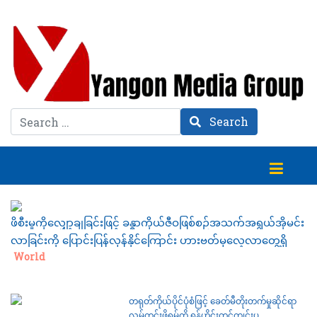
Search
Search
ဖိစီးမှုကိုလျှော့ချခြင်းဖြင့် ခန္ဓာကိုယ်ဇီဝဖြစ်စဉ်အသက်အရွယ်အိုမင်း
လာခြင်းကို ပြောင်းပြန်လှန်နိုင်ကြောင်း ဟားဗတ်မှလေ့လာတွေ့ရှိ
Category:
World
တရုတ်ကိုယ်ပိုင်ပုံစံဖြင့် ခေတ်မီတိုးတက်မှုဆိုင်ရာ
လမ်တင်းဖိုရမ်ကို ရှန်ဟိုင်းတွင်ကျင်းပ