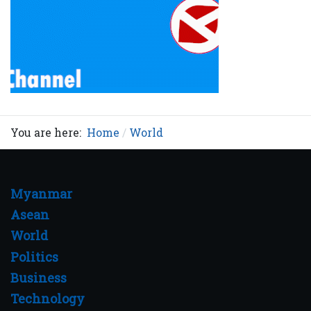
You are here:
Home
World
Myanmar
Asean
World
Politics
Business
Technology