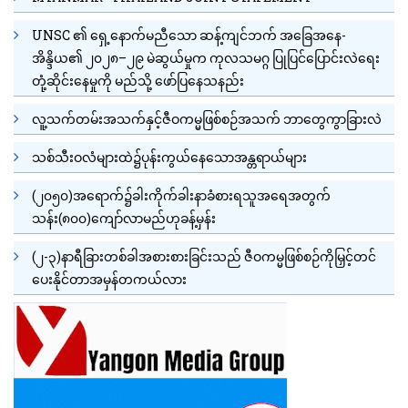
UNSC ၏ ရှေ့နောက်မညီသော ဆန့်ကျင်ဘက် အခြေအနေ-
အိန္ဒိယ၏ ၂၀၂၈–၂၉ မဲဆွယ်မှုက ကုလသမဂ္ဂ ပြုပြင်ပြောင်းလဲရေး
တုံ့ဆိုင်းနေမှုကို မည်သို့ ဖော်ပြနေသနည်း
လူ့သက်တမ်းအသက်နှင့်ဇီဝကမ္မဖြစ်စဉ်အသက် ဘာတွေကွာခြားလဲ
သစ်သီးဝလံများထဲ၌ပုန်းကွယ်နေသောအန္တရာယ်များ
(၂၀၅၀)အရောက်၌ခါးကိုက်ခါးနာခံစားရသူအရေအတွက်
သန်း(၈၀၀)ကျော်လာမည်ဟုခန့်မှန်း
(၂-၃)နာရီခြားတစ်ခါအစားစားခြင်းသည် ဇီဝကမ္မဖြစ်စဉ်ကိုမြှင့်တင်
ပေးနိုင်တာအမှန်တကယ်လား