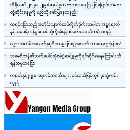
အိန္ဒိယ၏ ၂၀၂၈–၂၉ မဲဆွယ်မှုက ကုလသမဂ္ဂ ပြုပြင်ပြောင်းလဲရေး
တုံ့ဆိုင်းနေမှုကို မည်သို့ ဖော်ပြနေသနည်း
ထရမ့်ပြောသည့်အတိုင်းနောက်ထပ်တိုက်ခိုက်လာပါက အစ္စရေးလ်
နှင့်အမေရိကန်စွမ်းအင်တို့ကိုအီရန်ပစ်မှတ်ထားတိုက်ခိုက်မည်
လူ့သက်တမ်းအသက်နှင့်ဇီဝကမ္မဖြစ်စဉ်အသက် ဘာတွေကွာခြားလဲ
အမေရိကန်၏ဘက်ပေါင်းစုံစစ်ပွဲဆင်နွှမှုကိုရင်ဆိုင်နေရကြောင်း အီ
ရန်သမ္မတပြော
တရုတ်နှင့်ရုရှား ရေတပ်သင်္ဘောများ ပင်လယ်ပြင်တွင် ပူးတွဲကင်း
လှည့်