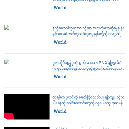
တယ်လို့ သမ္မတဘိုင်ဒင်ပြော
Category:
World
နှလုံးရောဂါလူနာအားလုံးမှာ အသက်သေဆုံးမှုနှုန်း
နှင့် ဆေးရုံတက်ကုသခံယူရမှုနှုန်းတို့ကို လျော့ကျ
စေမယ့် Eli Lily ဆေးဝါးကို FDA အသိအမှတ်ပြု
Category:
World
မူလအိုမီခရွန်မှကွဲထွက်လာသော BA.2 မျိုးနွယ်ခွဲ
က မူရင်းအိုမီခရွန်ထက် ပိုဆိုးရွားကြောင်းလေ့လာ
တွေ့ရှိ
Category:
World
ထရမ့်က ပူတင်ကို စမတ်ဖြစ်သည်ဟု ချီးကျူးလိုက်
ပြီး နေတိုးခေါင်းဆောင်တွေကို လူပေါတွေဟုဝေဖန်
Category:
World