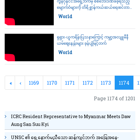
ကွန်ဂိုနိုင်ငံအရှေ့ဘက်မှ စစ်ဘေးဒဏ်ခံခဲ့ရသည့်
မျောက်ဝံများကို တိရိစ္ဆာန်ကယ်ဆယ်ရေးစင်တာ
တစ်ခုက စောင့်ရှောက်ကုသပေးလျက်ရှိ
Category:
World
ရုရှား-ယူကရိန်းပြသနာကြောင့် ကမ္ဘာ့အလျူမီနီ
ယမ်ဈေးနှုန်းများ ခုန်ပျံမြင့်တက်
Category:
World
1169
1170
1171
1172
1173
1174
1
Page 1174 of 1201
ICRC Resident Representative to Myanmar Meets Daw
Aung San Suu Kyi
UNSC ၏ ရှေ့နောက်မညီသော ဆန့်ကျင်ဘက် အခြေအနေ-