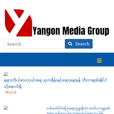
Search
Search
ရုရှားကိုယ်စားလှယ်အဖွဲ့ ယူကရိန်းနှင့်ဆွေးနွေးရန် ဘီလာရု(စ်)နိုင်ငံ
သို့ရောက်ရှိ
Category:
World
ဒဏ်ခတ်ပိတ်ဆို့အရေးယူမှုဆိုတာ တတိယကမ္ဘာစစ်
အစား တစ်ခုတည်းသောရွေးချယ်စရာသာ ဖြစ်