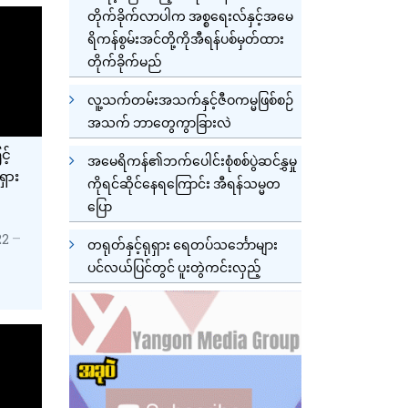
တိုက်ခိုက်လာပါက အစ္စရေးလ်နှင့်အမေ
ရိကန်စွမ်းအင်တို့ကိုအီရန်ပစ်မှတ်ထား
တိုက်ခိုက်မည်
လူ့သက်တမ်းအသက်နှင့်ဇီဝကမ္မဖြစ်စဉ်
အသက် ဘာတွေကွာခြားလဲ
့်
အမေရိကန်၏ဘက်ပေါင်းစုံစစ်ပွဲဆင်နွှမှု
ရှား
ကိုရင်ဆိုင်နေရကြောင်း အီရန်သမ္မတ
ပြော
22
တရုတ်နှင့်ရုရှား ရေတပ်သင်္ဘောများ
ပင်လယ်ပြင်တွင် ပူးတွဲကင်းလှည့်