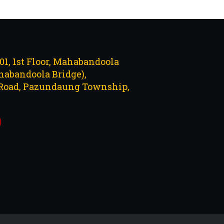
101, 1st Floor, Mahabandoola
abandoola Bridge),
Road, Pazundaung Township,