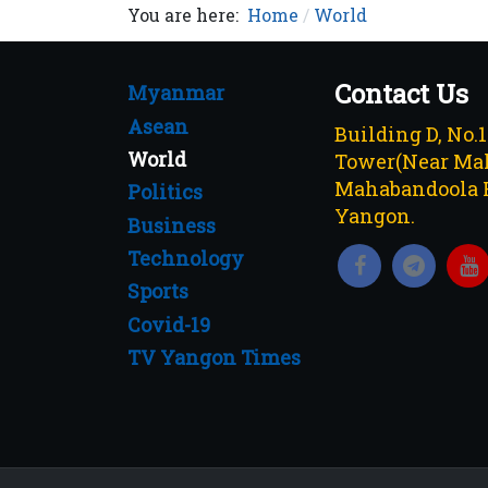
You are here:
Home
World
Contact Us
Myanmar
Asean
Building D, No.
World
Tower(Near Mah
Mahabandoola 
Politics
Yangon.
Business
Technology
Sports
Covid-19
TV Yangon Times