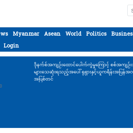
Se
ews
Myanmar
Asean
World
Politics
Busines
Login
ဒိုနက်စ်အကျဉ်းထောင်ပေါက်ကွဲမှုကြောင့် စစ်အကျဉ်
များသေဆုံးရသည့်အပေါ် ရုရှားနှင့်ယူကရိန်းအပြန်အလ
အပြစ်တင်
30