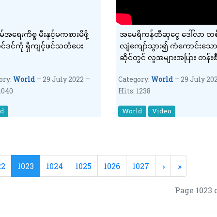
မ်အရေးကိစ္စ မီးနှင့်မကစားမိဖို့
အမေရိကန်ထီဆုငွေ ဒေါ်လာ တစ
ိုင်ဒင်ကို ရှီကျင့်ဖင်သတိပေး
လျံကျော်သွား၍ ကံကောင်းသော 
ဆိုင်တွင် လူအများအပြား တန်းစ
ထိုး
ory:
World
29 July 2022
Category:
World
29 July 20
1040
Hits: 1238
ld
World
Video
22
1023
1024
1025
1026
1027
Page 1023 o