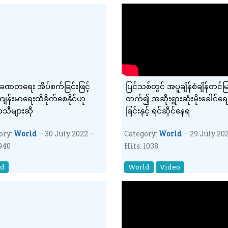
ခဏတရေး အိပ်စက်ခြင်းဖြင့်
ပြင်သစ်တွင် အပူချိန်စံချိန်တင်မြင
းကျန်းမာရေးထိခိုက်စေနိုင်ဟု
တက်၍ အဆိုးရွားဆုံးမိုးခေါင်ရေ
သီများဆို
ခြင်းနှင့် ရင်ဆိုင်နေရ
ory:
World
30 July 2022
Category:
World
29 July 20
 940
Hits: 1038
ld
World
Video