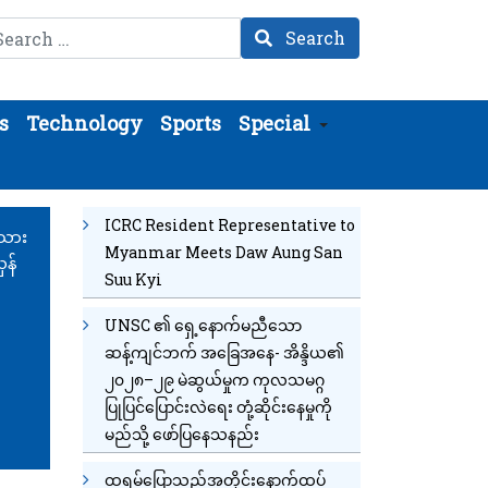
arch
Search
s
Technology
Sports
Special
ICRC Resident Representative to
းသား
Myanmar Meets Daw Aung San
ှန်
Suu Kyi
UNSC ၏ ရှေ့နောက်မညီသော
ဆန့်ကျင်ဘက် အခြေအနေ- အိန္ဒိယ၏
၂၀၂၈–၂၉ မဲဆွယ်မှုက ကုလသမဂ္ဂ
ပြုပြင်ပြောင်းလဲရေး တုံ့ဆိုင်းနေမှုကို
မည်သို့ ဖော်ပြနေသနည်း
ထရမ့်ပြောသည့်အတိုင်းနောက်ထပ်