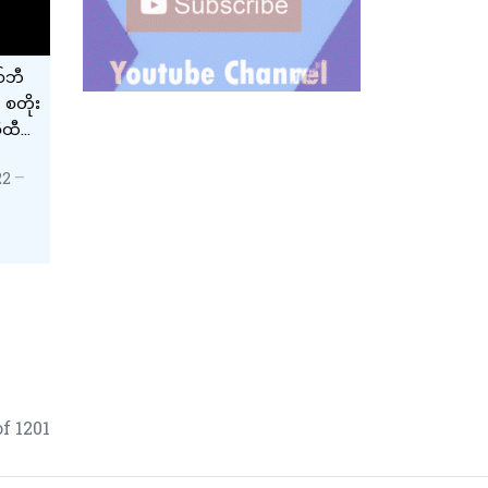
်ဘီ
စတိုး
ီထီ
22
f 1201