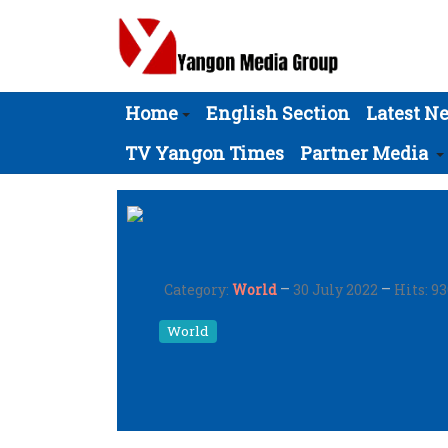
Home
English Section
Latest N
TV Yangon Times
Partner Media
Category:
World
30 July 2022
Hits: 9
World