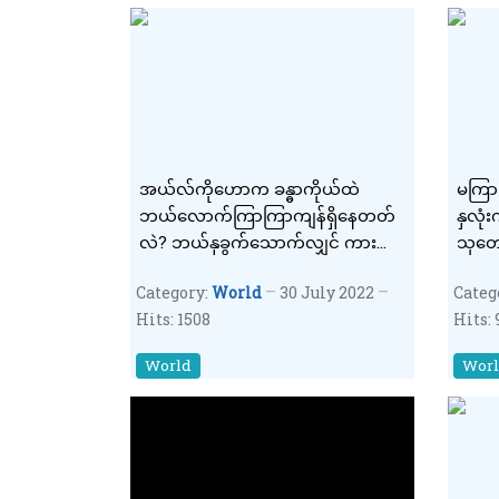
အယ်လ်ကိုဟောက ခန္ဓာကိုယ်ထဲ
မကြာ
ဘယ်လောက်ကြာကြာကျန်ရှိနေတတ်
နှလုံ
လဲ? ဘယ်နှခွက်သောက်လျှင် ကား
သုတေ
မောင်းဖို့စိတ်ချရသလဲ?
Category:
World
30 July 2022
Categ
Hits: 1508
Hits:
World
Wor