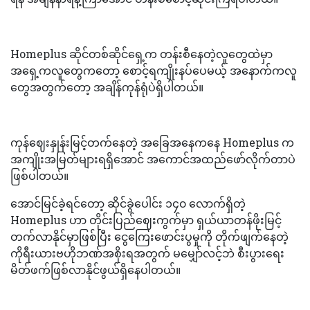
Homeplus ဆိုင်တစ်ဆိုင်ရှေ့က တန်းစီနေတဲ့လူတွေထဲမှာ
အရှေ့ကလူတွေကတော့ စောင့်ရကျိုးနပ်ပေမယ့် အနောက်ကလူ
တွေအတွက်တော့ အချိန်ကုန်ရုံပဲရှိပါတယ်။
ကုန်ဈေးနှုန်းမြင့်တက်နေတဲ့ အခြေအနေကနေ Homeplus က
အကျိုးအမြတ်များရရှိအောင် အကောင်အထည်ဖော်လိုက်တာပဲ
ဖြစ်ပါတယ်။
အောင်မြင်ခဲ့ရင်တော့ ဆိုင်ခွဲပေါင်း ၁၄၀ လောက်ရှိတဲ့
Homeplus ဟာ တိုင်းပြည်ဈေးကွက်မှာ ရှယ်ယာတန်ဖိုးမြင့်
တက်လာနိုင်မှာဖြစ်ပြီး ငွေကြေးဖောင်းပွမှုကို တိုက်ဖျက်နေတဲ့
ကိုရီးယားဗဟိုဘဏ်အစိုးရအတွက် မမျှော်လင့်ဘဲ စီးပွားရေး
မိတ်ဖက်ဖြစ်လာနိုင်ဖွယ်ရှိနေပါတယ်။