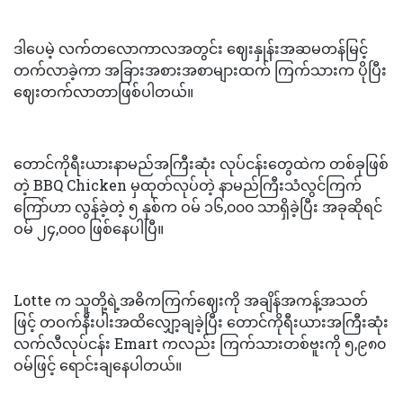
ဒါပေမဲ့ လက်တလောကာလအတွင်း ဈေးနှုန်းအဆမတန်မြင့်
တက်လာခဲ့ကာ အခြားအစားအစာများထက် ကြက်သားက ပိုပြီး
ဈေးတက်လာတာဖြစ်ပါတယ်။
တောင်ကိုရီးယားနာမည်အကြီးဆုံး လုပ်ငန်းတွေထဲက တစ်ခုဖြစ်
တဲ့ BBQ Chicken မှထုတ်လုပ်တဲ့ နာမည်ကြီးသံလွင်ကြက်
ကြော်ဟာ လွန်ခဲ့တဲ့ ၅ နှစ်က ဝမ် ၁၆,၀၀၀ သာရှိခဲ့ပြီး အခုဆိုရင်
ဝမ် ၂၄,၀၀၀ ဖြစ်နေပါပြီ။
Lotte က သူတို့ရဲ့အဓိကကြက်ဈေးကို အချိန်အကန့်အသတ်
ဖြင့် တဝက်နီးပါးအထိလျှော့ချခဲ့ပြီး တောင်ကိုရီးယားအကြီးဆုံး
လက်လီလုပ်ငန်း Emart ကလည်း ကြက်သားတစ်ဗူးကို ၅,၉၈၀
ဝမ်ဖြင့် ရောင်းချနေပါတယ်။