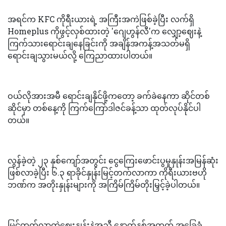
အရင်က KFC ကိုရီးယားရဲ့ အကြီးအကဲဖြစ်ခဲ့ပြီး လက်ရှိ
Homeplus ကိုဖွင့်လှစ်ထားတဲ့ 'ဂျေဟွန်လီ'က လျှော့ဈေးနဲ့
ကြက်သားရောင်းချနေခြင်းကို အချိန်အကန့်အသတ်မရှိ
ရောင်းချသွားမယ်လို့ ကြေညာထားပါတယ်။
ဝယ်လိုအားအမီ ရောင်းချနိုင်ဖို့ကတော့ ခက်ခဲနေကာ ဆိုင်တစ်
ဆိုင်မှာ တစ်နေ့ကို ကြက်ကြော်ဒါဇင်ခန့်သာ ထုတ်လုပ်နိုင်ပါ
တယ်။
လွန်ခဲ့တဲ့ ၂၃ နှစ်ကျော်အတွင်း ငွေကြေးဖောင်းပွမှုနှုန်းအမြန်ဆုံး
ဖြစ်လာခဲ့ပြီး ၆.၃ ရာခိုင်နှုန်းမြင့်တက်လာကာ ကိုရီးယားဗဟို
ဘဏ်က အတိုးနှုန်းများကို အကြိမ်ကြိမ်တိုးမြှင့်ခဲ့ပါတယ်။
မြင့်တက်လာတဲ့ဈေးနှုန်းနဲ့အညီ နောက်နှစ်အတွက် အခြေခံ