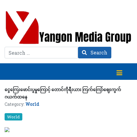
Search
Search
ငွေကြေးဖောင်းပွမှုကြောင့် တောင်ကိုရီးယား ကြက်ကြော်ဈေးကွက်
ဂယက်ထနေ
Category:
World
World