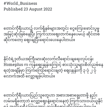
#World_Business
Published 23 August 2022
တောင်ကိုရီးယား၌ လက်ရှိနှစ်များအတွင်း ငွေကြေးဖောင်းပွမှု
အမြင့်ဆုံးဖြစ်နေပြီး ကြက်သားဈေးတက်နေပေမယ့် ဆိုင်တစ်
ဆိုင်ကတော့ ဈေးချပြီးရောင်းပေးနေပါတယ်။
နိုင်ငံရဲ့ဒုတိယအကြီးမားဆုံးလက်လီရောင်းချရေးလုပ်ငန်း
Homeplus က ကုန်ဈေးနှုန်းကြောင့် စားသုံးသူများစိတ်ညစ်နေ
ရတဲ့အချိန်မှာ ကြက်ကြော်ရောင်းချတဲ့ ဈေးနှုန်းကို ၃ ပုံ ၂ ပုံ
လောက်အထိ လျှော့ချခဲ့ပါတယ်။
တောင်ကိုရီးယားပြည်သူတွေဟာ အစားအစာချွေတာဖို့ နည်း
လမ်းမရှိတော့ဘဲ လျှော့ဈေးနဲ့ရောင်းနေတဲ့ ကြက်သားဝယ်ယူနိုင်
ရန် အချိန်နာရီနဲ့ကြာအောင် တန်းစီစောင့်ဆိုင်းကြရပါတယ်။