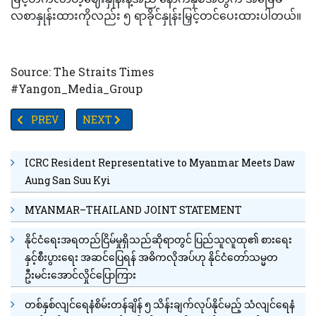
လစာနှုန်းထားကိုလည်း ၅ ရာခိုင်နှုန်းမြှင့်တင်ပေးထားပါတယ်။
Source: The Straits Times
#Yangon_Media_Group
PREVIOUS ARTICLE: အပူချိန်မြင့်တက်မိုးခေါင်မှုကြောင့် တရုတ်နိုင်ငံတ
NEXT ARTICLE: ကိုယ်ကျင့်တရားကောင်းမွန်ခြင်းသည် နှ
PREV
NEXT
ICRC Resident Representative to Myanmar Meets Daw
Aung San Suu Kyi
MYANMAR–THAILAND JOINT STATEMENT
နိုင်ငံရေးအရတည်ငြိမ်မှုရှိသည်ဆိုရာတွင် ပြည်သူလူထု၏ စားရေး
နှင့်စီးပွားရေး အဆင်ပြေရန် အဓိကလိုအပ်ဟု နိုင်ငံတော်သမ္မတ
ဦးမင်းအောင်လှိုင်ပြောကြား
တစ်နှစ်လျင်ရေနံစိမ်းတန်ချိန် ၅ သိန်းချက်လုပ်နိုင်မည့် သံလျင်ရေနံ