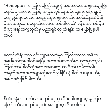
"Homeplus က ကြက်ကြော်တွေကို အတော်လေးဈေးလျှော့ပြီး
ရောင်းချနေတာကြောင့် အခြားလုပ်ငန်းရှင်တွေအနေနဲ့ ဈေးမ
လျှော့နိုင်ရင်တောင် အနည်းဆုံးဈေးမတက်အောင်ထိန်းသိမ်းဖို့
ဖိအားတွေသက်ရောက်လာမယ် ထင်ပါတယ်" လို့ အောက်စ်ဖို့ဒ်
စီးပွားရေးတက္ကသိုလ်မှ ပညာရှင်'လွိုက်ချန်း'က ပြောပြခဲ့ပါ
တယ်။
တောင်ကိုရီးယားဟင်းလျာတွေထဲမှာ ကြက်သားက အဓိက
အခန်းကဏ္ဍမှပါဝင်နေပြီး အစားအသောက်မှာယူရာမှာလည်း
ကြက်သားပါဝင်တဲ့အစားအစာတွေဟာ ပီဇာ၊ ဟမ်ဘာဂါ၊
တရုတ်အစားအစာများကိုကျော်လွန်ပြီး နံပါတ် ၁ ရွေးချယ်မှု
အများဆုံးဖြစ်ပါတယ်။
နိုင်ငံအနှံမှာ ကြက်သားရောင်းချတဲ့ ဆိုင်ပေါင်းများစွာနဲ့ ကြက်
ကြော်၊ ဘီယာရောင်းချတဲ့နေရာများစွာ ရှိနေပါတယ်။