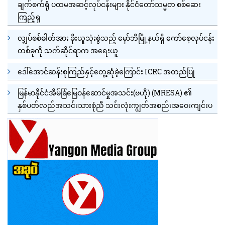
ချက်စက်ရုံ ပထမအဆင့်လုပ်ငန်းများ နိုင်ငံတော်သမ္မတ စစ်ဆေး
ကြည့်ရှု
လျှပ်စစ်ဓါတ်အား ခိုးယူသုံးစွဲသည့် မှော်ဘီမြို့နယ်ရှိ ကော်စေ့လုပ်ငန်း
တစ်ခုကို သက်ဆိုင်ရာက အရေးယူ
ဒေါ်အောင်ဆန်းစုကြည်နှင့်တွေ့ဆုံခဲ့ကြောင်း ICRC အတည်ပြု
မြန်မာနိုင်ငံအိမ်ခြံမြေဝန်ဆောင်မှုအသင်း(ဗဟို) (MRESA) ၏
နှစ်ပတ်လည်အသင်းသားစုံညီ သင်းလုံးကျွတ်အစည်းအဝေးကျင်းပ