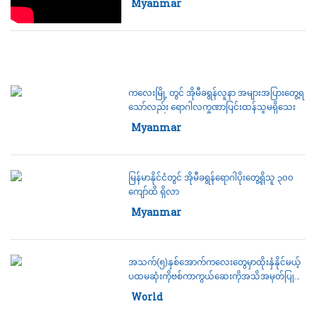
Category:
Myanmar
ကလေးမြို့ တွင် အိုမီခရွန်လူနာ အများအပြားတွေ့ရ
သော်လည်း ရောဂါလက္ခဏာပြင်းထန်သူမရှိသေး
Category:
Myanmar
မြန်မာနိုင်ငံတွင် အိုမီခရွန်ရောဂါပိုးတွေ့ရှိသူ ၃၀၀
ကျော်ထိ ရှိလာ
Category:
Myanmar
အသက်(၅)နှစ်အောက်ကလေးတွေမှာထိုးနှံနိုင်မယ့်
ပထမဆုံးကိုဗစ်ကာကွယ်ဆေးကိုအသိအမှတ်ပြုရန်
အမေရိကန်တို့က စဉ်းစားသုံးသပ်လျက်ရှိ
Category:
World