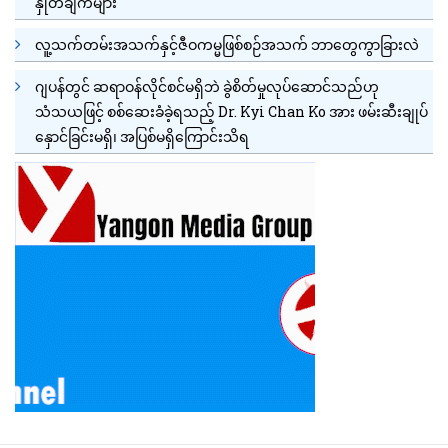
နှုတ်ချက်များ
လူ့သက်တမ်းအသက်နှင့်ဇီဝကမ္မဖြစ်စဉ်အသက် ဘာတွေကွာခြားလဲ
ဂျပန်တွင် ဆရာဝန်လိုင်စင်မရှိဘဲ ခွဲစိတ်မှုလုပ်ဆောင်သည်ဟု
သံသယဖြင့် စစ်ဆေးခံခဲ့ရသည့် Dr. Kyi Chan Ko အား ဖမ်းဆီးချုပ်
နှောင်ခြင်းမရှိ၊ အပြစ်မရှိကြောင်းသိရ