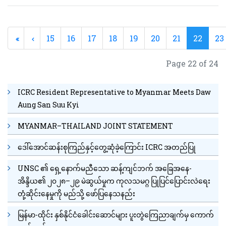
15
16
17
18
19
20
21
22
23
Page 22 of 24
ICRC Resident Representative to Myanmar Meets Daw
Aung San Suu Kyi
MYANMAR–THAILAND JOINT STATEMENT
ဒေါ်အောင်ဆန်းစုကြည်နှင့်တွေ့ဆုံခဲ့ကြောင်း ICRC အတည်ပြု
UNSC ၏ ရှေ့နောက်မညီသော ဆန့်ကျင်ဘက် အခြေအနေ-
အိန္ဒိယ၏ ၂၀၂၈–၂၉ မဲဆွယ်မှုက ကုလသမဂ္ဂ ပြုပြင်ပြောင်းလဲရေး
တုံ့ဆိုင်းနေမှုကို မည်သို့ ဖော်ပြနေသနည်း
မြန်မာ-ထိုင်း နှစ်နိုင်ငံခေါင်းဆောင်များ ပူးတွဲကြေညာချက်မှ ကောက်