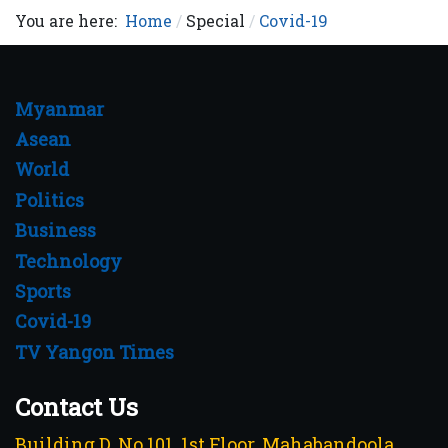
You are here:
Home
Special
Covid-19
Myanmar
Asean
World
Politics
Business
Technology
Sports
Covid-19
TV Yangon Times
Contact Us
Building D, No.101, 1st Floor, Mahabandoola