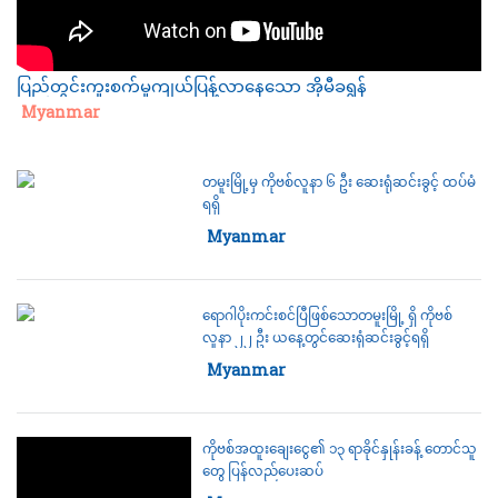
ပြည်တွင်းကူးစက်မှုကျယ်ပြန့်လာနေသော အိုမီခရွန်
Category:
Myanmar
တမူးမြို့မှ ကိုဗစ်လူနာ ၆ ဦး ဆေးရုံဆင်းခွင့် ထပ်မံ
ရရှိ
Category:
Myanmar
ရောဂါပိုးကင်းစင်ပြီဖြစ်သောတမူးမြို့ ရှိ ကိုဗစ်
လူနာ ၂၂ ဦး ယနေ့တွင်ဆေးရုံဆင်းခွင့်ရရှိ
Category:
Myanmar
ကိုဗစ်အထူးချေးငွေ၏ ၁၃ ရာခိုင်နှုန်းခန့် တောင်သူ
တွေ ပြန်လည်ပေးဆပ်