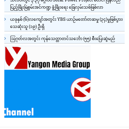
ပြည့်ဖြိုးမြဲစွမ်းအင်ကဏ္ဍ ဖွံ့ဖြိုးရေး ခြေလှမ်းသစ်ဖြစ်လာ
ယခုနှစ် (၆)လကျော်အတွင်း YBS ယာဉ်မတော်တဆမှု (၃၄)မှုဖြစ်ပွား၊
သေဆုံးသူ (၁၉) ဦးရှိ
ဩဂုတ်လအတွင်း ကုန်သေတ္တာတင်သင်္ဘော (၅၅) စီးပြေးဆွဲမည်