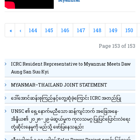
144
145
146
147
148
149
150
Page 153 of 153
ICRC Resident Representative to Myanmar Meets Daw
Aung San Suu Kyi
MYANMAR–THAILAND JOINT STATEMENT
ဒေါ်အောင်ဆန်းစုကြည်နှင့်တွေ့ဆုံခဲ့ကြောင်း ICRC အတည်ပြု
UNSC ၏ ရှေ့နောက်မညီသော ဆန့်ကျင်ဘက် အခြေအနေ-
အိန္ဒိယ၏ ၂၀၂၈–၂၉ မဲဆွယ်မှုက ကုလသမဂ္ဂ ပြုပြင်ပြောင်းလဲရေး
တုံ့ဆိုင်းနေမှုကို မည်သို့ ဖော်ပြနေသနည်း
သီလဝါတွင် ၃.၃၇ မဂ္ဂါဝပ် Solar Power Project စတင်၊ ပြန်လည်