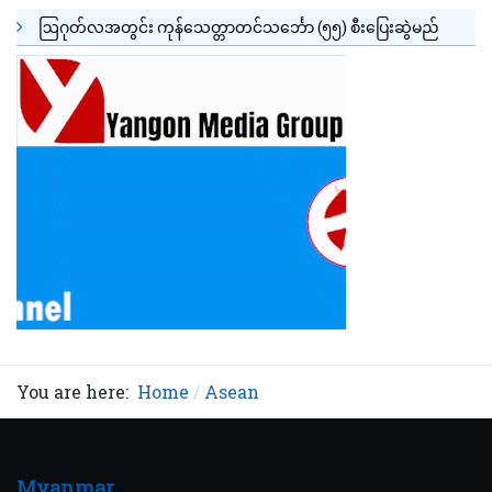
ဩဂုတ်လအတွင်း ကုန်သေတ္တာတင်သင်္ဘော (၅၅) စီးပြေးဆွဲမည်
You are here:
Home
Asean
Myanmar