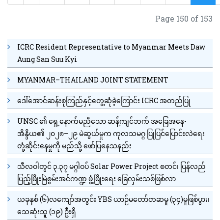
Page 150 of 153
ICRC Resident Representative to Myanmar Meets Daw
Aung San Suu Kyi
MYANMAR–THAILAND JOINT STATEMENT
ဒေါ်အောင်ဆန်းစုကြည်နှင့်တွေ့ဆုံခဲ့ကြောင်း ICRC အတည်ပြု
UNSC ၏ ရှေ့နောက်မညီသော ဆန့်ကျင်ဘက် အခြေအနေ-
အိန္ဒိယ၏ ၂၀၂၈–၂၉ မဲဆွယ်မှုက ကုလသမဂ္ဂ ပြုပြင်ပြောင်းလဲရေး
တုံ့ဆိုင်းနေမှုကို မည်သို့ ဖော်ပြနေသနည်း
သီလဝါတွင် ၃.၃၇ မဂ္ဂါဝပ် Solar Power Project စတင်၊ ပြန်လည်
ပြည့်ဖြိုးမြဲစွမ်းအင်ကဏ္ဍ ဖွံ့ဖြိုးရေး ခြေလှမ်းသစ်ဖြစ်လာ
ယခုနှစ် (၆)လကျော်အတွင်း YBS ယာဉ်မတော်တဆမှု (၃၄)မှုဖြစ်ပွား၊
သေဆုံးသူ (၁၉) ဦးရှိ