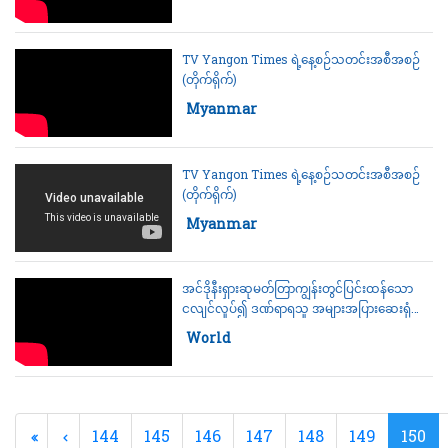
TV Yangon Times ရဲ့နေ့စဉ်သတင်းအစီအစဉ်
(တိုက်ရိုက်)
Category:
Myanmar
TV Yangon Times ရဲ့နေ့စဉ်သတင်းအစီအစဉ်
(တိုက်ရိုက်)
Category:
Myanmar
အင်ဒိုနီးရှားဆုမတ်တြာကျွန်းတွင်ပြင်းထန်သော
ငလျင်လှုပ်၍ ဒဏ်ရာရသူ အများအပြားဆေးရုံ
ရောက်
Category:
World
144
145
146
147
148
149
150