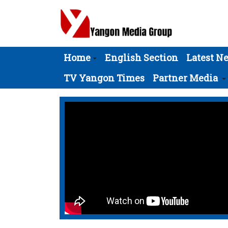
Home
English Section
Latest N
TV Yangon Times
Partner Media