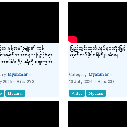
စားမုန့်အမျိုးမျိုး၏ ကုန်
ပြည်တွင်းထုတ်ဖိနပ်များတိုးမြှင့်
်းအမှတ်အသားများ ပြည့်စုံစွာ
ထုတ်လုပ်နိုင်ရန်ကြိုးပမ်းနေ
ြထားခြင်း ရှိ/ မရှိကို ဈေးကွက်
်ကြည့် စစ်ဆေးလျက်ရှိ
ory:
Myanmar
Category:
Myanmar
ly 2026
Hits: 270
13 July 2026
Hits: 238
o
Myamar
Video
Myamar