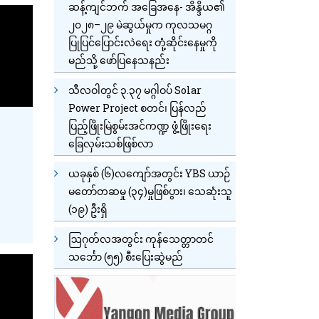
ဆန့်ကျင်ဘက် အခြေအနေ- အိန္ဒိယ၏
၂၀၂၈–၂၉ မဲဆွယ်မှုက ကုလသမဂ္ဂ
ပြုပြင်ပြောင်းလဲရေး တုံ့ဆိုင်းနေမှုကို
မည်သို့ ဖော်ပြနေသနည်း
သီလဝါတွင် ၃.၃၇ မဂ္ဂါဝပ် Solar
Power Project စတင်၊ ပြန်လည်
ပြည့်ဖြိုးမြဲစွမ်းအင်ကဏ္ဍ ဖွံ့ဖြိုးရေး
ခြေလှမ်းသစ်ဖြစ်လာ
ယခုနှစ် (၆)လကျော်အတွင်း YBS ယာဉ်
မတော်တဆမှု (၃၄)မှုဖြစ်ပွား၊ သေဆုံးသူ
(၁၉) ဦးရှိ
ဩဂုတ်လအတွင်း ကုန်သေတ္တာတင်
သင်္ဘော (၅၅) စီးပြေးဆွဲမည်