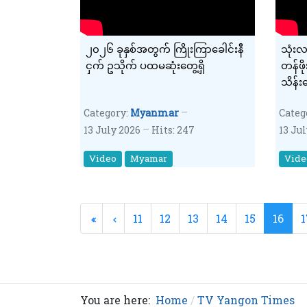
၂၀၂၆ ခုနှစ်အတွက် ကြိုးကြာခေါင်းနီ
သုံး
ငှက် ဥသိုက် ပထမဆုံးတွေ့ရှိ
တန်ဖို
သိန်း
Category:
Myanmar
Categ
13 July 2026
Hits: 247
13 Ju
Video
Myamar
Vide
11
12
13
14
15
16
1
You are here:
Home
TV Yangon Times