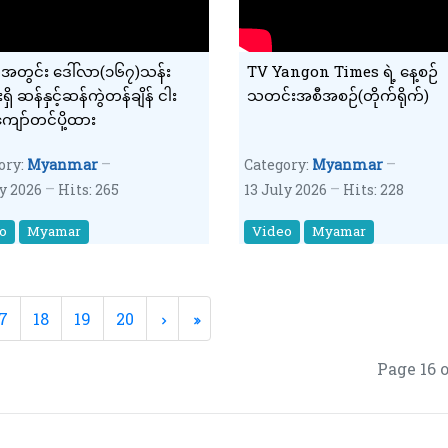
လအတွင်း ဒေါ်လာ(၁၆၇)သန်း
TV Yangon Times ရဲ့ နေ့စဉ်
းရှိ ဆန်နှင့်ဆန်ကွဲတန်ချိန် ငါး
သတင်းအစီအစဉ်(တိုက်ရိုက်)
ကျော်တင်ပို့ထား
ory:
Myanmar
Category:
Myanmar
ly 2026
Hits: 265
13 July 2026
Hits: 228
o
Myamar
Video
Myamar
7
18
19
20
Page 16 o