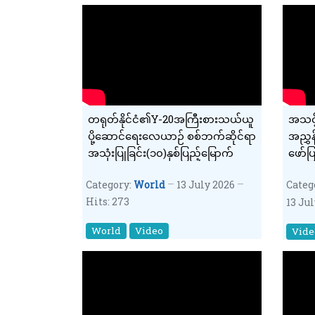
တရုတ်နိုင်ငံ၏Y-20အကြီးစားသယ်ယူ
အသင့်
ပို့ဆောင်ရေးလေယာဉ် စစ်ဘက်ဆိုင်ရာ
အညွှန
အသုံးပြုခြင်း(၁၀)နှစ်ပြည့်မြောက်
ဖော်ပ
စောင့
Category:
World
13 July 2026
Categ
Hits: 273
13 Ju
World
Video
Vide