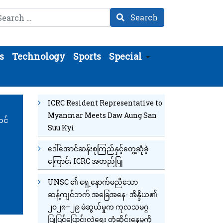
arch
Search
s
Technology
Sports
Special
ICRC Resident Representative to
Myanmar Meets Daw Aung San
တင်
Suu Kyi
ဒေါ်အောင်ဆန်းစုကြည်နှင့်တွေ့ဆုံခဲ့
ကြောင်း ICRC အတည်ပြု
UNSC ၏ ရှေ့နောက်မညီသော
ဆန့်ကျင်ဘက် အခြေအနေ- အိန္ဒိယ၏
၂၀၂၈–၂၉ မဲဆွယ်မှုက ကုလသမဂ္ဂ
ပြုပြင်ပြောင်းလဲရေး တုံ့ဆိုင်းနေမှုကို