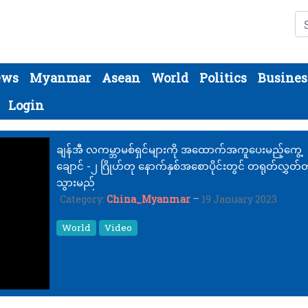
Se
ews
Myanmar
Asean
World
Politics
Busines
Login
ချန်အီ လကမ္ဘာမစ်ရှင်များကို အထောက်အကူပေးမည့်ကွေ့
ချောင် -၂ ဂြိုဟ်တု နောက်နှစ်အစောပိုင်းတွင် တရုတ်လွှတ်
သွားမည်
Category:
China_Myanmar
19 January 2023
World
Video