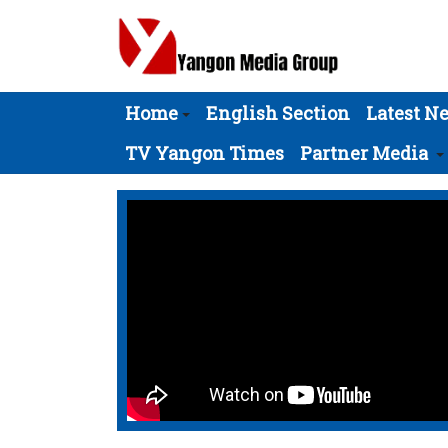
Home
English Section
Latest N
TV Yangon Times
Partner Media