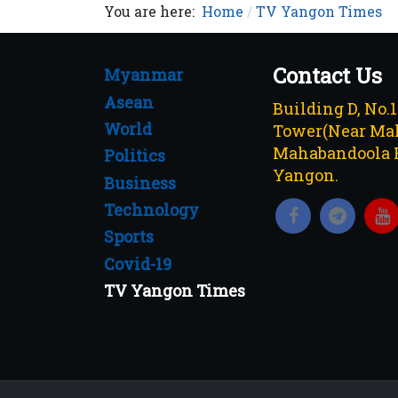
You are here:
Home
TV Yangon Times
Contact Us
Myanmar
Asean
Building D, No.
World
Tower(Near Mah
Mahabandoola 
Politics
Yangon.
Business
Technology
Sports
Covid-19
TV Yangon Times