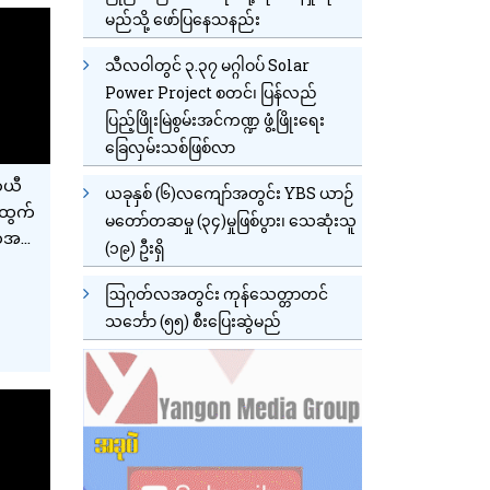
မည်သို့ ဖော်ပြနေသနည်း
သီလဝါတွင် ၃.၃၇ မဂ္ဂါဝပ် Solar
Power Project စတင်၊ ပြန်လည်
ပြည့်ဖြိုးမြဲစွမ်းအင်ကဏ္ဍ ဖွံ့ဖြိုးရေး
ခြေလှမ်းသစ်ဖြစ်လာ
ယာယီ
ယခုနှစ် (၆)လကျော်အတွင်း YBS ယာဉ်
ပထွက်
မတော်တဆမှု (၃၄)မှုဖြစ်ပွား၊ သေဆုံးသူ
်အခဲ
(၁၉) ဦးရှိ
ဩဂုတ်လအတွင်း ကုန်သေတ္တာတင်
သင်္ဘော (၅၅) စီးပြေးဆွဲမည်