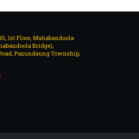
101, 1st Floor, Mahabandoola
abandoola Bridge),
Road, Pazundaung Township,