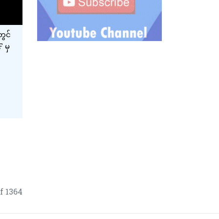
တွင်
 မှ
f 1364