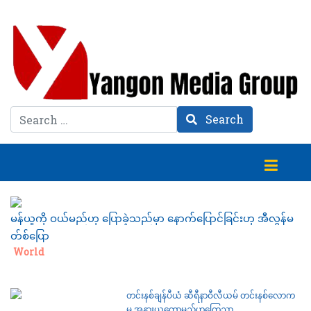
Search
Search
မန်ယူကို ဝယ်မည်ဟု ပြောခဲ့သည်မှာ နောက်ပြောင်ခြင်းဟု အီလွန်မ
တ်စ်ပြော
Category:
World
တင်းနစ်ချန်ပီယံ ဆီရီနာဝီလီယမ် တင်းနစ်လောက
မှ အနားယူတော့မည်ဟုကြေညာ