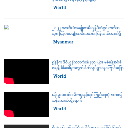
Category:
World
၂၀၂၂ အာဆီယံအမျိုးသမီးချန်ပီယံရှစ် တတိယ
ဆုရ မြန်မာအမျိုးသမီးအသင်း ပြန်လည်ရောက်ရှိ
Category:
Myanmar
ရွန်နီက ဒီစီယူနိုက်တက်၏ နည်းပြအဖြစ်ခန့်အပ်ခံ
ရရ၍ စိန်ခေါ်မှုအတွက် စိတ်လှုပ်ရှားနေကြောင်းပြော
Category:
World
မန်ယူအသင်း လီဗာပူးနှင့်ချစ်ကြည်ရေးပွဲကစားရန်
ဘန်ကောက်သို့ရောက်
Category:
World
ရီယဲမက်ဒရစ် ချန်ပီယံလိဂ်ဖလား ၁၄ကြိမ်မြောက်