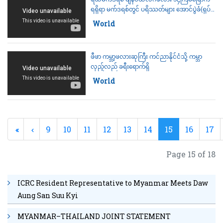
ရရှိရာ မက်ဒရစ်တွင် ပရိဿတ်များ အောင်ပွဲခံ(ရုပ်
သံ)
Category:
World
ဖီဖာ ကမ္ဘာ့ဖလားဆုကြီး ကင်ညာနိုင်ငံသို့ ကမ္ဘာ
လှည့်လည် ခရီးရောက်ရှိ
Category:
World
9
10
11
12
13
14
15
16
17
Page 15 of 18
ICRC Resident Representative to Myanmar Meets Daw
Aung San Suu Kyi
MYANMAR–THAILAND JOINT STATEMENT