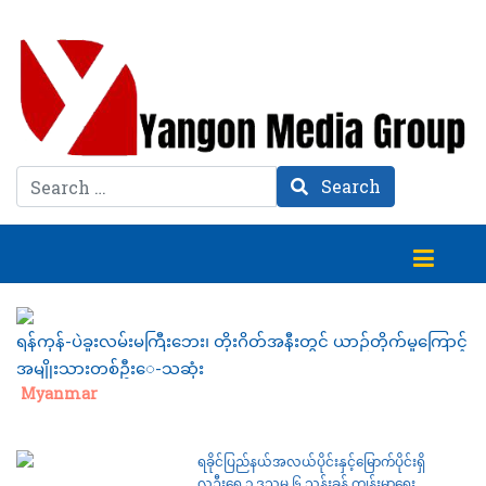
Search
Search
ရန်ကုန်-ပဲခူးလမ်းမကြီးဘေး၊ တိုးဂိတ်အနီးတွင် ယာဉ်တိုက်မှု‌ကြောင့်
အမျိုးသားတစ်ဦး‌ေ-သဆုံး
Category:
Myanmar
ရခိုင်ပြည်နယ်အလယ်ပိုင်းနှင့်မြောက်ပိုင်းရှိ
လူဦးရေ ၁ ဒသမ ၆ သန်းခန့် ကျန်းမာရေး