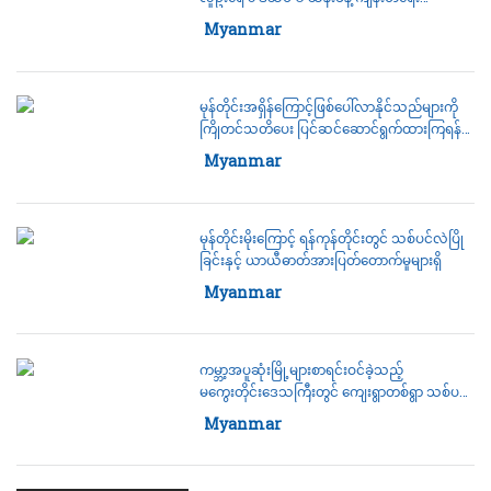
စောင့်ရှောက်ခွင့်မရကြောင်း UNOCHA ဖော်ပြ
Category:
Myanmar
မုန်တိုင်းအရှိန်ကြောင့်ဖြစ်ပေါ်လာနိုင်သည်များကို
ကြိုတင်သတိပေး ပြင်ဆင်ဆောင်ရွက်ထားကြရန်
ဒုတိယဗိုလ်ချုပ်မှူးကြီး စိုးဝင်း ပြော
Category:
Myanmar
မုန်တိုင်းမိုးကြောင့် ရန်ကုန်တိုင်းတွင် သစ်ပင်လဲပြို
ခြင်းနှင့် ယာယီဓာတ်အားပြတ်‌တောက်မှုများရှိ
Category:
Myanmar
ကမ္ဘာ့အပူဆုံးမြို့များစာရင်းဝင်ခဲ့သည့်
မကွေးတိုင်းဒေသကြီးတွင် ကျေးရွာတစ်ရွာ သစ်ပင်
အနည်းဆုံး ၂ ဧကစီ စိုက်ပျိုးကြရန် ဗိုလ်ချူပ်မှူး
Category:
Myanmar
ကြီးတိုက်တွန်း