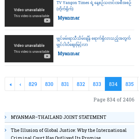
TV Yangon Times ရဲ့ နေ့စဉ်သတင်းအစီအစဉ်
(တိုက်ရိုက်)
Category:
Myanmar
မျှင်ဖမ်းရာသီသိမ်းချိန် ရောက်ရှိလာသည့်အတွက်
မျှင်ငါးပိဈေးမြင့်လာ
Category:
Myanmar
829
830
831
832
833
834
835
Page 834 of 2406
MYANMAR–THAILAND JOINT STATEMENT
The Illusion of Global Justice: Why the International
Criminal Court Has Outlived Its Promise