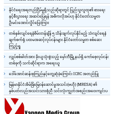
နိုင်ငံရေးအရတည်ငြိမ်မှုရှိသည်ဆိုရာတွင် ပြည်သူလူထု၏ စားရေး
နှင့်စီးပွားရေး အဆင်ပြေရန် အဓိကလိုအပ်ဟု နိုင်ငံတော်သမ္မတ
ဦးမင်းအောင်လှိုင်ပြောကြား
တစ်နှစ်လျင်ရေနံစိမ်းတန်ချိန် ၅ သိန်းချက်လုပ်နိုင်မည့် သံလျင်ရေနံ
ချက်စက်ရုံ ပထမအဆင့်လုပ်ငန်းများ နိုင်ငံတော်သမ္မတ စစ်ဆေး
ကြည့်ရှု
လျှပ်စစ်ဓါတ်အား ခိုးယူသုံးစွဲသည့် မှော်ဘီမြို့နယ်ရှိ ကော်စေ့လုပ်ငန်း
တစ်ခုကို သက်ဆိုင်ရာက အရေးယူ
ဒေါ်အောင်ဆန်းစုကြည်နှင့်တွေ့ဆုံခဲ့ကြောင်း ICRC အတည်ပြု
မြန်မာနိုင်ငံအိမ်ခြံမြေဝန်ဆောင်မှုအသင်း(ဗဟို) (MRESA) ၏
နှစ်ပတ်လည်အသင်းသားစုံညီ သင်းလုံးကျွတ်အစည်းအဝေးကျင်းပ