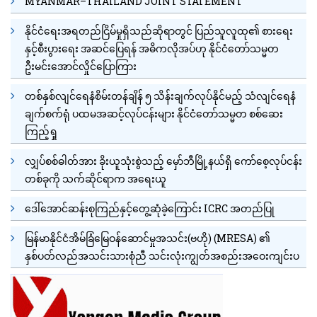
MYANMAR–THAILAND JOINT STATEMENT
နိုင်ငံရေးအရတည်ငြိမ်မှုရှိသည်ဆိုရာတွင် ပြည်သူလူထု၏ စားရေး
နှင့်စီးပွားရေး အဆင်ပြေရန် အဓိကလိုအပ်ဟု နိုင်ငံတော်သမ္မတ
ဦးမင်းအောင်လှိုင်ပြောကြား
တစ်နှစ်လျင်ရေနံစိမ်းတန်ချိန် ၅ သိန်းချက်လုပ်နိုင်မည့် သံလျင်ရေနံ
ချက်စက်ရုံ ပထမအဆင့်လုပ်ငန်းများ နိုင်ငံတော်သမ္မတ စစ်ဆေး
ကြည့်ရှု
လျှပ်စစ်ဓါတ်အား ခိုးယူသုံးစွဲသည့် မှော်ဘီမြို့နယ်ရှိ ကော်စေ့လုပ်ငန်း
တစ်ခုကို သက်ဆိုင်ရာက အရေးယူ
ဒေါ်အောင်ဆန်းစုကြည်နှင့်တွေ့ဆုံခဲ့ကြောင်း ICRC အတည်ပြု
မြန်မာနိုင်ငံအိမ်ခြံမြေဝန်ဆောင်မှုအသင်း(ဗဟို) (MRESA) ၏
နှစ်ပတ်လည်အသင်းသားစုံညီ သင်းလုံးကျွတ်အစည်းအဝေးကျင်းပ