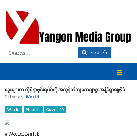
Search
Search
ခွေးများက ကိုရိုနာဗိုင်းရပ်စ်ကို အလွန်တိကျသေချာစွာအနံ့ခံရှာဖွေနိုင်
Category:
World
World
Health
Covid-19
#WorldHealth