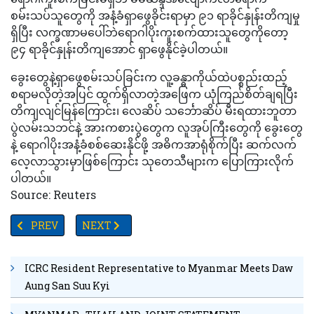
စမ်းသပ်သူတွေကို အနံ့ခံရှာဖွေခိုင်းရာမှာ ၉၁ ရာခိုင်နှုန်းတိကျမှု
ရှိပြီး လက္ခဏာမပေါ်ဘဲရောဂါပိုးကူးစက်ထားသူတွေကိုတော့
၉၄ ရာခိုင်နှုန်းတိကျအောင် ရှာဖွေနိုင်ခဲ့ပါတယ်။
ခွေးတွေနဲ့ရှာဖွေစမ်းသပ်ခြင်းက လူ့ခန္ဓာကိုယ်ထဲပစ္စည်းထည့်
စရာမလိုတဲ့အပြင် ထွက်ရှိလာတဲ့အဖြေက ယုံကြည်စိတ်ချရပြီး
တိကျလျင်မြန်ကြောင်း၊ လေဆိပ် သင်္ဘောဆိပ် မီးရထားဘူတာ
ပွဲလမ်းသဘင်နဲ့ အားကစားပွဲတွေက လူအုပ်ကြီးတွေကို ခွေးတွေ
နဲ့ ရောဂါပိုးအနံ့ခံစစ်ဆေးနိုင်ဖို့ အဓိကအာရုံစိုက်ပြီး ဆက်လက်
လေ့လာသွားမှာဖြစ်ကြောင်း သုတေသီများက ပြောကြားလိုက်
ပါတယ်။
Source: Reuters
PREVIOUS ARTICLE: ဖိုင်ဇာကိုဗစ်ကုသရေးသောက်ဆေး ကမ္ဘာ့နေရာအနှံ့သို့
NEXT ARTICLE: တရုတ်နိုင်ငံတွင် စေ့စပ်လက်ထပ်ပွဲ
PREV
NEXT
ICRC Resident Representative to Myanmar Meets Daw
Aung San Suu Kyi