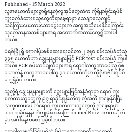
Published - 15 March 2022
လူအယောက်များစွာရှိနေတဲ့လူအုပ်တွေထဲက ကိုရိုနာဗိုင်းရပ်စ်
ကူးစက်ခံထားရသူတွေကိုရှာဖွေရာမှာ သေချာလေ့ကျင့်
သင်ကြားပေးထားသောခွေးများက အကူအညီပေးနိုင်ကြောင်း
သုတေသနအသစ်များအရ အထောက်အထားတွေ့ရှိထားပါ
တယ်။
ပဲရစ်မြို့ရှိ ရောဂါပိုးစစ်ဆေးရေးစင်တာ ၂ ခုမှာ စမ်းသပ်ခံတဲ့သူ
၃၃၅ ယောက်ဟာ ချွေးနမူနာများဖြင့် PCR test စမ်းသပ်ခဲ့ကြပါ
တယ်။ PCR စမ်းသပ်ချက်များအရ ရောဂါလက္ခဏာပေါ်သူ ၇၈
ယောက်နဲ့ လက္ခဏာမပေါ်သူ ၃၁ ယောက်တို့မှာ ကိုရိုနာဗိုင်းရပ်စ်
တွေ့ရှိခဲ့ပါတယ်။
သူတို့ရဲ့ချွေးနမူနာများကို ခွေးများဖြင့်အနံ့ခံရာမှာ ရောဂါကူး
စက်ထားသူတွေကို ၉၇ ရာခိုင်နှုန်းတိကျတဲ့အထိ ရှာဖွေနိုင်ပြီး
လက္ခဏာမပေါ်ဘဲရောဂါကူးစက်ထားသူတွေကို ရှာဖွေရာမှာ
၁၀၀ ရာခိုင်နှုန်းတိကျမှန်ကန်ကြောင်း medRxiv ဝက်ဘ်ဆိုက်
မှာ အင်္ဂါနေ့ကဖော်ပြခဲ့ပါတယ်။
ရောဂါကူးစက်ခြင်းမရှိဘဲ မိမိဆန္ဒအလျောက်လာရောက်