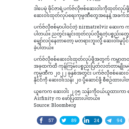
ဒါပေမဲ့ ဖိုင်ဇာရဲ့ပက်ဇ်လိုဗစ်ဆေးဝါးကိုထုတ်လု
ဆေးဝါးထုတ်လုပ်ရေးကုမ္ပဏီတွေအနေနဲ့ အခက်အခဲတ
ပက်ဇ်လိုဗစ်မှာပါဝင်တဲ့ nirmatrelvir ဆေးက ကန့်သတ
ပါတယ်။ ညတွင်းချင်းထုတ်လုပ်လို့ရတဲ့ပစ္စည်းတ
မျှော်လင့်နေတာတော့ မတရားဘူးလို့ ဆေးဝါးမူပိုင်
ခဲ့ပါတယ်။
ပက်ဇ်လိုဗစ်ဆေးဝါးထုတ်လုပ်ဖို့အတွက် ကမ္ဘာတဝန်းမ
အခုထက်ထိ ကုန်ကြမ်းပစ္စည်းပြတ်လတ်တာမျိုးမရှ
ကုမ္ပဏီက ၂၀၂၂ ခုနှစ်အတွင်း ပက်ဇ်လိုဗစ်ဆေးဝါးပ
နိုင်ငံကို ဆေးဝါးသန်း ၂၀ ပို့ဆောင်ဖို့ စီစဉ်ထားပ
ယူကေက ဆေးဝါး ၂.၇၅ သန်းကိုဝယ်ယူထားကာ နောက်ထပ
Airfinity က ဖော်ပြထားပါတယ်။
Source: Bloomberg
57
89
24
94