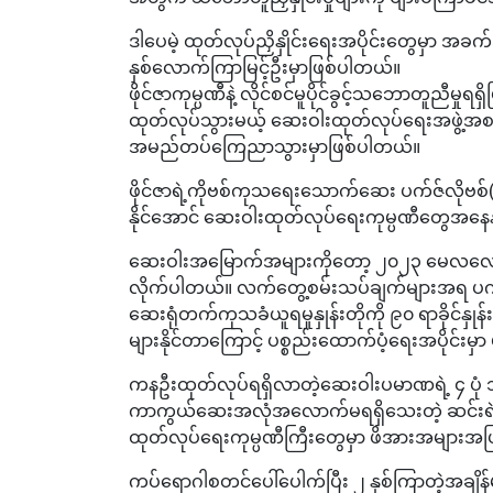
ဒါပေမဲ့ ထုတ်လုပ်ညှိနှိုင်းရေးအပိုင်းတွေမှာ အခ
နှစ်လောက်ကြာမြင့်ဦးမှာဖြစ်ပါတယ်။
ဖိုင်ဇာကုမ္ပဏီနဲ့ လိုင်စင်မူပိုင်ခွင့်သဘောတူ
ထုတ်လုပ်သွားမယ့် ဆေးဝါးထုတ်လုပ်ရေးအဖွဲ့အစည်
အမည်တပ်ကြေညာသွားမှာဖြစ်ပါတယ်။
ဖိုင်ဇာရဲ့ကိုဗစ်ကုသရေးသောက်ဆေး ပက်ဇ်လိုဗ
နိုင်အောင် ဆေးဝါးထုတ်လုပ်ရေးကုမ္ပဏီတွေအနေ
ဆေးဝါးအမြောက်အများကိုတော့ ၂၀၂၃ မေလလောက်မှ ရ
လိုက်ပါတယ်။ လက်တွေ့စမ်းသပ်ချက်များအရ ပက်ဇ်
ဆေးရုံတက်ကုသခံယူရမှုနှုန်းတိုကို ၉၀ ရာခိုင်နှုန
များနိုင်တာကြောင့် ပစ္စည်းထောက်ပံ့ရေးအပိုင်းမှာ
ကနဦးထုတ်လုပ်ရရှိလာတဲ့ဆေးဝါးပမာဏရဲ့ ၄ ပုံ ၁ ပ
ကာကွယ်ဆေးအလုံအလောက်မရရှိသေးတဲ့ ဆင်းရဲတဲ့နိ
ထုတ်လုပ်ရေးကုမ္ပဏီကြီးတွေမှာ ဖိအားအများအပ
ကပ်ရောဂါစတင်ပေါ်ပေါက်ပြီး ၂ နှစ်ကြာတဲ့အချိန