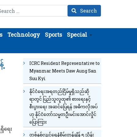
arch
Search
s
Technology
Sports
Special
့်
ICRC Resident Representative to
Myanmar Meets Daw Aung San
Suu Kyi
နိုင်ငံရေးအရတည်ငြိမ်မှုရှိသည်ဆို
ရာတွင် ပြည်သူလူထု၏ စားရေးနှင့်
စီးပွားရေး အဆင်ပြေရန် အဓိကလိုအပ်
ဟု နိုင်ငံတော်သမ္မတဦးမင်းအောင်လှိုင်
ပြောကြား
ရှိရေး
တစ်နှစ်လျင်ရေနံစိမ်းတန်ချိန် ၅ သိန်း