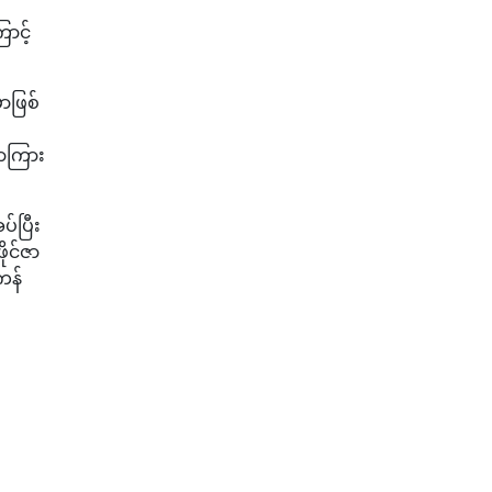
ာင့်
ှာဖြစ်
ောကြား
ပ်ပြီး
ုင်ဇာ
ကန်