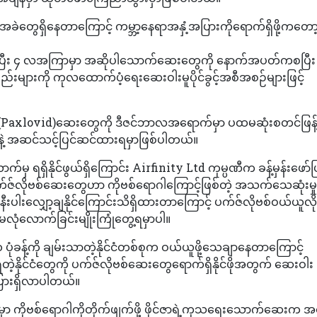
က်အခဲတွေရှိနေတာကြောင့် ကမ္ဘာ့နေရာအနှံ့အပြားကိုရောက်ရှိဖို့ကတော
ညီမှုရရှိပြီး ၄ လအကြာမှာ အဆိုပါသောက်ဆေးတွေကို နောက်အပတ်ကစပြီး
းများကို ကုလထောက်ပံ့ရေးဆေးဝါးမူပိုင်ခွင့်အစီအစဉ်များဖြင့်
စ်(Paxlovid)ဆေးတွေကို ဒီဇင်ဘာလအရောက်မှာ ပထမဆုံးစတင်ဖြန့်
နဲ့ အဆင်သင့်ပြင်ဆင်ထားရမှာဖြစ်ပါတယ်။
ရှိနိုင်ဖွယ်ရှိကြောင်း Airfinity Ltd ကုမ္ပဏီက ခန့်မှန်းဖော်ပ
လိုဗစ်ဆေးတွေဟာ ကိုဗစ်ရောဂါကြောင့်ဖြစ်တဲ့ အသက်သေဆုံးမှုနှုန
်းနီးပါးလျှော့ချနိုင်ကြောင်းသိရှိထားတာကြောင့် ပက်ဇ်လိုဗစ်ဝယ်ယူလ
 မလုံလောက်ခြင်းမျိုးကြုံတွေ့ရမှာပါ။
ုံခန့်ကို ချမ်းသာတဲ့နိုင်ငံတစ်စုက ဝယ်ယူဖို့သေချာနေတာကြောင့်
ုင်ငံတွေကို ပက်ဇ်လိုဗစ်ဆေးတွေရောက်ရှိနိုင်ဖိုအတွက် ဆေးဝါး
ြားရှိလာပါတယ်။
်မှာ ကိုဗစ်ရောဂါကိုတိုက်ဖျက်ဖို့ ဖိုင်ဇာရဲ့ကုသရေးသောက်ဆေးက 