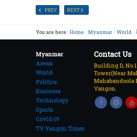
PREVIOUS ARTICLE: ယူကရိန်းအရေးကိစ္စနှင့်ပတ်သက်
NEXT ARTICLE: ခွေးများက ကိုရိုနာဗိုင
PREV
NEXT
You are here:
Home
Myanmar
World
Contact Us
Myanmar
Asean
Building D, No.
World
Tower(Near Mah
Mahabandoola 
Politics
Yangon.
Business
Technology
Sports
Covid-19
TV Yangon Times