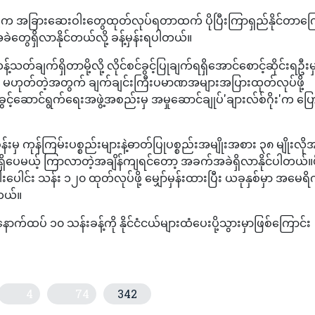
ပ်ဖို့က အခြားဆေးဝါးတွေထုတ်လုပ်ရတာထက် ပိုပြီးကြာရှည်နိုင်တာကြေ
ွေရှိလာနိုင်တယ်လို့ ခန့်မှန်းရပါတယ်။
်ချက်ရှိတာမို့လို့ လိုင်စင်ခွင့်ပြုချက်ရရှိအောင်စောင့်ဆိုင်းရဦးမ
ွေ မဟုတ်တဲ့အတွက် ချက်ချင်းကြီးပမာဏအများအပြားထုတ်လုပ်ဖို့
ခွင့်ဆောင်ရွက်ရေးအဖွဲ့အစည်းမှ အမှုဆောင်ချုပ်'ချားလ်စ်ဂိုး'က ပြ
ှ ကုန်ကြမ်းပစ္စည်းများနဲ့ဓာတ်ပြုပစ္စည်းအမျိုးအစား ၃၈ မျိုးလိုအ
ိပေမယ့် ကြာလာတဲ့အချိန်ကျရင်တော့ အခက်အခဲရှိလာနိုင်ပါတယ်။ဖိ
ေါင်း သန်း ၁၂၀ ထုတ်လုပ်ဖို့ မျှော်မှန်းထားပြီး ယခုနှစ်မှာ အမေရိ
ါတယ်။
် ၁၀ သန်းခန့်ကို နိုင်ငံငယ်များထံပေးပို့သွားမှာဖြစ်ကြောင်း
4
74
342