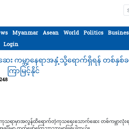
Se
ews
Myanmar
Asean
World
Politics
Busines
Login
 ကမ္ဘာ့နေရာအနှံ့သို့ရောက်ရှိရန် တစ်နှစ်ခန
ကြာမြင့်နိုင်
1248
်ရောဂါကုသရာမှာအလွန်ထိရောက်တဲ့ကုသရေးသောက်ဆေး တစ်ကမ္ဘာလုံးရ
်အချိန်မှာ ထုတ်ဖော်ကြေညာသွားမှာဖြစ်ပါတယ်။