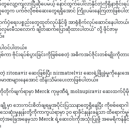
ျော့ကျလာပြီဆိုပေမယ့် နောင်ထွက်ပေါ်လာနိုင်တဲ့ကိုရိုနာဗိုင်းရပ်စ
်ရှိသူတွေက ပက်ဇ်လိုဗစ်ဆေးတွေရရှိအောင် ကြိုးပမ်းနေကြတာဖြစ်ပါ
ပံ့ရေးပစ္စည်းတွေထုတ်လုပ်နိုင်ဖို့ အာရုံစိုက်လုပ်ဆောင်နေပါတယ်။ န
က်လှမ်းမီသလောက် ချိတ်ဆက်ပြောဆိုထားပါတယ်" လို့ ဖိုင်ဇာမှ
ယ်။
းပါဝင်ပါတယ်။
ိုင်းရပ်စ်ပွားခြင်းကိုဖြစ်စေတဲ့ အဓိကအင်ဇိုင်းတစ်မျိုးကိုတာ
 ritonavir ဆေးဖြစ်ပြီး nirmatrelvir ဆေးရဲ့ဖြိုခွဲမှုကိုနှေးအေ
်ပမာဏများနေအောင် ထိန်းသိမ်းပေးတာဖြစ်ပါတယ်။
ကိုတိုက်ဖျက်ရာမှာ Merck ကုမ္ပဏီရဲ့ molnupiravir ဆေးထက်ပိုမိ
့မှာ ဘေးကင်းစိတ်ချရမှုအပိုင်းပြဿနာတွေရှိနေပြီး ကိုဗစ်ရောဂါ
ံးမှုနှုန်းတို့ကိုကာကွယ်ရာမှာ ၃၀ ရာခိုင်နှုန်းခန့်သာ ထိရောက်မှုရ
်တဲ့အခြေအနေမှသာ Merck ရဲ့ဆေးဝါးကိုအသုံးပြုဖို့ အမေရိကန်နိုင
။