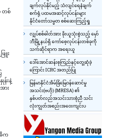
ချက်လုပ်နိုင်မည့် သံလျင်ရေနံချက်
့ တစ်
စက်ရုံ ပထမအဆင့်လုပ်ငန်းများ
နိုင်ငံတော်သမ္မတ စစ်ဆေးကြည့်ရှု
လျှပ်စစ်ဓါတ်အား ခိုးယူသုံးစွဲသည့် မှော်
ဘီမြို့နယ်ရှိ ကော်စေ့လုပ်ငန်းတစ်ခုကို
သက်ဆိုင်ရာက အရေးယူ
ဖြူး
ဒေါ်အောင်ဆန်းစုကြည်နှင့်တွေ့ဆုံခဲ့
ကြောင်း ICRC အတည်ပြု
ြ
်းနဲ့
မြန်မာနိုင်ငံအိမ်ခြံမြေဝန်ဆောင်မှု
ိုအား
အသင်း(ဗဟို) (MRESA) ၏
နှစ်ပတ်လည်အသင်းသားစုံညီ သင်း
လုံးကျွတ်အစည်းအဝေးကျင်းပ
အဓိက