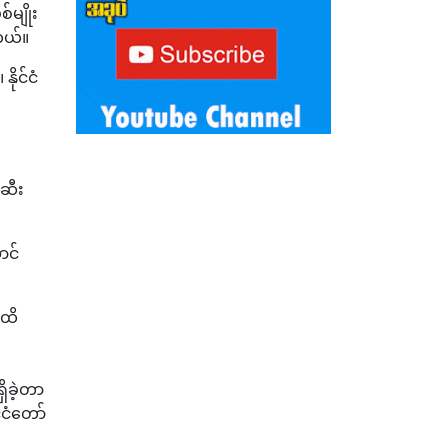
်မျိုး
တယ်။
ိုင်ငံ
းဆီး
ာင်
ုထိ
ှိခဲ့တာ
်ငံတော်