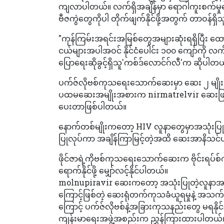
ကျလာပါတယ်။ လက်ရှိအချိန်မှာ ရောဂါကူးစက်မှုတွေလ
ဗီဇကွဲတွေကိုပါ တိုက်ဖျက်နိုင်ဖို့အတွက် တာဝန
"ကုန်ကြမ်းအရင်းအမြစ်တွေအများဆုံးရရှိပြီး ထောက်
ငယ်များအပါအဝင် နိုင်ငံပေါင်း ၁၀၀ ကျော်ကို လ
ပြောရေးဆိုခွင့်ရှိသူ'ကစ်ဒ်လောင်ဂ်လီ'က ဆိုပါတ
ပက်ဇ်လိုဗစ်ကုသရေးသောက်ဆေးမှာ ဆေး ၂ မျို
ပထမဆေးအမျိုးအစားက nirmatrelvir ဆေးဖြစ်ကာ ဗ
ပေးတာဖြစ်ပါတယ်။
နောက်တစ်မျိုးကတော့ HIV လူနာတွေမှာအသုံးပြုတဲ့
ပြုလုပ်ကာ အချိန်ကြာမြင့်တဲ့အထိ ဆေးအာနိသင
ဖိုင်ဇာရဲ့ကိုဗစ်ကုသရေးသောက်ဆေးက ဗိုင်းရပ်စ်
ရောက်နိုင်ဖို့ မျှော်လင့်နိုင်ပါတယ်။
molnupiravir ဆေးကတော့ အသုံးပြုတဲ့လူနာအချို
ကြောင့်ဖြစ်တဲ့ ဆေးရုံတက်ကုသခံယူရမှုနဲ့ အသက်သေဆု
ကြောင့် ပက်ဇ်လိုဗစ်နဲ့အခြားကုသနည်းတွေ မရနိုင
ကျန်းမာရေးအဖွဲ့အစည်းက ညွှန်ကြားထားပါတယ်