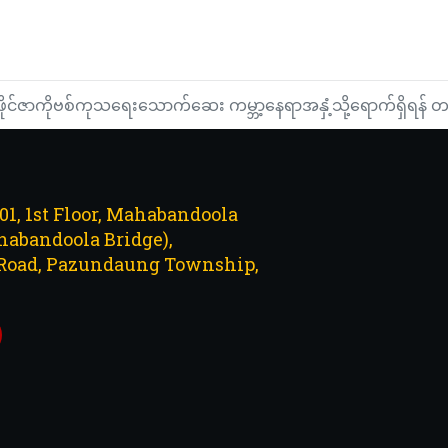
ပြီး နျူကလီးယားစစ်ပွဲဖြစ်လာနိုင်ချေရှိလာနေကြောင်း ကုလထွေချုပ်သတိ
်းရပ်စ်ကို အလွန်တိကျသေချာစွာအနံ့ခံရှာဖွေနိုင်
ဖိုင်ဇာကိုဗစ်ကုသရေးသောက်ဆေး ကမ္ဘာ့နေရာအနှံ့သို့ရောက်ရှိရန် တစ်နှ
101, 1st Floor, Mahabandoola
abandoola Bridge),
Road, Pazundaung Township,