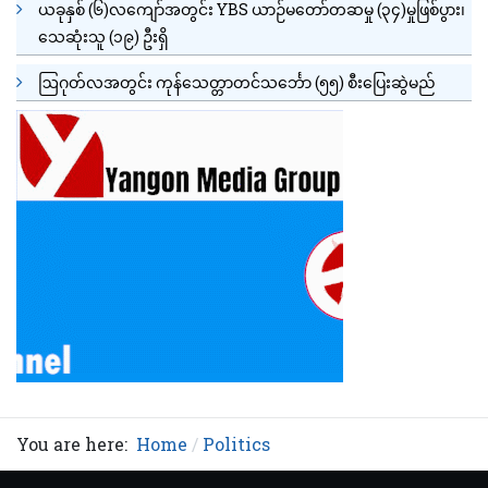
ယခုနှစ် (၆)လကျော်အတွင်း YBS ယာဉ်မတော်တဆမှု (၃၄)မှုဖြစ်ပွား၊
သေဆုံးသူ (၁၉) ဦးရှိ
ဩဂုတ်လအတွင်း ကုန်သေတ္တာတင်သင်္ဘော (၅၅) စီးပြေးဆွဲမည်
You are here:
Home
Politics