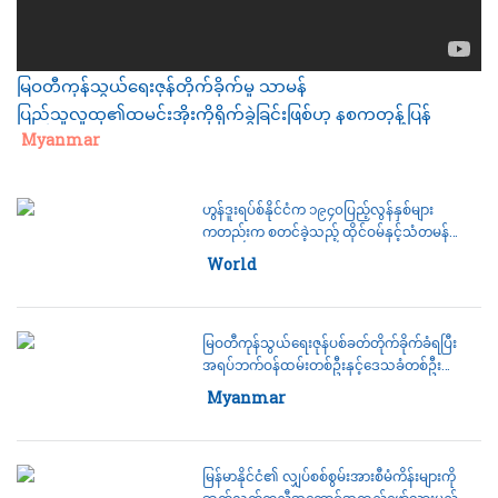
မြဝတီကုန်သွယ်ရေးဇုန်တိုက်ခိုက်မှု သာမန်
ပြည်သူလူထု၏ထမင်းအိုးကိုရိုက်ခွဲခြင်းဖြစ်ဟု နစကတုန့်ပြန်
Category:
Myanmar
ဟွန်ဒူးရပ်စ်နိုင်ငံက ၁၉၄၀ပြည့်လွန်နှစ်များ
ကတည်းက စတင်ခဲ့သည့် ထိုင်ဝမ်နှင့်သံတမန်
ဆက်ဆံရေးကိုဖြတ်တောက်ပြီး တရုတ်နိုင်ငံနှင့်
Category:
World
သံတမန်ဆက်ဆံရေးစတင်ထူထောင်
မြဝတီကုန်သွယ်ရေးဇုန်ပစ်ခတ်တိုက်ခိုက်ခံရပြီး
အရပ်ဘက်ဝန်ထမ်းတစ်ဦးနှင့်ဒေသခံတစ်ဦး
သေဆုံးခဲ့ရဟုနစကသတင်းထုတ်ပြန်
Category:
Myanmar
မြန်မာနိုင်ငံ၏ လျှပ်စစ်စွမ်းအားစီမံကိန်းများကို
ဆက်လက်ကူညီအကောင်အထည်ဖော်သွားမည်ဟု