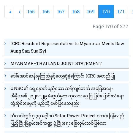
165
166
167
168
169
170
171
Page 170 of 277
ICRC Resident Representative to Myanmar Meets Daw
Aung San Suu Kyi
MYANMAR–THAILAND JOINT STATEMENT
ဒေါ်အောင်ဆန်းစုကြည်နှင့်တွေ့ဆုံခဲ့ကြောင်း ICRC အတည်ပြု
UNSC ၏ ရှေ့နောက်မညီသော ဆန့်ကျင်ဘက် အခြေအနေ-
အိန္ဒိယ၏ ၂၀၂၈–၂၉ မဲဆွယ်မှုက ကုလသမဂ္ဂ ပြုပြင်ပြောင်းလဲရေး
တုံ့ဆိုင်းနေမှုကို မည်သို့ ဖော်ပြနေသနည်း
သီလဝါတွင် ၃.၃၇ မဂ္ဂါဝပ် Solar Power Project စတင်၊ ပြန်လည်
ပြည့်ဖြိုးမြဲစွမ်းအင်ကဏ္ဍ ဖွံ့ဖြိုးရေး ခြေလှမ်းသစ်ဖြစ်လာ