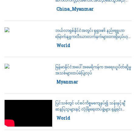
တရုတ်အစိုးရပြော
Category:
China_Myanmar
ဘယ်လာရုစ်နိုင်ငံအတွင်း ရုရှား၏ နည်းဗျူဟာ
မြောက်နျူကလီးယားလက်နက်များထားရှိမည်ဟု
ရုရှားသမ္မတပူတင်ပြော
Category:
World
မြန်မာနိုင်ငံအပေါ် အမေရိကန်က အရေးယူပိတ်ဆို့မှု
အသစ်များထပ်မံပြုလုပ်
Category:
Myanmar
ပြင်သစ်တွင် ပင်စင်ကိစ္စမကျေနပ်၍ သန်းနှင့်ချီ
ဆန္ဒပြသူများနှင့် လုံခြုံရေးတပ်ဖွဲ့များ ရုန့်ရင်း
ဆန်ခတ်ဖြစ်
Category:
World