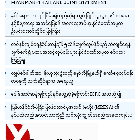
MYANMAR–THAILAND JOINT STATEMENT
နိုင်ငံရေးအရတည်ငြိမ်မှုရှိသည်ဆိုရာတွင် ပြည်သူလူထု၏ စားရေး
နှင့်စီးပွားရေး အဆင်ပြေရန် အဓိကလိုအပ်ဟု နိုင်ငံတော်သမ္မတ
ဦးမင်းအောင်လှိုင်ပြောကြား
တစ်နှစ်လျင်ရေနံစိမ်းတန်ချိန် ၅ သိန်းချက်လုပ်နိုင်မည့် သံလျင်ရေနံ
ချက်စက်ရုံ ပထမအဆင့်လုပ်ငန်းများ နိုင်ငံတော်သမ္မတ စစ်ဆေး
ကြည့်ရှု
လျှပ်စစ်ဓါတ်အား ခိုးယူသုံးစွဲသည့် မှော်ဘီမြို့နယ်ရှိ ကော်စေ့လုပ်ငန်း
တစ်ခုကို သက်ဆိုင်ရာက အရေးယူ
ဒေါ်အောင်ဆန်းစုကြည်နှင့်တွေ့ဆုံခဲ့ကြောင်း ICRC အတည်ပြု
မြန်မာနိုင်ငံအိမ်ခြံမြေဝန်ဆောင်မှုအသင်း(ဗဟို) (MRESA) ၏
နှစ်ပတ်လည်အသင်းသားစုံညီ သင်းလုံးကျွတ်အစည်းအဝေးကျင်းပ