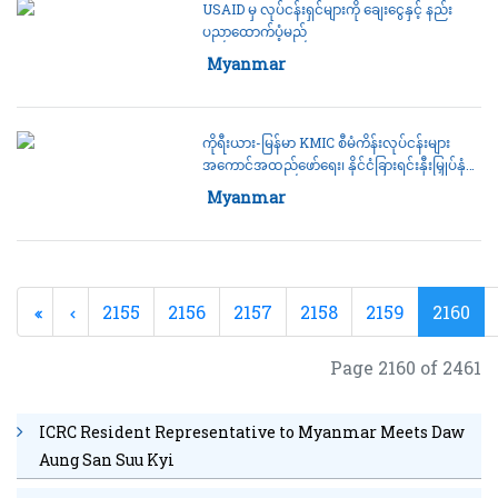
USAID မှ လုပ်ငန်းရှင်များကို ချေးငွေနှင့် နည်း
ပညာထောက်ပံ့မည်
Category:
Myanmar
ကိုရီးယား-မြန်မာ KMIC စီမံကိန်းလုပ်ငန်းများ
အကောင်အထည်ဖော်ရေး၊ နိုင်ငံခြားရင်းနှီးမြှုပ်နှံမှု
နှင့် အလုပ်အကိုင်အခွင့်အလမ်းများရရှိရေး
Category:
Myanmar
ဆွေးနွေး
2155
2156
2157
2158
2159
2160
Page 2160 of 2461
ICRC Resident Representative to Myanmar Meets Daw
Aung San Suu Kyi