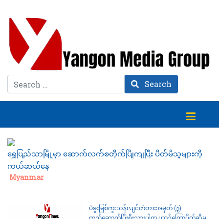
Search
Search
ရွှေပြည်သာမြို့မှာ ဆောက်လက်စတိုက်ပြိုကျပြီး ပိတ်မိသူများကို
ကယ်ဆယ်နေ
Category:
Myanmar
ပဲခူးမြစ်ကူးသန်လျင်တံတားအမှတ် (၃)
တည်ဆောက်ပြီးစီးသွားပါက ယာဉ်ကြောပိတ်ဆို့မှု