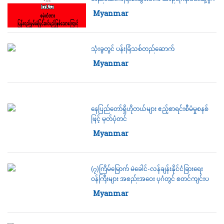
လျော့နည်းသက်သာစေမည်
Category:
Myanmar
သုံးခွတွင် ပန်းခြံသစ်တည်ဆောက်
Category:
Myanmar
နေပြည်တော်ရှိဟိုတယ်များ ဧည့်စာရင်းစီမံမှုစနစ်
ဖြင့် မှတ်ပုံတင်
Category:
Myanmar
(၇)ကြိမ်မြောက် မဲခေါင်-လန်ချန်းနိုင်ငံခြားရေး
ဝန်ကြီးများ အစည်းအဝေး ပုဂံတွင် စတင်ကျင်းပ
Category:
Myanmar