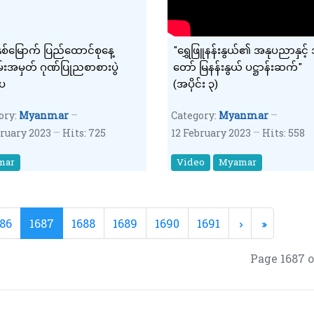
ှစ်မြောက် ပြည်ထောင်စုနေ့
"ရွှေဖြူနန်းနွယ်၏ အနုပညာနှင့်
းအမှတ် ဂုဏ်ပြုညစာစားပွဲ
တော် မြနန်းနွယ် ပဋ္ဌာန်းဆက်"
းပ
(အပိုင်း ၃)
ory:
Myanmar
Category:
Myanmar
bruary 2023
Hits: 725
12 February 2023
Hits: 558
mar
Video
Myamar
86
1687
1688
1689
1690
1691
Page 1687 o