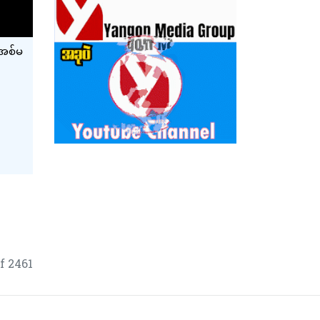
 အစ်မ
f 2461