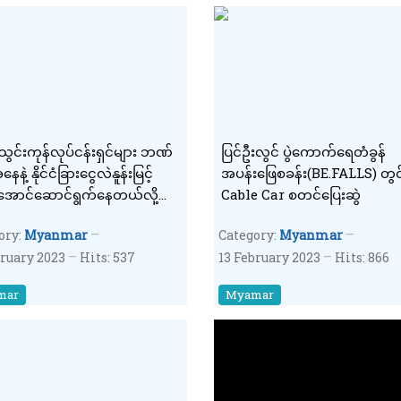
န်သွင်းကုန်လုပ်ငန်းရှင်များ ဘဏ်
ပြင်ဦးလွင် ပွဲကောက်ရေတံခွန်
ေနဲ့ နိုင်ငံခြားငွေလဲနူန်းမြင့်
အပန်းဖြေစခန်း(BE.FALLS) တွင
ောင်ဆောင်ရွက်နေတယ်လို့
Cable Car စတင်ပြေးဆွဲ
ရှိတဲ့အတွက်ဖော်ထုတ်
ory:
Myanmar
Category:
Myanmar
ယူမည်
bruary 2023
Hits: 537
13 February 2023
Hits: 866
mar
Myamar