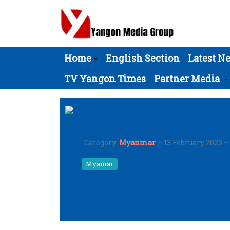
Home
English Section
Latest N
TV Yangon Times
Partner Media
Category:
Myanmar
13 February 2023
Myamar