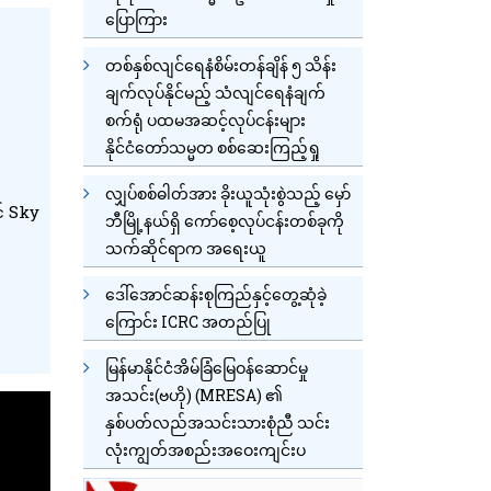
ပြောကြား
တစ်နှစ်လျင်ရေနံစိမ်းတန်ချိန် ၅ သိန်း
ချက်လုပ်နိုင်မည့် သံလျင်ရေနံချက်
စက်ရုံ ပထမအဆင့်လုပ်ငန်းများ
နိုင်ငံတော်သမ္မတ စစ်ဆေးကြည့်ရှု
လျှပ်စစ်ဓါတ်အား ခိုးယူသုံးစွဲသည့် မှော်
် Sky
ဘီမြို့နယ်ရှိ ကော်စေ့လုပ်ငန်းတစ်ခုကို
သက်ဆိုင်ရာက အရေးယူ
ဒေါ်အောင်ဆန်းစုကြည်နှင့်တွေ့ဆုံခဲ့
ကြောင်း ICRC အတည်ပြု
မြန်မာနိုင်ငံအိမ်ခြံမြေဝန်ဆောင်မှု
အသင်း(ဗဟို) (MRESA) ၏
နှစ်ပတ်လည်အသင်းသားစုံညီ သင်း
လုံးကျွတ်အစည်းအဝေးကျင်းပ