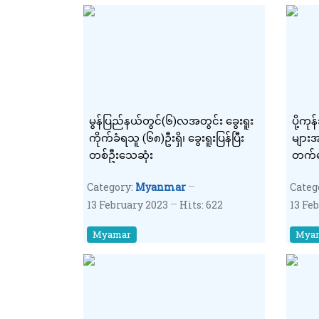
မွန်ပြည်နယ်တွင်(၆)လအတွင်း ခွေးရူး
ပို့ကု
ကိုက်ခံရသူ (၆၈)ဦးရှိ၊ ခွေးရူးပြန်ပြီး
များအန
တစ်ဦးသေဆုံး
တက်အ
သံသယ
Category:
Myanmar
Categ
အရေး
13 February 2023
Hits: 622
13 Fe
Myamar
Mya