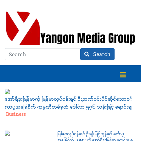
Search
Search
အော်ရီဒူးမြန်မာကို မြန်မာလုပ်ငန်းရှင် ဦးဉာဏ်ဝင်းပိုင်ဆိုင်သောစင်္
ကာပူအခြေစိုက် ကုမ္ပဏီတစ်ခုထံ ဒေါ်လာ ၅၇၆ သန်းဖြင့် ရောင်းချ
Category:
Business
မြန်မာလုပ်ငန်းရှင် ဦးမျိးမြင့်အုန်း၏ စင်္ကာပူ
အခြေစိုက် TOMV ကို အော်ရီဒူးမြန်မာ ရောင်းချရန်