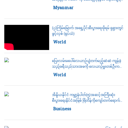
စီစဉ်နေ
Category:
Myanmar
(၇)ကြိမ်မြောက် အရှေ့ပိုင်းစီးပွားရေးဖိုရမ် ရုရှားတွင်
ဖွင့်လှစ် (ရုပ်သံ)
Category:
World
ပြေးလမ်းမပေါ်လေယာဉ်ပျံတက်မည့်ဆဲဆဲ ကျန်ခဲ့
သည့်ခရီသည်သားအဖကို လေယာဉ်မှူးတစ်ဦးက
ပြန်လှည့်ခေါ်ပေး
Category:
World
အိန္ဒိယနိုင်ငံ ကမ္ဘာ့နံပါတ်(၅)အဆင့်အကြီးဆုံး
စီးပွားရေးနိုင်ငံအဖြစ် ဗြိတိန်ကိုကျော်တက်ရောက်ရှိ
ကာ ဗြိတိန်က နံပါတ်(၆)အဆင့် သို့ ဆင်းသက်သွား
Category:
Business