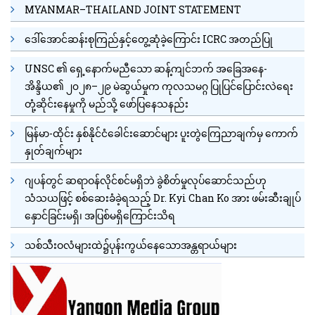
MYANMAR–THAILAND JOINT STATEMENT
ဒေါ်အောင်ဆန်းစုကြည်နှင့်တွေ့ဆုံခဲ့ကြောင်း ICRC အတည်ပြု
UNSC ၏ ရှေ့နောက်မညီသော ဆန့်ကျင်ဘက် အခြေအနေ-
အိန္ဒိယ၏ ၂၀၂၈–၂၉ မဲဆွယ်မှုက ကုလသမဂ္ဂ ပြုပြင်ပြောင်းလဲရေး
တုံ့ဆိုင်းနေမှုကို မည်သို့ ဖော်ပြနေသနည်း
မြန်မာ-ထိုင်း နှစ်နိုင်ငံခေါင်းဆောင်များ ပူးတွဲကြေညာချက်မှ ကောက်
နှုတ်ချက်များ
ဂျပန်တွင် ဆရာဝန်လိုင်စင်မရှိဘဲ ခွဲစိတ်မှုလုပ်ဆောင်သည်ဟု
သံသယဖြင့် စစ်ဆေးခံခဲ့ရသည့် Dr. Kyi Chan Ko အား ဖမ်းဆီးချုပ်
နှောင်ခြင်းမရှိ၊ အပြစ်မရှိကြောင်းသိရ
သစ်သီးဝလံများထဲ၌ပုန်းကွယ်နေသောအန္တရာယ်များ