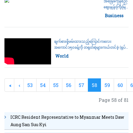
အခြေခံကုန်စည်
ဈေးနှုန်းကြီးမြင့်
လာမှုကို
Category:
Business
သက်သာ စေရန်
ဒေါ်လာသန်း
၂၀၀ ကျော်
ထောက်ပံ့ပေး
ချက်စားဖို့ဖမ်းထားသည့်ကြောင်ကလေး
မည်ဟု ဗဟို
အကောင်၁၅၀ခန့်ကို တရုတ်ရဲများကယ်တင်ခဲ့ (ရုပ်
ဘဏ်ပြော
သံ)
Category:
World
53
54
55
56
57
58
59
60
6
Page 58 of 81
ICRC Resident Representative to Myanmar Meets Daw
Aung San Suu Kyi