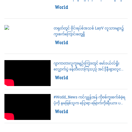
Category:
World
တရုတ်တွင် ဗိုင်းရပ်စ်အသစ် LayV လူသားများ၌
ကူးစက်ကြောင်းတွေ့ရှိ
Category:
World
ဂျာကာတာလူကူးမျဉ်းကြားတွင် မော်ဒယ်လ်ရှိုး
လျှောက်ပွဲ ဖန်တီးလာကြသည့် အင်ဒိုနီးရှားလူငယ်
များ
Category:
World
#World_News ကင်ဂျုုန်အန် ကိုဗစ်ကူးစက်ခံခဲ့ရ
ပုံကို နှမဖြစ်သူက ပြောရာ မြောက်ကိုးရီးယား ပ
ရိဿတ်များ မျက်ရည်ကျ
Category:
World