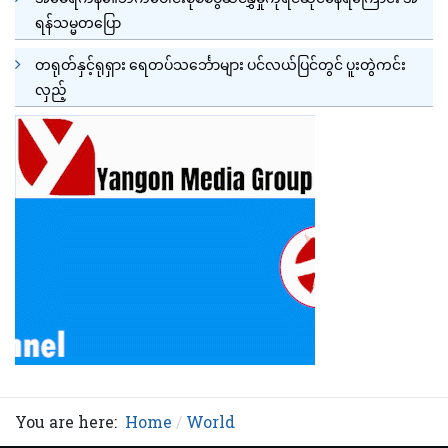
ရန်သမ္မတပြော
တရုတ်နှင့်ရုရှား ရေတပ်သင်္ဘောများ ပင်လယ်ပြင်တွင် ပူးတွဲကင်း
လှည့်
You are here:
Home
World