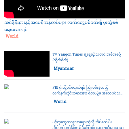
အင်ဒိုနီးရှားနှင့်အမေရိကန်တပ်များ လက်တွေ့ပစ်ခတ်၍ ပူးတွဲစစ်
ရေးလေ့ကျင့်
Category:
World
TV Yangon Times ရဲ့နေ့စဉ်သတင်းအစီအစဉ်
(တိုက်ရိုက်)
Category:
Myanmar
FBI ရုံးသို့ဝင်ရောက်ရန် ကြိုးပမ်းခဲ့သည့်
လက်နက်ကိုင်သမားအား ရဲတပ်ဖွဲ့မှ အသေပစ်သတ်
ဖမ်းဆီ
Category:
World
ပင့်ကူတွေကလူသားများကဲ့သို့ အိပ်စက်ပြီး
အိပ်မက်မက်နိုင်ဖွယ်ရှိကြောင်း သုတေသီများယူဆ