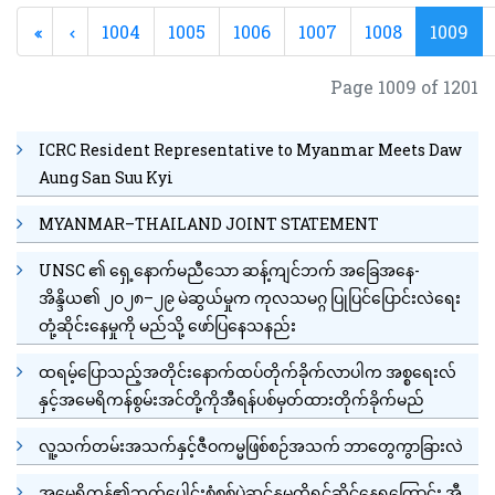
1004
1005
1006
1007
1008
1009
Page 1009 of 1201
ICRC Resident Representative to Myanmar Meets Daw
Aung San Suu Kyi
MYANMAR–THAILAND JOINT STATEMENT
UNSC ၏ ရှေ့နောက်မညီသော ဆန့်ကျင်ဘက် အခြေအနေ-
အိန္ဒိယ၏ ၂၀၂၈–၂၉ မဲဆွယ်မှုက ကုလသမဂ္ဂ ပြုပြင်ပြောင်းလဲရေး
တုံ့ဆိုင်းနေမှုကို မည်သို့ ဖော်ပြနေသနည်း
ထရမ့်ပြောသည့်အတိုင်းနောက်ထပ်တိုက်ခိုက်လာပါက အစ္စရေးလ်
နှင့်အမေရိကန်စွမ်းအင်တို့ကိုအီရန်ပစ်မှတ်ထားတိုက်ခိုက်မည်
လူ့သက်တမ်းအသက်နှင့်ဇီဝကမ္မဖြစ်စဉ်အသက် ဘာတွေကွာခြားလဲ
အမေရိကန်၏ဘက်ပေါင်းစုံစစ်ပွဲဆင်နွှမှုကိုရင်ဆိုင်နေရကြောင်း အီ