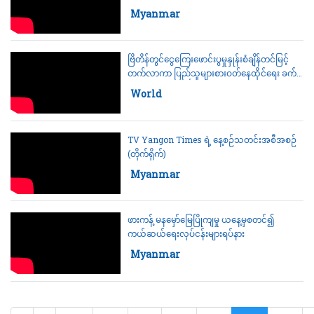
Category:
Myanmar
ဗြိတိန်တွင်ငွေကြေးဖောင်းပွမှုနှုန်းစံချိန်တင်မြင့်
တက်လာကာ ပြည်သူများစားဝတ်နေထိုင်ရေး ခက်ခဲ
ကြပ်တည်းလျက်ရှိ
Category:
World
TV Yangon Times ရဲ့ နေ့စဉ်သတင်းအစီအစဉ်
(တိုက်ရိုက်)
Category:
Myanmar
ဖားကန့် မနမှော်မြေပြိုကျမှု ယနေ့မှစတင်၍
ကယ်ဆယ်ရေးလုပ်ငန်းများရပ်နား
Category:
Myanmar