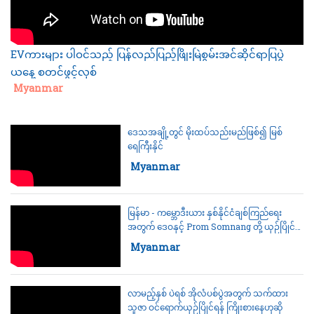
EVကားများ ပါဝင်သည့် ပြန်လည်ပြည့်ဖြိုးမြဲစွမ်းအင်ဆိုင်ရာပြပွဲ
ယနေ့ စတင်ဖွင့်လှစ်
Category:
Myanmar
ဒေသအချို့တွင် မိုးထပ်သည်းမည်ဖြစ်၍ မြစ်
ရေကြီးနိုင်
Category:
Myanmar
မြန်မာ - က‌မ္ဘောဒီးယား နှစ်နိုင်ငံချစ်ကြည်ရေး
အတွက် ဒေဝနှင့် Prom Somnang တို့ ယှဉ်ပြိုင်
ထိုးသတ်မည်
Category:
Myanmar
လာမည့်နှစ် ပဲရစ် အိုလံပစ်ပွဲအတွက် သက်ထား
သူဇာ ဝင်ရောက်ယှဉ်ပြိုင်ရန် ကြိုးစားနေဟုဆို