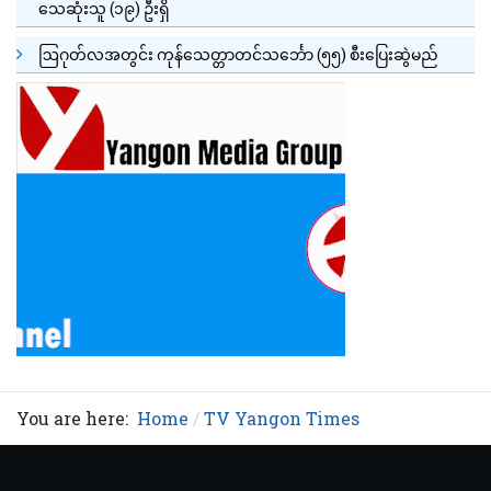
သေဆုံးသူ (၁၉) ဦးရှိ
ဩဂုတ်လအတွင်း ကုန်သေတ္တာတင်သင်္ဘော (၅၅) စီးပြေးဆွဲမည်
You are here:
Home
TV Yangon Times