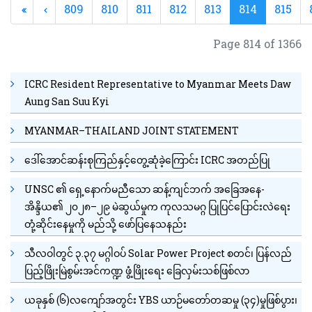
809
810
811
812
813
814
815
Page 814 of 1366
ICRC Resident Representative to Myanmar Meets Daw
Aung San Suu Kyi
MYANMAR–THAILAND JOINT STATEMENT
ဒေါ်အောင်ဆန်းစုကြည်နှင့်တွေ့ဆုံခဲ့ကြောင်း ICRC အတည်ပြု
UNSC ၏ ရှေ့နောက်မညီသော ဆန့်ကျင်ဘက် အခြေအနေ-
အိန္ဒိယ၏ ၂၀၂၈–၂၉ မဲဆွယ်မှုက ကုလသမဂ္ဂ ပြုပြင်ပြောင်းလဲရေး
တုံ့ဆိုင်းနေမှုကို မည်သို့ ဖော်ပြနေသနည်း
သီလဝါတွင် ၃.၃၇ မဂ္ဂါဝပ် Solar Power Project စတင်၊ ပြန်လည်
ပြည့်ဖြိုးမြဲစွမ်းအင်ကဏ္ဍ ဖွံ့ဖြိုးရေး ခြေလှမ်းသစ်ဖြစ်လာ
ယခုနှစ် (၆)လကျော်အတွင်း YBS ယာဉ်မတော်တဆမှု (၃၄)မှုဖြစ်ပွား၊