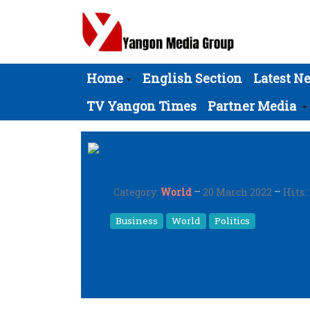
Home
English Section
Latest N
TV Yangon Times
Partner Media
Category:
World
20 March 2022
Hits:
Business
World
Politics