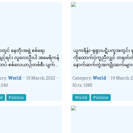
ေတွင် နေတိုးအဖွဲ့ စစ်ရေး
ယူကရိန်း-ရုရှားပဋိပက္ခအတွင်း ရ
ျင့်ရင်း လူလေးဦးပါ အမေရိကန်
ကိုထောက်ပံ့ကူညီလျှင် တရုတ်တို
းတပ် စစ်လေယာဉ်တစ်စီး ပျက်
နောက်ဆက်တွဲအကျိုးဆက်များခ
ရလိမ့်မည်ဟု ရှီကျင့်ဖင်အား ဘိုင
ory:
World
19 March 2022
Category:
World
19 March 
သတိပေး
1340
Hits: 1385
ld
Politics
World
Politics