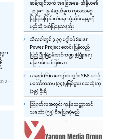
ဆန့်ကျင်ဘက် အခြေအနေ- အိန္ဒိယ၏
၂၀၂၈–၂၉ မဲဆွယ်မှုက ကုလသမဂ္ဂ
ပြုပြင်ပြောင်းလဲရေး တုံ့ဆိုင်းနေမှုကို
မည်သို့ ဖော်ပြနေသနည်း
သီလဝါတွင် ၃.၃၇ မဂ္ဂါဝပ် Solar
Power Project စတင်၊ ပြန်လည်
ုရှား
ပြည့်ဖြိုးမြဲစွမ်းအင်ကဏ္ဍ ဖွံ့ဖြိုးရေး
့
ခြေလှမ်းသစ်ဖြစ်လာ
ံစား
်ဒန်
ယခုနှစ် (၆)လကျော်အတွင်း YBS ယာဉ်
2022
မတော်တဆမှု (၃၄)မှုဖြစ်ပွား၊ သေဆုံးသူ
(၁၉) ဦးရှိ
ဩဂုတ်လအတွင်း ကုန်သေတ္တာတင်
သင်္ဘော (၅၅) စီးပြေးဆွဲမည်