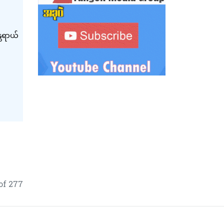
တရာယ်
of 277