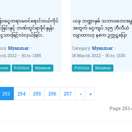
ငံခြားငွေတရားမဝင်ရောင်းဝယ်ကိုင်
ယခု ဘဏ္ဍာနှစ် သဘာဝဘေးအန္
ြင်းနှင့် ဘဏ်တွင်ရာခိုင်နှုန်း
အတွက် ငွေကျပ် ၁၃၅ ဘီလီယံ
ေသားဖြင့်လဲလှယ်ခြင်း
လျာထားဟု နစက ဥက္ကဋ္ဌပြော
ဝင် ငွေကြေးဈေးကွက်
ory:
Myanmar
Category:
Myanmar
ိမ်မှုအား ထိခိုက်စေသော
rch 2022
Hits: 1385
18 March 2022
Hits: 1330
ွက်မှုများကို တိုင်ကြားနိုင်
င်းသတင်းထုတ်ပြန်
ness
Politics
Myamar
Politics
Myamar
253
254
255
256
257
Page 253 