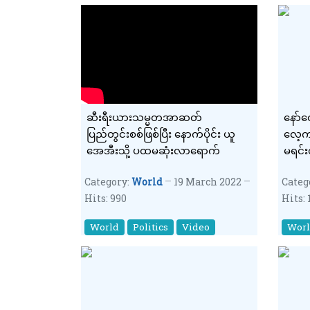
ဆီးရီးယားသမ္မတအာဆတ်
နော်ဝ
ပြည်တွင်းစစ်ဖြစ်ပြီး နောက်ပိုင်း ယူ
လေ့က
အေအီးသို့ ပထမဆုံးလာရောက်
မရင်
ကျ
Category:
World
19 March 2022
Categ
Hits: 990
Hits: 
World
Politics
Video
Wor