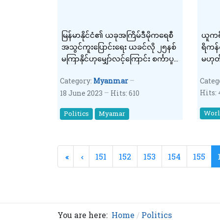
မြန်မာနိုင်ငံ၏ ယခုအကြိမ်ဒီမိုကရေစီ
ယူကရိ
အသွင်ကူးပြောင်းရေး ယခင်လို ၂၅နစ်
ရိကန
မကြာနိုင်ဟုမျှော်လင့်ကြောင်း စင်္ကာပူ
မဟုတ်
နိုင်ငံခြားရေးဝန်ကြီးပြောကြာ
Category:
Myanmar
Categ
Hits:
18 June 2023
Hits: 610
Wor
Politics
Myamar
151
152
153
154
155
You are here:
Home
Politics