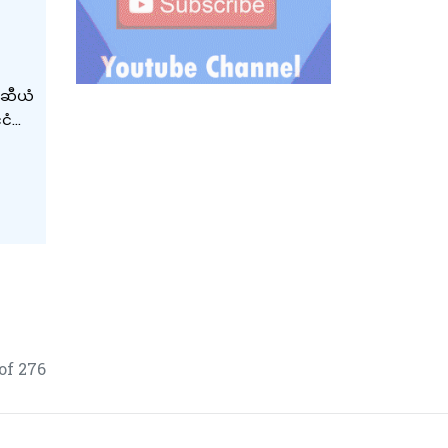
်ငံ
of 276