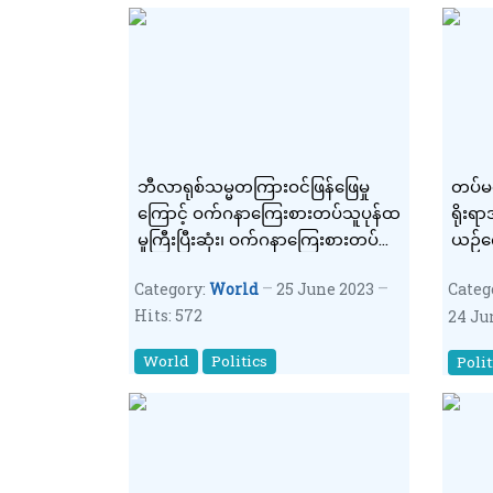
ဘီလာရုစ်သမ္မတကြားဝင်ဖြန်ဖြေမှု
တပ်မ
ကြောင့် ဝက်ဂနာကြေးစားတပ်သူပုန်ထ
ရိုးရ
မှုကြီးပြီးဆုံး၊ ဝက်ဂနာကြေးစားတပ်
ယဉ်က
အကြီး အကဲ ရုရှားမှ ထွက်ပြီးဘီလာရု
ပြီး 
Category:
World
25 June 2023
Categ
စ်တွင်နေထိုင်မည်
ဗိုလ်ခ
Hits: 572
24 Ju
ကြား
World
Politics
Polit