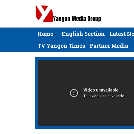
Home
English Section
Latest N
TV Yangon Times
Partner Media