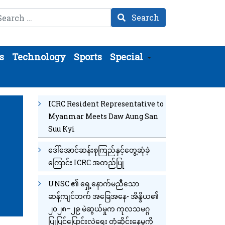
arch
Search
s
Technology
Sports
Special
ICRC Resident Representative to
Myanmar Meets Daw Aung San
Suu Kyi
ဒေါ်အောင်ဆန်းစုကြည်နှင့်တွေ့ဆုံခဲ့
ကြောင်း ICRC အတည်ပြု
UNSC ၏ ရှေ့နောက်မညီသော
ဆန့်ကျင်ဘက် အခြေအနေ- အိန္ဒိယ၏
၂၀၂၈–၂၉ မဲဆွယ်မှုက ကုလသမဂ္ဂ
ပြုပြင်ပြောင်းလဲရေး တုံ့ဆိုင်းနေမှုကို