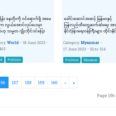
န်း နေတိုးကို ဝင်ရောက်ဖို့ အမေ
ခေါင်းဆောင်အဆင့် မြန်မာနှင့်
်က လွယ်အောင်လုပ်ပေးမှာ
ပြန်လည်ထိတွေ့ဆက်ဆံရေး အာဆီယံ
ဟု သမ္မတ ဂျိုးဘိုင်ဒင်ပြော
နိုင်ငံခြားရေးဝန်ကြီးများ ထိုင်းနိုင
တွင် မနက်ဖန် အလွတ်သဘော
ory:
World
18 June 2023
Category:
Myanmar
ဆွေးနွေးရန်ရှိ
 463
17 June 2023
Hits: 514
ld
Politics
Politics
Myamar
156
157
158
159
160
Page 156 