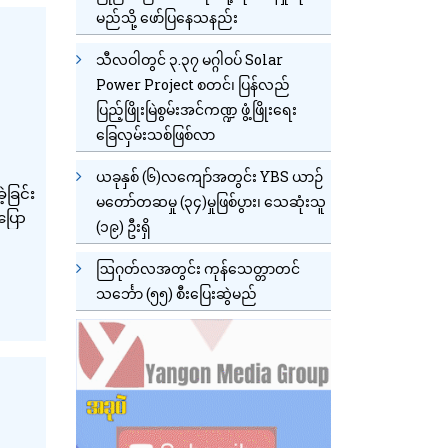
မည်သို့ ဖော်ပြနေသနည်း
သီလဝါတွင် ၃.၃၇ မဂ္ဂါဝပ် Solar
Power Project စတင်၊ ပြန်လည်
ပြည့်ဖြိုးမြဲစွမ်းအင်ကဏ္ဍ ဖွံ့ဖြိုးရေး
ခြေလှမ်းသစ်ဖြစ်လာ
ယခုနှစ် (၆)လကျော်အတွင်း YBS ယာဉ်
ဲ့ခြင်း
မတော်တဆမှု (၃၄)မှုဖြစ်ပွား၊ သေဆုံးသူ
းပြော
(၁၉) ဦးရှိ
ဩဂုတ်လအတွင်း ကုန်သေတ္တာတင်
သင်္ဘော (၅၅) စီးပြေးဆွဲမည်