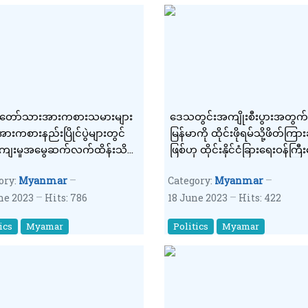
တော်သားအားကစားသမားများ
ဒေသတွင်းအကျိုးစီးပွားအတွက်
ာအားကစားနည်းပြိုင်ပွဲများတွင်
မြန်မာကို ထိုင်းဖိုရမ်သို့ဖိတ်ကြားခ
ျေးမှုအမွေဆက်လက်ထိန်းသိမ်း
ဖြစ်ဟု ထိုင်းနိုင်ငံခြားရေးဝန်ကြီ
ရွှေတံဆိပ်ဆုများရယူပေးခဲ့ဟု
ory:
Myanmar
Category:
Myanmar
ျူပ်မှူးကြီးမင်းအောင်လှိုင်ပြော
ne 2023
Hits: 786
18 June 2023
Hits: 422
ics
Myamar
Politics
Myamar