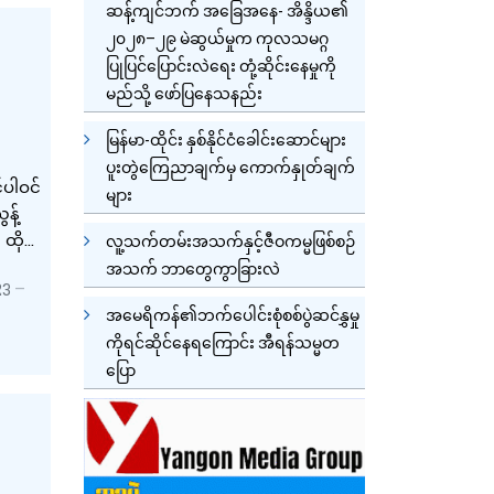
ဆန့်ကျင်ဘက် အခြေအနေ- အိန္ဒိယ၏
၂၀၂၈–၂၉ မဲဆွယ်မှုက ကုလသမဂ္ဂ
ပြုပြင်ပြောင်းလဲရေး တုံ့ဆိုင်းနေမှုကို
မည်သို့ ဖော်ပြနေသနည်း
မြန်မာ-ထိုင်း နှစ်နိုင်ငံခေါင်းဆောင်များ
ပူးတွဲကြေညာချက်မှ ကောက်နှုတ်ချက်
်ပါဝင်
များ
န့်
ထိုင်း
လူ့သက်တမ်းအသက်နှင့်ဇီဝကမ္မဖြစ်စဉ်
အသက် ဘာတွေကွာခြားလဲ
23
အမေရိကန်၏ဘက်ပေါင်းစုံစစ်ပွဲဆင်နွှမှု
ကိုရင်ဆိုင်နေရကြောင်း အီရန်သမ္မတ
ပြော