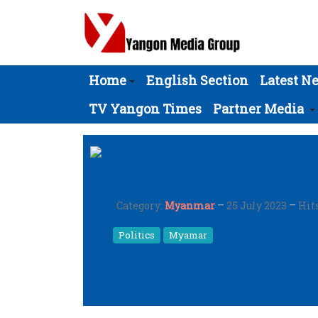
Home
English Section
Latest N
TV Yangon Times
Partner Media
Category:
Myanmar
25 July 2023
Hits
Politics
Myamar