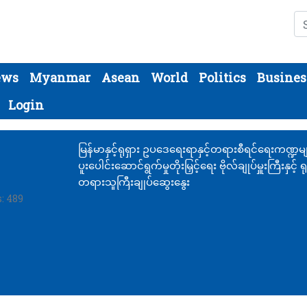
Se
ews
Myanmar
Asean
World
Politics
Busines
Login
မြန်မာနှင့်ရုရှား ဥပဒေရေးရာနှင့်တရားစီရင်ရေးကဏ္ဍမ
ပူးပေါင်းဆောင်ရွက်မှုတိုးမြှင့်ရေး ဗိုလ်ချုပ်မှူးကြီးနှင့် ရု
တရားသူကြီးချုပ်ဆွေးနွေး
: 489