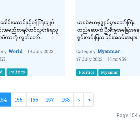
ေါင်းဆောင်နှင့်ဝန်ကြီးချုပ်
မာရဝိဇယဗုဒ္ဓရုပ်ပွားတော်ကြီး
်းအမည်စာရင်တင်သွင်းခံရသူ
တည်ဆောက်ပြီးစီးမှုအခြေအနေ
ာပီတာကို လွှတ်တော်
ရှင်းလင်းပြသခြင်းအခမ်းအနား
လှယ်အဖြစ် မှ ဆိုင်းငံ့
နိုင်ငံတော်သမ္မတ(ငြိမ်း)ဦးသိန်းစိန်
ory:
World
19 July 2023
Category:
Myanmar
်း ထိုင်းဖွဲ့စည်းပုံအခြေခံဥပဒေ
ယာယီသမ္မတ ဦးမြင့်ဆွေတို့တက
621
17 July 2023
Hits: 959
းကဆုံးဖြတ်
ရောက်
ld
Politics
Politics
Myamar
154
155
156
157
158
Page 154 