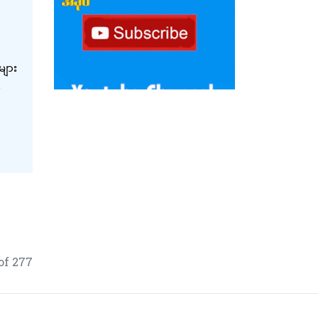
များ
နှင့်
်
of 277