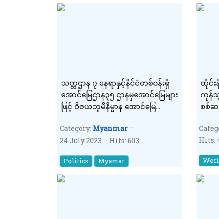
သတ္တဌာန ၇ နေရာနှင့်နိင်ငံတစ်ဝန်းရှိ
ထိုင်
အောင်မြေဌာန၃၅ ဌာနမှအောင်မြေများ
ကုန်သ
ဖြင့် ဝိဇယဘူမိနိမ္မာန အောင်မြေ
စစ်ဆင
တည်ထား
ပေါင်
Category:
Myanmar
Categ
မျိုးစ
Hits:
24 July 2023
Hits: 603
ရဲချုပ
Wor
Politics
Myamar