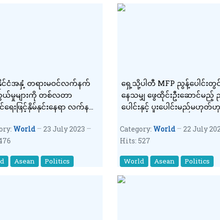
းနိုင်ငံအနှံ့ တရားမဝင်လက်နက်
ရှေ့သို့ပါတီ MFP ညွန့်ပေါင်းတွင
ွယ်မှုများကို တစ်လတာ
နေသမျှ ဖွေထိုင်းဦးဆောင်မည့် ညွ
်ရေးဖြင့်နှိမ်နှင်းနေရာ လက်နက်
ပေါင်းနှင့် ပူးပေါင်းမည်မဟုတ်ဟု 
း ၉၁၁ လက်နှင့်ခဲယမ်းမီးကျောက်
နိုင်ငံရေးပါတီ(၄)ခုက ကြေညာ
ory:
World
23 July 2023
Category:
World
22 July 20
ုံ ၄၄,၅၄၀ ဖမ်းဆီးရမိဟု ထိုင်းဒု
 476
Hits: 527
်ပြော
ld
Asean
Politics
World
Asean
Politics