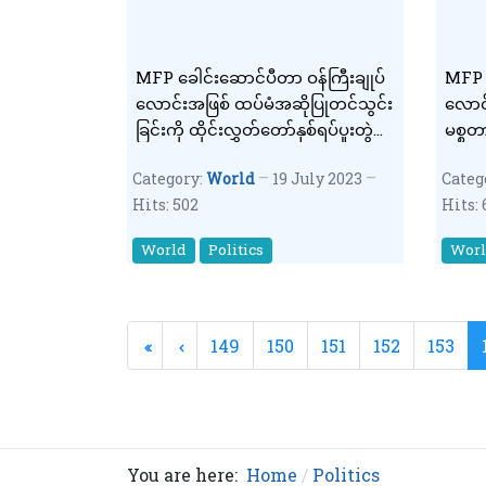
MFP ခေါင်းဆောင်ပီတာ ဝန်ကြီးချုပ်
MFP ခ
လောင်းအဖြစ် ထပ်မံအဆိုပြုတင်သွင်း
လောင
ခြင်းကို ထိုင်းလွှတ်တော်နှစ်ရပ်ပူးတွဲ
မစ္စတ
အစည်း အဝေးက လက်မခံကြောင်း မဲ
ကိုယ်စား
Category:
World
19 July 2023
Categ
ဖြင့် ပယ်ချ
ကြောင
Hits: 502
Hits: 
ခုံရုံ
World
Politics
Wor
149
150
151
152
153
You are here:
Home
Politics