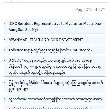
Page 275 of 277
ICRC Resident Representative to Myanmar Meets Daw
Aung San Suu Kyi
MYANMAR–THAILAND JOINT STATEMENT
ဒေါ်အောင်ဆန်းစုကြည်နှင့်တွေ့ဆုံခဲ့ကြောင်း ICRC အတည်ပြု
UNSC ၏ ရှေ့နောက်မညီသော ဆန့်ကျင်ဘက် အခြေအနေ-
အိန္ဒိယ၏ ၂၀၂၈–၂၉ မဲဆွယ်မှုက ကုလသမဂ္ဂ ပြုပြင်ပြောင်းလဲရေး
တုံ့ဆိုင်းနေမှုကို မည်သို့ ဖော်ပြနေသနည်း
မြန်မာ-ထိုင်း နှစ်နိုင်ငံခေါင်းဆောင်များ ပူးတွဲကြေညာချက်မှ ကောက်
နှုတ်ချက်များ
လူ့သက်တမ်းအသက်နှင့်ဇီဝကမ္မဖြစ်စဉ်အသက် ဘာတွေကွာခြားလဲ