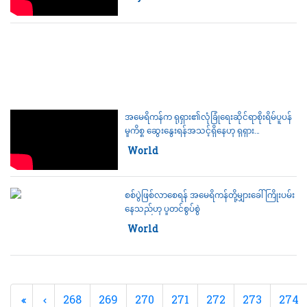
အမေရိကန်က ရုရှား၏လုံခြုံရေးဆိုင်ရာစိုးရိမ်ပူပန်
မှုကိစ္စ ဆွေးနွေးရန်အသင့်ရှိနေဟု ရုရှား
နိုင်ငံခြားရေးဝန်ကြီးပြော
Category:
World
စစ်ပွဲဖြစ်လာစေရန် အမေရိကန်တို့မျှားခေါ်ကြိုးပမ်း
နေသည်ဟု ပူတင်စွပ်စွဲ
Category:
World
268
269
270
271
272
273
274