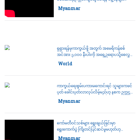
လျှောက်ထား
Category:
Myanmar
ရုရှားရန်မှကာကွယ်ဖို့ အတွက် အမေရိကန်စစ်
အင်အား ၃,၀၀၀ နီးပါးကို အရှေ့ဥရောပသို့စေလွှတ်
ရန် ဘိုင်ဒန်အမိန့်ပေးလိုက်ပြီ
Category:
World
ကာကွယ်ရေးစွမ်းပကားမကောင်းရင် သူများကဖင်
ပုတ် ခေါင်းပုတ်လာလုပ်လိမ့်မည်ဟု နစက ဥက္ကဌ
ပြောကြား
Category:
Myanmar
ကော်မတီဝင်သစ်များ ရွေးချယ်ခြင်းမှာ
ရွေးကောက်ပွဲ ကြိုတင်ပြင်ဆင်မှုမဟုတ်ဟု
ဒေါက်တာနန္ဒာလှမြင့်ပြောကြား
Category:
Myanmar