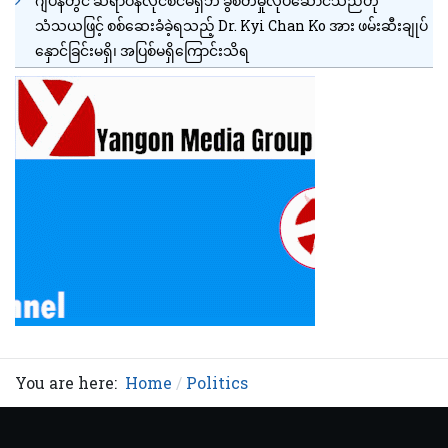
ဂျပန်တွင် ဆရာဝန်လိုင်စင်မရှိဘဲ ခွဲစိတ်မှုလုပ်ဆောင်သည်ဟု
သံသယဖြင့် စစ်ဆေးခံခဲ့ရသည့် Dr. Kyi Chan Ko အား ဖမ်းဆီးချုပ်
နှောင်ခြင်းမရှိ၊ အပြစ်မရှိကြောင်းသိရ
You are here:
Home
Politics