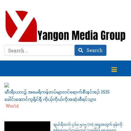
Search
Search
ဆီးရီးယား၌ အမေရိကန်တပ်များဝင်ရောက်စီးနင်းစဉ် ISIS
ခေါင်းဆောင်ကူရိုင်ရှီ ကိုယ့်ကိုယ်ကိုအဆုံးစီရင်သွား
Category:
World
ချယ်ရီထက် ပုဒ်မ ၅၀၅ (က) အမှုအတွက် ဖုန်းကို
စစ်ဆေးမည့်ကျွမ်းကျင်သူခေါ်ရန် ရှေ့နေများ