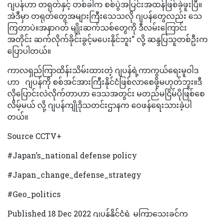
ဂျပန်ဟာ တရုတ်နှင့် တစ်ခါက စစ်ပွဲအပြင်းအထန်ဖြစ်ခဲ့ဖူးပြီ။
အဲဒီမှာ တရုတ်တွေအများကြီးသေသလို ဂျပန်တွေလည်း သေ
ကြတာပဲ။အနာဂတ် မျိုးဆက်သစ်တွေကို ဒီလမ်းကြောင်း
အတိုင်း ဆက်လိုက်ခိုင်းခွင့်မပေးနိုင်ဘူး” လို့ ဆန္ဒပြသူတစ်ဦးက
ပြောပါတယ်။
ကာလရှည်ကြာထိန်းသိမ်းထားတဲ့ ဂျပန်ရဲ့ကာကွယ်ရေးမူဝါဒ
ဟာ ဂျပန်ကို စစ်အင်အားကြီးနိုင်ငံဖြစ်လာစေဖို့မဟုတ်ဘူး။ဒီ
လိုပြောင်းလဲလိုက်တာဟာ ဒေသအတွင်း မတည်မငြိမ်ပိုဖြစ်စေ
လိမ့်မယ် လို့ ဂျပန်ကျိုဒိုသတင်းဌာနက ဝေဖန်ရေးသားခဲ့ပါ
တယ်။
Source CCTV+
#Japan’s_national defense policy
#Japan_change_defense_strategy
#Geo_politics
Published 18 Dec 2022 ဂျပန်နိုင်ငံရဲ့ မကြာသေးခင်က