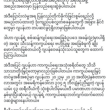
ကာကွယ်ရေးမြှင့်တင်မှုအစီအစဉ်တွေကို အစိုးရအဖွဲ့
အစည်းအဝေးမှာ ပြန်လည်ရေးဆွဲခဲ့ပါတယ်။
အဲဒီပြောင်းလဲမှုအရ ပြန်လည်တိုက်ခိုက်ခြင်းစွမ်းရည်လို့
အမည်တပ်ထားတဲ့ ဒုံးကျည်ပစ်လွှတ်စခန်းတွေကို အခြား နိုင်ငံ
တွေမှာ ဂျပန်ဟာ တပ်ဆင်ခွင့်ရှိလာမှာဖြစ်ပါတယ်။
ဒါဟာ ဂျပန်ရဲ့ စစ်ဆန့်ကျင်ရေးအခြေခံဥပဒေ အခန်း(၉)မှာပါရှိ
တဲ့ အထူး သီးသန့်ကာကွယ်ရေး ဗဟိုပြုမှု အခြေခံမူကို ချိုး
ဖောက်တာဖြစ်တယ်လို့ ဂျပန်ဝေဖန်သုံးသပ်သူတွေက ထောက်
ပြကြပါတယ်။
အဲဒီအပြင် ဂျပန်ဟာ ကာကွယ်ရေးအသုံးစရိတ်တွေ သိသိ
သာသာတိုးမြှင့်တော့မှာလည်းဖြစ်ပါတယ်။ ကာကွယ်ရေးမြှင့်
တင်မှုအစီအစဉ်မှာ ဂျပန်ဟာ ၂၀၂၃မှ ၂၀၂၇ အထိ(၅)နှစ်တာက
လာအတွင်း အမေရိကန်ဒေါ်လာ ၃၁၄.၅ ဘီလျံနှင့်ညီမျှတဲ့ ဂျပန်
ယမ်း ၄၃ ထရီလီယံကို သုံးစွဲပါလိမ့်မယ်။ဒီ ပမာဏဟာ လာမယ့်
နှစ်မှာပြီးဆုံးမယ့် ဂျပန်ရဲ့ ကာကွယ်ရေးဘတ်ဂျက်ထက်တောင်
၁ဆခွဲများနေပါတယ်။