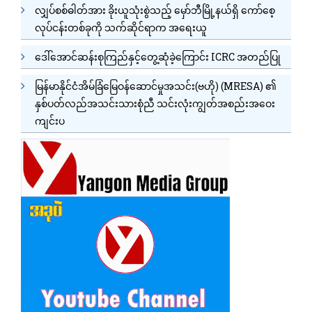
လျှပ်စစ်ဓါတ်အား ခိုးယူသုံးစွဲသည့် မှော်ဘီမြို့နယ်ရှိ ကော်စေ့
လုပ်ငန်းတစ်ခုကို သက်ဆိုင်ရာက အရေးယူ
ဒေါ်အောင်ဆန်းစုကြည်နှင့်တွေ့ဆုံခဲ့ကြောင်း ICRC အတည်ပြု
မြန်မာနိုင်ငံအိမ်ခြံမြေဝန်ဆောင်မှုအသင်း(ဗဟို) (MRESA) ၏
နှစ်ပတ်လည်အသင်းသားစုံညီ သင်းလုံးကျွတ်အစည်းအဝေး
ကျင်းပ