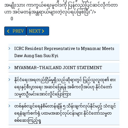
အမျိုးသား ကာကွယ်ရေးမူဝါဒကို ပြန်လည်ပြင်ဆင်လိုက်တာ
ဟာ အင်မတန်အန္တရာယ်များတဲ့လုပ်ရပ်ဖြစ်ပြီး"/>
0
PREVIOUS ARTICLE: ရုရှားကာကွယ်ရေးဝန်ကြီး ယူကရိန်းရှိရုရှားစစ်တ
NEXT ARTICLE: ငါးမမျှားရမနေနိုင်ဖြစ်နေသည့် ခင်ပွန်းဖြစ်
PREV
NEXT
ICRC Resident Representative to Myanmar Meets
Daw Aung San Suu Kyi
MYANMAR–THAILAND JOINT STATEMENT
နိုင်ငံရေးအရတည်ငြိမ်မှုရှိသည်ဆိုရာတွင် ပြည်သူလူထု၏ စား
ရေးနှင့်စီးပွားရေး အဆင်ပြေရန် အဓိကလိုအပ်ဟု နိုင်ငံတော်
သမ္မတဦးမင်းအောင်လှိုင်ပြောကြား
တစ်နှစ်လျင်ရေနံစိမ်းတန်ချိန် ၅ သိန်းချက်လုပ်နိုင်မည့် သံလျင်
ရေနံချက်စက်ရုံ ပထမအဆင့်လုပ်ငန်းများ နိုင်ငံတော်သမ္မတ
စစ်ဆေးကြည့်ရှု