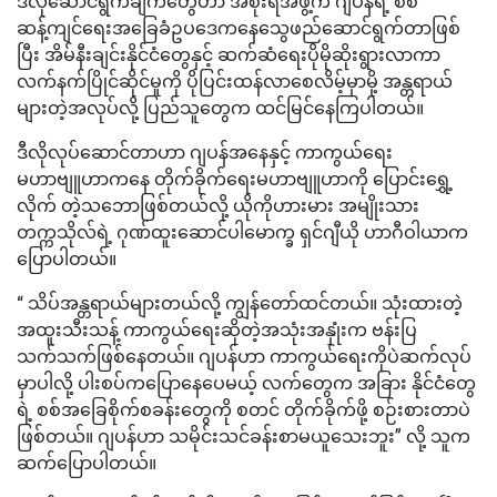
ဒီလိုဆောင်ရွက်ချက်တွေဟာ အစိုးရအဖွဲ့က ဂျပန်ရဲ့ စစ်
ဆန့်ကျင်ရေးအခြေခံဥပဒေကနေသွေဖည်ဆောင်ရွက်တာဖြစ်
ပြီး အိမ်နီးချင်းနိုင်ငံတွေနှင့် ဆက်ဆံရေးပိုမိုဆိုးရွားလာကာ
လက်နက်ပြိုင်ဆိုင်မှုကို ပိုပြင်းထန်လာစေလိမ့်မှာမို့ အန္တရာယ်
များတဲ့အလုပ်လို့ ပြည်သူတွေက ထင်မြင်နေကြပါတယ်။
ဒီလိုလုပ်ဆောင်တာဟာ ဂျပန်အနေနှင့် ကာကွယ်ရေး
မဟာဗျူဟာကနေ တိုက်ခိုက်ရေးမဟာဗျူဟာကို ပြောင်းရွှေ့
လိုက် တဲ့သဘောဖြစ်တယ်လို့ ယိုကိုဟားမား အမျိုးသား
တက္ကသိုလ်ရဲ့ ဂုဏ်ထူးဆောင်ပါမောက္ခ ရှင်ဂျီယို ဟာဂီဝါယာက
ပြောပါတယ်။
“ သိပ်အန္တရာယ်များတယ်လို့ ကျွန်တော်ထင်တယ်။ သုံးထားတဲ့
အထူးသီးသန့် ကာကွယ်ရေးဆိုတဲ့အသုံးအနှုံးက ဗန်းပြ
သက်သက်ဖြစ်နေတယ်။ ဂျပန်ဟာ ကာကွယ်ရေးကိုပဲဆက်လုပ်
မှာပါလို့ ပါးစပ်ကပြောနေပေမယ့် လက်တွေက အခြား နိုင်ငံတွေ
ရဲ့ စစ်အခြေစိုက်စခန်းတွေကို စတင် တိုက်ခိုက်ဖို့ စဉ်းစားတာပဲ
ဖြစ်တယ်။ ဂျပန်ဟာ သမိုင်းသင်ခန်းစာမယူသေးဘူး” လို့ သူက
ဆက်ပြောပါတယ်။