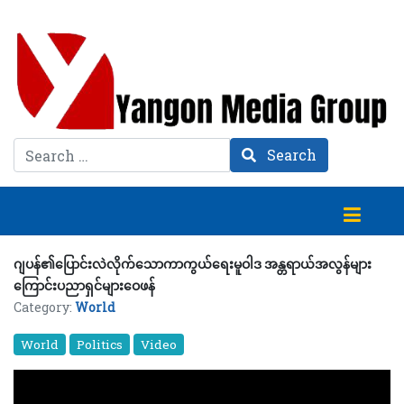
Search
Search
ဂျပန်၏ပြောင်းလဲလိုက်သောကာကွယ်ရေးမူဝါဒ အန္တရာယ်အလွန်များ
ကြောင်းပညာရှင်များဝေဖန်
Category:
World
World
Politics
Video