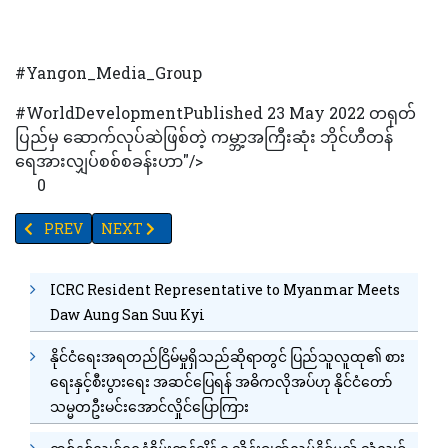
#Yangon_Media_Group
#WorldDevelopmentPublished 23 May 2022 တရုတ်
ပြည်မှ ဆောက်လုပ်ဆဲဖြစ်တဲ့ ကမ္ဘာ့အကြီးဆုံး ဘိုင်ဟီတန်
ရေအားလျှပ်စစ်စခန်းဟာ"/>
0
PREVIOUS ARTICLE: ကိုဗစ်လူနာတွေမှာ အန်တဆစ်ဆေးဖြင့် ရောင်ရမ်းခြင
NEXT ARTICLE: ထိုင်ဝမ်ကိစ္စ အမေရိကန်နှင့် တရုတ်တို့ 
PREV
NEXT
ICRC Resident Representative to Myanmar Meets
Daw Aung San Suu Kyi
နိုင်ငံရေးအရတည်ငြိမ်မှုရှိသည်ဆိုရာတွင် ပြည်သူလူထု၏ စား
ရေးနှင့်စီးပွားရေး အဆင်ပြေရန် အဓိကလိုအပ်ဟု နိုင်ငံတော်
သမ္မတဦးမင်းအောင်လှိုင်ပြောကြား