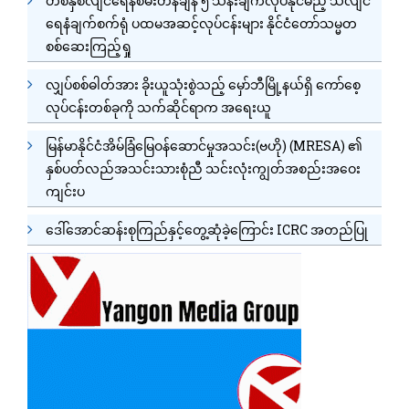
တစ်နှစ်လျင်ရေနံစိမ်းတန်ချိန် ၅ သိန်းချက်လုပ်နိုင်မည့် သံလျင်
ရေနံချက်စက်ရုံ ပထမအဆင့်လုပ်ငန်းများ နိုင်ငံတော်သမ္မတ
စစ်ဆေးကြည့်ရှု
လျှပ်စစ်ဓါတ်အား ခိုးယူသုံးစွဲသည့် မှော်ဘီမြို့နယ်ရှိ ကော်စေ့
လုပ်ငန်းတစ်ခုကို သက်ဆိုင်ရာက အရေးယူ
မြန်မာနိုင်ငံအိမ်ခြံမြေဝန်ဆောင်မှုအသင်း(ဗဟို) (MRESA) ၏
နှစ်ပတ်လည်အသင်းသားစုံညီ သင်းလုံးကျွတ်အစည်းအဝေး
ကျင်းပ
ဒေါ်အောင်ဆန်းစုကြည်နှင့်တွေ့ဆုံခဲ့ကြောင်း ICRC အတည်ပြု