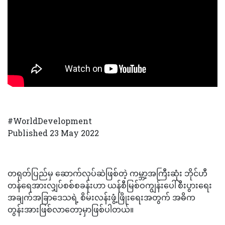
#WorldDevelopment
Published 23 May 2022
တရုတ်ပြည်မှ ဆောက်လုပ်ဆဲဖြစ်တဲ့ ကမ္ဘာ့အကြီးဆုံး ဘိုင်ဟီ
တန်ရေအားလျှပ်စစ်စခန်းဟာ ယန်စီမြစ်ဝကျွန်းပေါ်စီးပွားရေး
အချက်အခြာဒေသရဲ့ စိမ်းလန်းဖွံ့ဖြိုးရေးအတွက် အဓိက
တွန်းအားဖြစ်လာတော့မှာဖြစ်ပါတယ်။