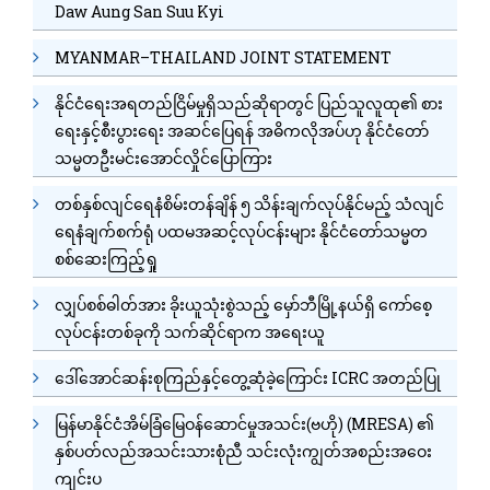
Daw Aung San Suu Kyi
MYANMAR–THAILAND JOINT STATEMENT
နိုင်ငံရေးအရတည်ငြိမ်မှုရှိသည်ဆိုရာတွင် ပြည်သူလူထု၏ စား
ရေးနှင့်စီးပွားရေး အဆင်ပြေရန် အဓိကလိုအပ်ဟု နိုင်ငံတော်
သမ္မတဦးမင်းအောင်လှိုင်ပြောကြား
တစ်နှစ်လျင်ရေနံစိမ်းတန်ချိန် ၅ သိန်းချက်လုပ်နိုင်မည့် သံလျင်
ရေနံချက်စက်ရုံ ပထမအဆင့်လုပ်ငန်းများ နိုင်ငံတော်သမ္မတ
စစ်ဆေးကြည့်ရှု
လျှပ်စစ်ဓါတ်အား ခိုးယူသုံးစွဲသည့် မှော်ဘီမြို့နယ်ရှိ ကော်စေ့
လုပ်ငန်းတစ်ခုကို သက်ဆိုင်ရာက အရေးယူ
ဒေါ်အောင်ဆန်းစုကြည်နှင့်တွေ့ဆုံခဲ့ကြောင်း ICRC အတည်ပြု
မြန်မာနိုင်ငံအိမ်ခြံမြေဝန်ဆောင်မှုအသင်း(ဗဟို) (MRESA) ၏
နှစ်ပတ်လည်အသင်းသားစုံညီ သင်းလုံးကျွတ်အစည်းအဝေး
ကျင်းပ