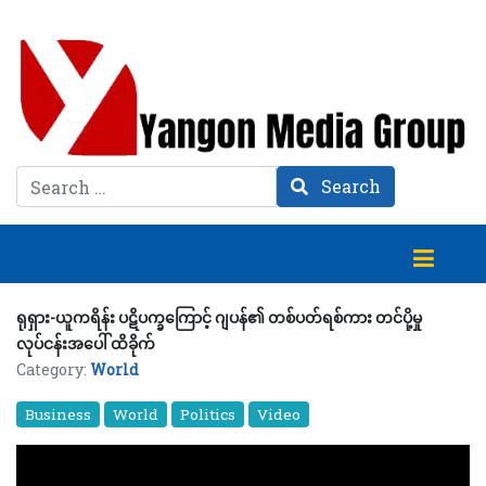
Search
Search
ရုရှား-ယူကရိန်း ပဋိပက္ခကြောင့် ဂျပန်၏ တစ်ပတ်ရစ်ကား တင်ပို့မှု
လုပ်ငန်းအပေါ် ထိခိုက်
Category:
World
Business
World
Politics
Video