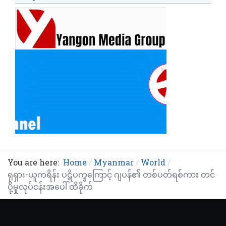
You are here:
Home
Myanmar
World
ရုရှား-ယူကရိန်း ပဋိပက္ခကြောင့် ဂျပန်၏ တစ်ပတ်ရစ်ကား တင်
ပို့မှုလုပ်ငန်းအပေါ် ထိခိုက်