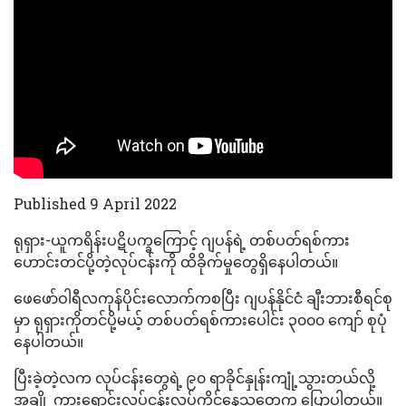
Published 9 April 2022
ရုရှား-ယူကရိန်းပဋိပက္ခကြောင့် ဂျပန်ရဲ့ တစ်ပတ်ရစ်ကား
ဟောင်းတင်ပို့တဲ့လုပ်ငန်းကို ထိခိုက်မှုတွေရှိနေပါတယ်။
ဖေဖော်ဝါရီလကုန်ပိုင်းလောက်ကစပြီး ဂျပန်နိုင်ငံ ချီးဘားစီရင်စု
မှာ ရုရှားကိုတင်ပို့မယ့် တစ်ပတ်ရစ်ကားပေါင်း ၃၀၀၀ ကျော် စုပုံ
နေပါတယ်။
ပြီးခဲ့တဲ့လက လုပ်ငန်းတွေရဲ့ ၉၀ ရာခိုင်နှုန်းကျုံ့သွားတယ်လို့
အချို့ ကားရောင်းလုပ်ငန်းလုပ်ကိုင်နေသူတွေက ပြောပါတယ်။