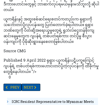
ဒီကားဟောင်းတွေနှင့် ဘာဆက်လုပ်ရမယ်မှန်းမသိဘူးလို့ ဆိုပါ
တယ်။
ယူကရိန်းနှင့် အထူးစစ်ဆင်ရေးစတင်ကတည်းက ရုရှားကို
သင်္ဘောတင်ပို့လုပ်ငန်းတွေ ပြတ်တောက်ခဲ့ရပါတယ်။ ရုရှား
ဘဏ်တွေကို ပိတ်ဆို့အရေးယူမှုတွေရဲ့ ရူဘဲလ်ငွေတန်ဖိုးကျ
ဆင်းနေမှုတွေက ဂျပန်ရဲ့ တစ်ပတ်ရစ်ကား တင်ပို့မှု စီးပွား
ဝန်းကျင်ကို ပိုမိုဆိုးရွားနေစေတာဖြစ်ပါတယ်။
Source CMG
Published 9 April 2022 ရုရှား-ယူကရိန်းပဋိပက္ခကြောင့်
ဂျပန်ရဲ့ တစ်ပတ်ရစ်ကားဟောင်းတင်ပို့တဲ့လုပ်ငန်းကို ထိခိုက်မှု
တွေရှိနေပါတယ်။ "/>
0
PREVIOUS ARTICLE: “ကိဗ်”ကာကွယ်ရေးတွင် သက်သေအဖြစ် ကျန်ရစ်ခဲ့
NEXT ARTICLE: ကျောင်းကိုခြေကျင်သွား၍ပင်မရအောင်
PREV
NEXT
ICRC Resident Representative to Myanmar Meets