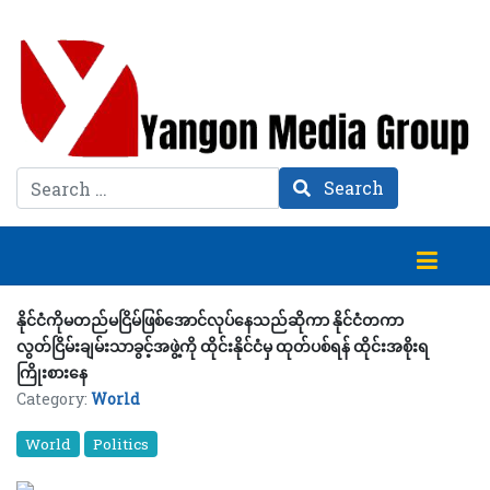
Search
Search
နိုင်ငံကိုမတည်မငြိမ်ဖြစ်အောင်လုပ်နေသည်ဆိုကာ နိုင်ငံတကာ
လွတ်ငြိမ်းချမ်းသာခွင့်အဖွဲ့ကို ထိုင်းနိုင်ငံမှ ထုတ်ပစ်ရန် ထိုင်းအစိုးရ
ကြိုးစားနေ
Category:
World
World
Politics