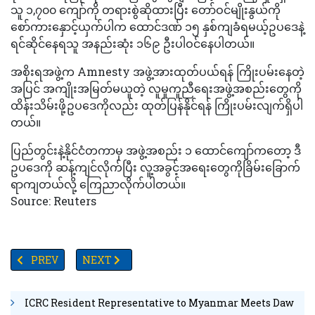
သူ ၁,၇၀၀ ကျော်ကို တရားစွဲဆိုထားပြီး တော်ဝင်မျိုးနွယ်ကို
စော်ကားနှောင့်ယှက်ပါက ထောင်ဒဏ် ၁၅ နှစ်ကျခံရမယ့်ဥပဒေနဲ့
ရင်ဆိုင်နေရသူ အနည်းဆုံး ၁၆၉ ဦးပါဝင်နေပါတယ်။
အစိုးရအဖွဲ့က Amnesty အဖွဲ့အားထုတ်ပယ်ရန် ကြိုးပမ်းနေတဲ့
အပြင် အကျိုးအမြတ်မယူတဲ့ လူမှုကူညီရေးအဖွဲ့အစည်းတွေကို
ထိန်းသိမ်းဖို့ဥပဒေကိုလည်း ထုတ်ပြန်နိုင်ရန် ကြိုးပမ်းလျက်ရှိပါ
တယ်။
ပြည်တွင်းနဲ့နိုင်ငံတကာမှ အဖွဲ့အစည်း ၁ ထောင်ကျော်ကတော့ ဒီ
ဥပဒေကို ဆန့်ကျင်လိုက်ပြီး လူ့အခွင့်အရေးတွေကိုခြိမ်းခြောက်
ရာကျတယ်လို့ ကြေညာလိုက်ပါတယ်။
Source: Reuters
PREVIOUS ARTICLE: ပူးတွဲစစ်ရေးလေ့ကျင့်မှုပြုလုပ်ပြီး ရုရှားနှင့်ဘီလာရု
NEXT ARTICLE: မျောက်သတ္တဝါများနှင့် စမ်းသပ်ကြည့်ရာမ
PREV
NEXT
ICRC Resident Representative to Myanmar Meets Daw