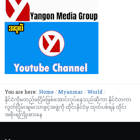
You are here:
Home
Myanmar
World
နိုင်ငံကိုမတည်မငြိမ်ဖြစ်အောင်လုပ်နေသည်ဆိုကာ နိုင်ငံတကာ
လွတ်ငြိမ်းချမ်းသာခွင့်အဖွဲ့ကို ထိုင်းနိုင်ငံမှ ထုတ်ပစ်ရန် ထိုင်း
အစိုးရကြိုးစားနေ