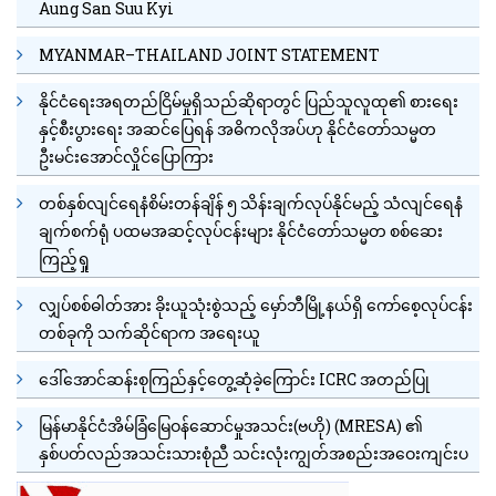
Aung San Suu Kyi
MYANMAR–THAILAND JOINT STATEMENT
နိုင်ငံရေးအရတည်ငြိမ်မှုရှိသည်ဆိုရာတွင် ပြည်သူလူထု၏ စားရေး
နှင့်စီးပွားရေး အဆင်ပြေရန် အဓိကလိုအပ်ဟု နိုင်ငံတော်သမ္မတ
ဦးမင်းအောင်လှိုင်ပြောကြား
တစ်နှစ်လျင်ရေနံစိမ်းတန်ချိန် ၅ သိန်းချက်လုပ်နိုင်မည့် သံလျင်ရေနံ
ချက်စက်ရုံ ပထမအဆင့်လုပ်ငန်းများ နိုင်ငံတော်သမ္မတ စစ်ဆေး
ကြည့်ရှု
လျှပ်စစ်ဓါတ်အား ခိုးယူသုံးစွဲသည့် မှော်ဘီမြို့နယ်ရှိ ကော်စေ့လုပ်ငန်း
တစ်ခုကို သက်ဆိုင်ရာက အရေးယူ
ဒေါ်အောင်ဆန်းစုကြည်နှင့်တွေ့ဆုံခဲ့ကြောင်း ICRC အတည်ပြု
မြန်မာနိုင်ငံအိမ်ခြံမြေဝန်ဆောင်မှုအသင်း(ဗဟို) (MRESA) ၏
နှစ်ပတ်လည်အသင်းသားစုံညီ သင်းလုံးကျွတ်အစည်းအဝေးကျင်းပ