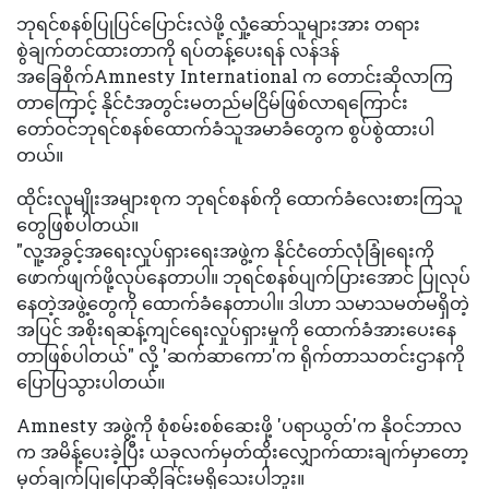
ဘုရင်စနစ်ပြုပြင်ပြောင်းလဲဖို့ လှုံ့ဆော်သူများအား တရား
စွဲချက်တင်ထားတာကို ရပ်တန့်ပေးရန် လန်ဒန်
အခြေစိုက်Amnesty International က တောင်းဆိုလာကြ
တာကြောင့် နိုင်ငံအတွင်းမတည်မငြိမ်ဖြစ်လာရကြောင်း
တော်ဝင်ဘုရင်စနစ်ထောက်ခံသူအမာခံတွေက စွပ်စွဲထားပါ
တယ်။
ထိုင်းလူမျိုးအများစုက ဘုရင်စနစ်ကို ထောက်ခံလေးစားကြသူ
တွေဖြစ်ပါတယ်။
"လူ့အခွင့်အရေးလှုပ်ရှားရေးအဖွဲ့က နိုင်ငံတော်လုံခြုံရေးကို
ဖောက်ဖျက်ဖို့လုပ်နေတာပါ။ ဘုရင်စနစ်ပျက်ပြားအောင် ပြုလုပ်
နေတဲ့အဖွဲ့တွေကို ထောက်ခံနေတာပါ။ ဒါဟာ သမာသမတ်မရှိတဲ့
အပြင် အစိုးရဆန့်ကျင်ရေးလှုပ်ရှားမှုကို ထောက်ခံအားပေးနေ
တာဖြစ်ပါတယ်" လို့ 'ဆက်ဆာကော'က ရိုက်တာသတင်းဌာနကို
ပြောပြသွားပါတယ်။
Amnesty အဖွဲ့ကို စုံစမ်းစစ်ဆေးဖို့ 'ပရာယွတ်'က နိုဝင်ဘာလ
က အမိန့်ပေးခဲ့ပြီး ယခုလက်မှတ်ထိုးလျှောက်ထားချက်မှာတော့
မှတ်ချက်ပြုပြောဆိုခြင်းမရှိသေးပါဘူး။