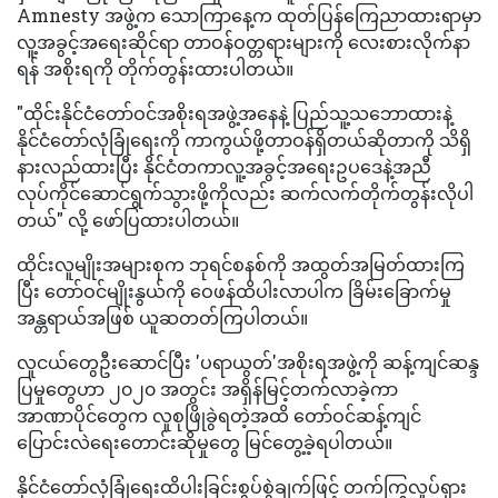
Amnesty အဖွဲ့က သောကြာနေ့က ထုတ်ပြန်ကြေညာထားရာမှာ
လူ့အခွင့်အရေးဆိုင်ရာ တာဝန်ဝတ္တရားများကို လေးစားလိုက်နာ
ရန် အစိုးရကို တိုက်တွန်းထားပါတယ်။
"ထိုင်းနိုင်ငံတော်ဝင်အစိုးရအဖွဲ့အနေနဲ့ ပြည်သူ့သဘောထားနဲ့
နိုင်ငံတော်လုံခြုံရေးကို ကာကွယ်ဖို့တာဝန်ရှိတယ်ဆိုတာကို သိရှိ
နားလည်ထားပြီး နိုင်ငံတကာလူ့အခွင့်အရေးဥပဒေနဲ့အညီ
လုပ်ကိုင်ဆောင်ရွက်သွားဖို့ကိုလည်း ဆက်လက်တိုက်တွန်းလိုပါ
တယ်" လို့ ဖော်ပြထားပါတယ်။
ထိုင်းလူမျိုးအများစုက ဘုရင်စနစ်ကို အထွတ်အမြတ်ထားကြ
ပြီး တော်ဝင်မျိုးနွယ်ကို ဝေဖန်ထိပါးလာပါက ခြိမ်းခြောက်မှု
အန္တရာယ်အဖြစ် ယူဆတတ်ကြပါတယ်။
လူငယ်တွေဦးဆောင်ပြီး 'ပရာယွတ်'အစိုးရအဖွဲ့ကို ဆန့်ကျင်ဆန္ဒ
ပြမှုတွေဟာ ၂၀၂၀ အတွင်း အရှိန်မြင့်တက်လာခဲ့ကာ
အာဏာပိုင်တွေက လူစုဖြိုခွဲရတဲ့အထိ တော်ဝင်ဆန့်ကျင်
ပြောင်းလဲရေးတောင်းဆိုမှုတွေ မြင်တွေ့ခဲ့ရပါတယ်။
နိုင်ငံတော်လုံခြုံရေးထိပါးခြင်းစွပ်စွဲချက်ဖြင့် တက်ကြွလှုပ်ရှား