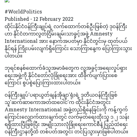
#WorldPolitics
Published - 12 February 2022
ထိုင်းနိုင်ငံဝန်ကြီးချုပ်ရဲ့ လက်ထောက်တစ်ဦးဖြစ်တဲ့ ဒုဝန်ကြီး
ဟာ နိုင်ငံတကာလွတ်ငြိမ်းချမ်းသာခွင့်အဖွဲ့ Amnesty
International အား နောက်အပတ်မှာ နိုင်ငံတွင်းမှ ထုတ်ပယ်
နိုင်ရန် ကြိုးပမ်းလျက်ရှိကြောင်း သောကြာနေ့က ပြောကြားသွား
ပါတယ်။
ဘုရင်စနစ်ထောက်ခံသူအမာခံတွေက လူ့အခွင့်အရေးလှုပ်ရှား
ရေးအဖွဲ့ကို နိုင်ငံတော်လုံခြုံရေးအား ထိခိုက်ပျက်ပြားစေ
ကြောင်း စွပ်စွဲပြောကြားထားပါတယ်။
ဝန်ကြီးချုပ်'ပရာယွတ်ချန်အိုချာ'ရုံးရဲ့ ဒုတိယဝန်ကြီးဖြစ်
သူ'ဆက်ဆာကောအတ်ထဝေါင်'က ထိုင်းနိုင်ငံအတွင်း
Amnesty International အဖွဲ့တည်ရှိနေခြင်းကို ကန့်ကွက်
ကြောင်းလျှောက်ထားချက်တွင် လက်မှတ်ရေးထိုးသူ ၁.၂ သန်း
ရရှိထားပြီဖြစ်ပြီး အမျိုးသားလုံခြုံရေးကောင်စီနဲ့ ပြည်ထဲရေး
ဝန်ကြီးဌာနတို့ထံ တစ်ပတ်အတွင်း တင်ပြသွားမှာဖြစ်ပါတယ်။