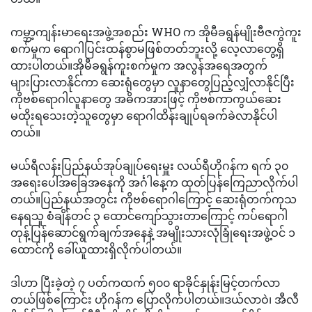
ကမ္ဘာ့ကျန်းမာရေးအဖွဲ့အစည်း WHO က အိုမီခရွန်မျိုးဗီဇကွဲကူး
စက်မှုက ရောဂါပြင်းထန်စွာမဖြစ်တတ်ဘူးလို့ လေ့လာတွေ့ရှိ
ထားပါတယ်။အိုမီခရွန်ကူးစက်မှုက အလွန်အရေအတွက်
များပြားလာနိုင်ကာ ဆေးရုံတွေမှာ လူနာတွေပြည့်လျှံလာနိုင်ပြီး
ကိုဗစ်ရောဂါလူနာတွေ အဓိကအားဖြင့် ကိုဗစ်ကာကွယ်ဆေး
မထိုးရသေးတဲ့သူတွေမှာ ရောဂါထိန်းချုပ်ရခက်ခဲလာနိုင်ပါ
တယ်။
မယ်ရီလန်းပြည်နယ်အုပ်ချုပ်ရေးမှူး လယ်ရီဟိုဂန်က ရက် ၃၀
အရေးပေါ်အခြေအနေကို အင်္ဂါနေ့က ထုတ်ပြန်ကြေညာလိုက်ပါ
တယ်။ပြည်နယ်အတွင်း ကိုဗစ်ရောဂါကြောင့် ဆေးရုံတက်ကုသ
နေရသူ စံချိန်တင် ၃ ထောင်ကျော်သွားတာကြောင့် ကပ်ရောဂါ
တုန့်ပြန်ဆောင်ရွက်ချက်အနေနဲ့ အမျိုးသားလုံခြုံရေးအဖွဲ့ဝင် ၁
ထောင်ကို ခေါ်ယူထားရှိလိုက်ပါတယ်။
ဒါဟာ ပြီးခဲ့တဲ့ ၇ ပတ်ကထက် ၅၀၀ ရာခိုင်နှုန်းမြင့်တက်လာ
တယ်ဖြစ်ကြောင်း ဟိုဂန်က ပြောလိုက်ပါတယ်။ဒယ်လာဝဲ၊ အီလီ