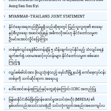
Aung San Suu Kyi
MYANMAR–THAILAND JOINT STATEMENT
နိုင်ငံရေးအရတည်ငြိမ်မှုရှိသည်ဆိုရာတွင် ပြည်သူလူထု၏ စားရေး
နှင့်စီးပွားရေး အဆင်ပြေရန် အဓိကလိုအပ်ဟု နိုင်ငံတော်သမ္မတ
ဦးမင်းအောင်လှိုင်ပြောကြား
တစ်နှစ်လျင်ရေနံစိမ်းတန်ချိန် ၅ သိန်းချက်လုပ်နိုင်မည့် သံလျင်ရေနံ
ချက်စက်ရုံ ပထမအဆင့်လုပ်ငန်းများ နိုင်ငံတော်သမ္မတ စစ်ဆေး
ကြည့်ရှု
လျှပ်စစ်ဓါတ်အား ခိုးယူသုံးစွဲသည့် မှော်ဘီမြို့နယ်ရှိ ကော်စေ့လုပ်ငန်း
တစ်ခုကို သက်ဆိုင်ရာက အရေးယူ
ဒေါ်အောင်ဆန်းစုကြည်နှင့်တွေ့ဆုံခဲ့ကြောင်း ICRC အတည်ပြု
မြန်မာနိုင်ငံအိမ်ခြံမြေဝန်ဆောင်မှုအသင်း(ဗဟို) (MRESA) ၏
နှစ်ပတ်လည်အသင်းသားစုံညီ သင်းလုံးကျွတ်အစည်းအဝေးကျင်းပ