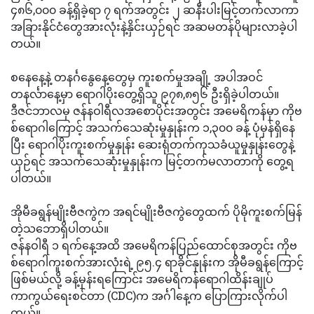
၄၈၆,၀၀၀ ခန့်ရှိခဲ့ရာ ၇ ရက်အတွင်း ၂ ဆနီးပါးမြင့်တက်လာကာ
အခြားနိုင်ငံတွေအားလုံးနဲ့နှိင်းယှဉ်ရင် အဆမတန်ပိုများလာခဲ့ပါ
တယ်။
စနေနေ့နဲ့ တနင်္ဂနွေနေ့တွေမှ ကူးစက်မှုအချို့ အပါအဝင်
တနင်္လာနေ့မှာ ရောဂါပိုးတွေ့ရှိသူ ၉၇၈,၈၅၆ ဦးရှိခဲ့ပါတယ်။
ဒီဇင်ဘာလမှ ဇန်နဝါရီလအစောပိုင်းအတွင်း အမေရိကန်မှာ ကိုဗ
စ်ရောဂါကြောင့် အသက်သေဆုံးမှုနှုန်းက ၁,၃၀၀ ခန့် ပုံမှန်ရှိနေ
ပြီး ရောဂါပိုးကူးစက်မှုနှုန်း ဆေးရုံတက်ကုသခံယူမှုနှုန်းတွေနဲ့
ယှဉ်ရင် အသက်သေဆုံးမှုနှုန်းက မြင့်တက်မလာတာကို တွေ့ရ
ပါတယ်။
အိုမီခရွန်မျိုးဗီဇကွဲက အရင်မျိုးဗီဇကွဲတွေထက် ပိုမိုကူးစက်မြန်
တဲ့သဘောရှိပါတယ်။
ဇန်နဝါရီ ၁ ရက်နေ့အထိ အမေရိကန်ပြည်ထောင်စုအတွင်း ကိုဗ
စ်ရောဂါကူးစက်အားလုံးရဲ့ ၉၅.၄ ရာခိုင်နှုန်းက အိုမီခရွန်ကြောင့်
ဖြစ်မယ်လို့ ခန့်မှန်းရကြောင်း အမေရိကန်ရောဂါထိန်းချုပ်
ကာကွယ်ရေးစင်တာ (CDC)က အင်္ဂါနေ့က ပြောကြားလိုက်ပါ
တယ်။