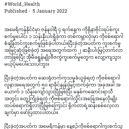
#World_Health
Published - 5 January 2022
အမေရိကန်နိုင်ငံမှာ ဇန်နဝါရီ ၄ ရက်နေ့က ကိုရိုနာဗိုင်းရပ်စ်ကူး
စက်မှုပေါင်း ၁ သန်းနီးပါးရှိခဲ့ကာ တစ်ကမ္ဘာလုံးမှာ ကိုဗစ်ရောဂါ
စံချိန်တင်ကူးစက်မှုဖြစ်ခဲ့ပါတယ်။ပြီးခဲ့တဲ့အပတ်က ကူးစက်မှု
အမြင့်ဆုံးဖြစ်ခဲ့တဲ့ အရေအတွက်ထက် ၂ ဆနီးပါးမြင့်တက်လာ
တာဖြစ်ပြီး အိုမီခရွန်မျိုးဗီဇကွဲကူးစက်မှုတွေက လျော့ကျသွား
မယ့်ပုံမပေါ်သေးပါဘူး။
ပြီးခဲ့တဲ့အပတ်က ဆေးရုံတက်ကုသမှုခံယူခဲ့ရတဲ့ ကိုဗစ်ရောဂါ
လူနာအရေအတွက် ၅၀ ရာခိုင်နှုန်းမြင့်တက်ခဲ့ကာ အခုအခါ အ
ယောက် ၁ သိန်းကျော်သွားပြီဖြစ်ပြီး မနှစ်ကဆောင်းရာသီ
အတွင်း တွေ့ကြုံခဲ့ရတဲ့ ကိုဗစ်ရောဂါလှိုင်းအခြေအနေလိုမျိုး
ထပ်မံရောက်ရှိလာပြီဖြစ်ကြောင်း ရိုက်တာရဲ့ဆန်းစစ်လေ့လာ
ချက်မှာ ဖော်ပြထားပါတယ်။
ပြီးခဲ့တဲ့အပတ်က အမေရိကန်မှာ နေ့စဉ်ကိုဗစ်ရောဂါကူးစက်သူ