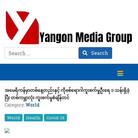
Search
Search
အမေရိကန်မှာတစ်နေ့တည်းနှင့် ကိုဗစ်ရောဂါကူးစက်မှုဦးရေ ၁ သန်းရှိခဲ့
ပြီး တစ်ကမ္ဘာလုံး ကူးစက်မှုစံချိန်တင်
Category:
World
World
Health
Covid-19