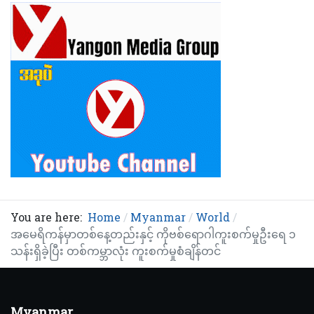
You are here:
Home
Myanmar
World
အမေရိကန်မှာတစ်နေ့တည်းနှင့် ကိုဗစ်ရောဂါကူးစက်မှုဦးရေ ၁
သန်းရှိခဲ့ပြီး တစ်ကမ္ဘာလုံး ကူးစက်မှုစံချိန်တင်
Myanmar