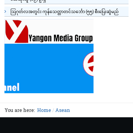
ဩဂုတ်လအတွင်း ကုန်သေတ္တာတင်သင်္ဘော (၅၅) စီးပြေးဆွဲမည်
You are here:
Home
Asean