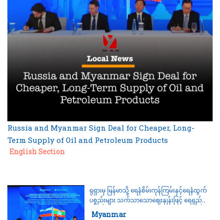
Russia and Myanmar Sign Deal for Cheaper, Long-
Term Supply of Oil and Petroleum Products
Category:
English Section
ရုရှားမှ မြန်မာသို့ ရေနံစိမ်းကုန်ကြမ်းနှင့်ရေနံထွက်
ပစ္စည်းများ သက်သာသောဈေးနှုန်းဖြင့် ရေရှည်
ထောက်ပံ့ရေး သဘောတူစာချွန်လွှာ လက်မှတ်
Category:
Myanmar
ရေးထိုး