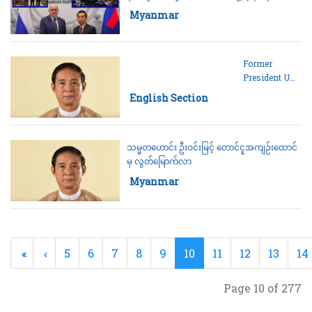
in Southeast Asia.
ဆွေးနွေး၊ မြန်မာ Energy Hub နှင့် မြန်မာ-ရုရှား-
Category:
Myanmar
တရုတ် သုံးနိုင်ငံ စွမ်းအင်ပူးပေါင်းကော်မတီဖွဲ့စည်း
ရေးဆွေးနွေး
Former
President U
Win Myint
Category:
English Section
Released from
Taungoo
Prison
သမ္မတဟောင်း ဦးဝင်းမြင့် တောင်ငူအကျဉ်းထောင်
မှ လွတ်မြောက်လာ
Category:
Myanmar
5
6
7
8
9
10
11
12
13
14
Page 10 of 277