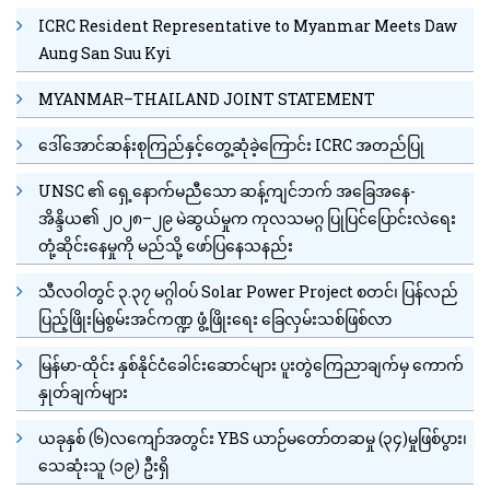
ICRC Resident Representative to Myanmar Meets Daw
Aung San Suu Kyi
MYANMAR–THAILAND JOINT STATEMENT
ဒေါ်အောင်ဆန်းစုကြည်နှင့်တွေ့ဆုံခဲ့ကြောင်း ICRC အတည်ပြု
UNSC ၏ ရှေ့နောက်မညီသော ဆန့်ကျင်ဘက် အခြေအနေ-
အိန္ဒိယ၏ ၂၀၂၈–၂၉ မဲဆွယ်မှုက ကုလသမဂ္ဂ ပြုပြင်ပြောင်းလဲရေး
တုံ့ဆိုင်းနေမှုကို မည်သို့ ဖော်ပြနေသနည်း
သီလဝါတွင် ၃.၃၇ မဂ္ဂါဝပ် Solar Power Project စတင်၊ ပြန်လည်
ပြည့်ဖြိုးမြဲစွမ်းအင်ကဏ္ဍ ဖွံ့ဖြိုးရေး ခြေလှမ်းသစ်ဖြစ်လာ
မြန်မာ-ထိုင်း နှစ်နိုင်ငံခေါင်းဆောင်များ ပူးတွဲကြေညာချက်မှ ကောက်
နှုတ်ချက်များ
ယခုနှစ် (၆)လကျော်အတွင်း YBS ယာဉ်မတော်တဆမှု (၃၄)မှုဖြစ်ပွား၊
သေဆုံးသူ (၁၉) ဦးရှိ