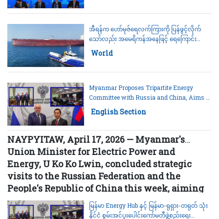
အီရန်က ဟော်မုဇ်ရေလက်ကြားကို ပြန်ဖွင့်လိုက်
သော်လည်း အမေရိကန်အနေဖြင့် ရေကြောင်း
ပိတ်ဆို့မှု ကို အဆုံးသတ်ရမည်ဟု တောင်းဆို
Category:
World
Myanmar Proposes Tripartite Energy
Committee with Russia and China, Aims to
Become Regional 'Energy Hub'
Category:
English Section
NAYPYITAW, April 17, 2026 — Myanmar's
Union Minister for Electric Power and
Energy, U Ko Ko Lwin, concluded strategic
visits to the Russian Federation and the
People's Republic of China this week, aiming
to secure the nation's energy supply and
မြန်မာ Energy Hub နှင့် မြန်မာ-ရုရှား-တရုတ် သုံး
position Myanmar as a pivotal "Energy Hub"
နိုင်ငံ စွမ်းအင်ပူးပေါင်းကော်မတီဖွဲ့စည်းရေး